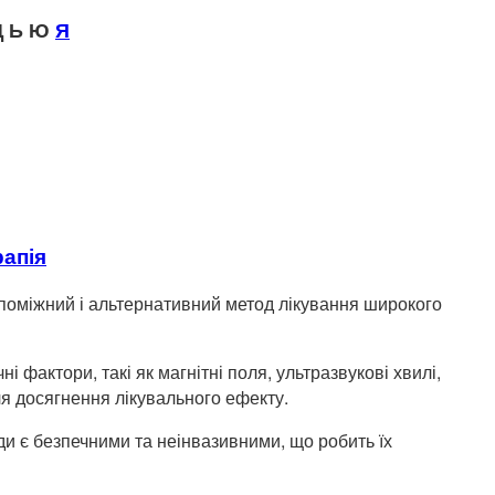
 Ь Ю
Я
рапія
опоміжний і альтернативний метод лікування широкого
 фактори, такі як магнітні поля, ультразвукові хвилі,
ля досягнення лікувального ефекту.
оди є безпечними та неінвазивними, що робить їх