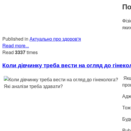
По
Фіз
яких
Published in
Актуально про здоров'я
Read more...
Read
3337
times
Коли дівчинку треба вести на огляд до гінеко
Якщ
про
Адж
Тож
Буд
Publ