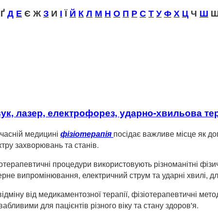
Ґ
Д
Е
Є Ж
З
И
І
Ї
Й
К
Л
М
Н
О
П
Р
С
Т
У
Ф
Х
Ц
Ч
Ш
Щ
вук, лазер, електрофорез, ударно-хвильова те
учасній медицині
фізіотерапія
посідає важливе місце як д
ктру захворювань та станів.
іотерапевтичні процедури використовують різноманітні фізичні
ерне випромінювання, електричний струм та ударні хвилі, д
відміну від медикаментозної терапії, фізіотерапевтичні мет
вабливими для пацієнтів різного віку та стану здоров'я.