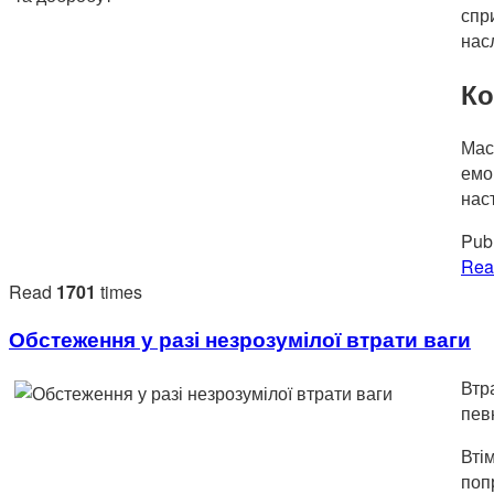
спр
нас
Ко
Мас
емо
нас
Publ
Rea
Read
1701
times
Обстеження у разі незрозумілої втрати ваги
Втр
пев
Вті
поп