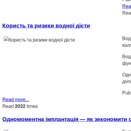
Rea
Re
Користь та ризики водної дієти
Вод
кало
Вод
фун
Одн
доп
Publ
Read more...
Read
2032
times
Одномоментна імплантація — як зекономити 