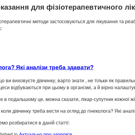
казання для фізіотерапевтичного лі
іотерапевтичні методи застосовуються для лікування та реаб
:
лога? Які аналізи треба здавати?
о ви виховуєте дівчинку, варто знати , не тільки як правиль
цеси відбуваються при цьому в організмі, а й вірно налаштув
е в подальшому це, можна сказати, лікар-супутник кожної ж
 коли дівчинку треба вести на огляд до гінеколога? Які анал
емо розбиратися в даній статті:
ished in
Актуально про здоров'я