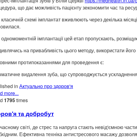
прес-імплантація зубів у Білій Церкві
https://medhealth.in.ua/o
цедура, що дає можливість пацієнту зекономити час та ресу
 класичній схемі імплантат вживлюють через декілька місяці
новилася.
 одномоментній імплантації цей етап пропускають, розміщу
дивлячись на привабливість цього методу, використати його
овними протипоказаннями для проведення є:
вматичне видалення зуба, що супроводжується ускладненн
ished in
Актуально про здоров'я
d more...
ad
1795
times
оров'я та добробут
учасному світі, де стрес та напруга стають невід'ємною час
бхідним. Ефективна техніка антистресового масажу дозволя