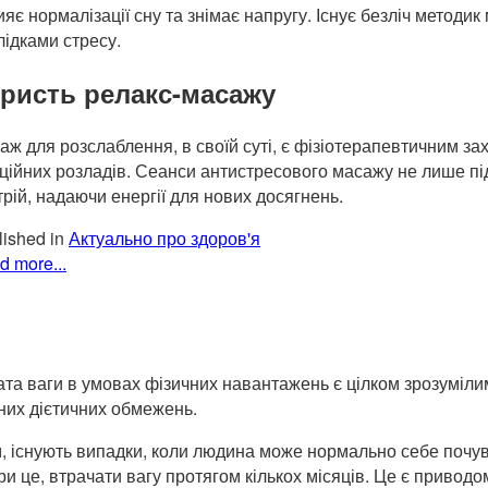
ияє нормалізації сну та знімає напругу. Існує безліч методи
лідками стресу.
ристь релакс-масажу
аж для розслаблення, в своїй суті, є фізіотерапевтичним за
ційних розладів. Сеанси антистресового масажу не лише під
трій, надаючи енергії для нових досягнень.
ished in
Актуально про здоров'я
d more...
ата ваги в умовах фізичних навантажень є цілком зрозуміл
них дієтичних обмежень.
м, існують випадки, коли людина може нормально себе почува
ри це, втрачати вагу протягом кількох місяців. Це є приводо