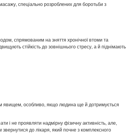
к масажу, спеціально розроблених для боротьби з
ходом, спрямованим на зняття хронічної втоми та
вищують стійкість до зовнішнього стресу, а й піднімають
им явищем, особливо, якщо людина ще й дотримується
ти і не проявляти надмірну фізичну активність, але,
м звернутися до лікаря, який почне з комплексного