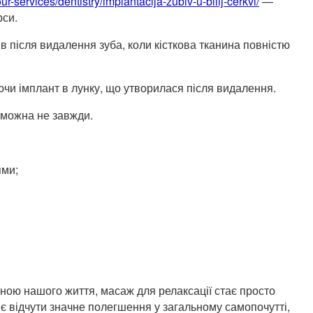
ur-services/dentistry/implantacija-zubiv-u-bilij-cerkvi/
—
рси.
в після видалення зуба, коли кісткова тканина повністю
ючи імплант в лунку, що утворилася після видалення.
 можна не завжди.
ями;
тиною нашого життя, масаж для релаксації стає просто
є відчути значне полегшення у загальному самопочутті,