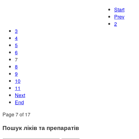
Start
Prev
2
3
4
5
6
7
8
9
10
11
Next
End
Page 7 of 17
Пошук ліків та препаратів