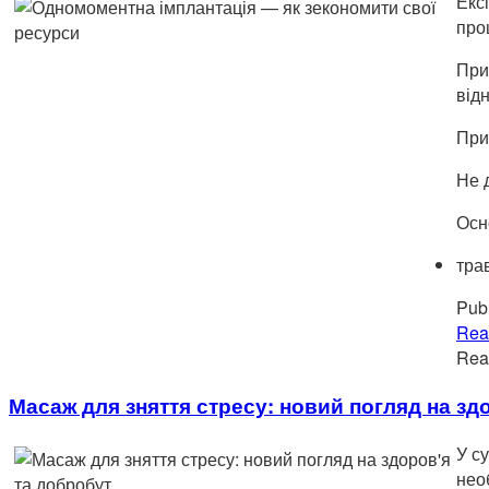
Екс
про
При
від
При
Не 
Осн
тра
Publ
Rea
Re
Масаж для зняття стресу: новий погляд на зд
У с
нео