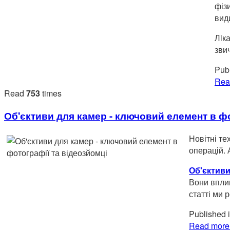
фіз
вид
Лiк
зви
Publ
Rea
Read
753
times
Об'єктиви для камер - ключовий елемент в фо
Новітні те
операцій. 
Об'єктиви
Вони вплив
статті ми 
Published 
Read more.