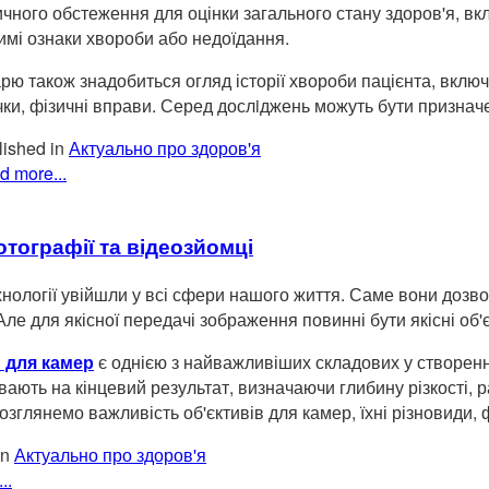
ичного обстеження для оцінки загального стану здоров'я, вкл
имі ознаки хвороби або недоїдання.
арю також знадобиться огляд історії хвороби пацієнта, включ
чки, фізичні вправи. Серед дослiджень можуть бути призначе
ished in
Актуально про здоров'я
d more...
тографії та відеозйомці
хнології увійшли у всі сфери нашого життя. Саме вони дозв
Але для якісної передачі зображення повинні бути якісні об'
 для камер
є однією з найважливіших складових у створенні
ають на кінцевий результат, визначаючи глибину різкості, ра
розглянемо важливість об'єктивів для камер, їхні різновиди,
in
Актуально про здоров'я
..