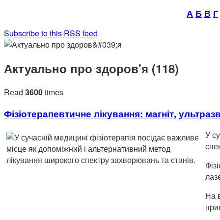
А
Б
В
Г
Subscribe to this RSS feed
Актуально про здоров'я (118)
Read
3600
times
Фізіотерапевтичне лікування: магніт, ультраз
У с
спе
Фіз
лаз
На 
при