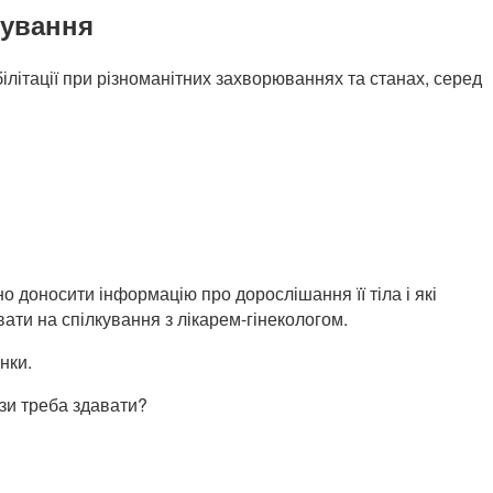
кування
ілітації при різноманітних захворюваннях та станах, серед
но доносити інформацію про дорослішання її тіла і які
ати на спілкування з лікарем-гінекологом.
інки.
ізи треба здавати?