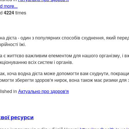
d more...
ad
4224
times
на дієта - один з популярних способів схуднення, який пере
рійності їжі.
а є життєво важливим елементом для нашого організму, і вж
кціонуванню всіх систем і органів.
ак, хоча водна дієта може допомогти вам схуднути, покращи
омогти зберегти здоров'я нирок, вона також має ризики для 
ished in
Актуально про здоров'я
свої ресурси