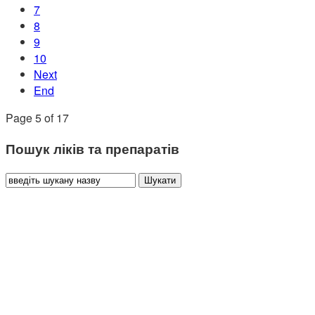
7
8
9
10
Next
End
Page 5 of 17
Пошук ліків та препаратів