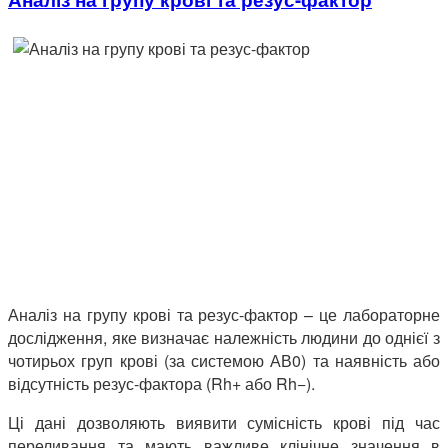
Аналіз на групу крові та резус-фактор – це лабораторне
дослідження, яке визначає належність людини до однієї з
чотирьох груп крові (за системою АВ0) та наявність або
відсутність резус-фактора (Rh+ або Rh−).
Ці дані дозволяють виявити сумісність крові під час
переливання та мають важливе клінічне значення в