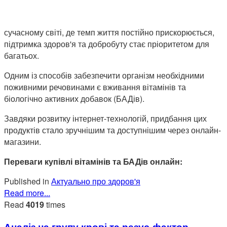
сучасному світі, де темп життя постійно прискорюється,
підтримка здоров'я та добробуту стає пріоритетом для
багатьох.
Одним із способів забезпечити організм необхідними
поживними речовинами є вживання вітамінів та
біологічно активних добавок (БАДів).
Завдяки розвитку інтернет-технологій, придбання цих
продуктів стало зручнішим та доступнішим через онлайн-
магазини.
Переваги купівлі вітамінів та БАДів онлайн:
Published in
Актуально про здоров'я
Read more...
Read
4019
times
Аналіз на групу крові та резус-фактор