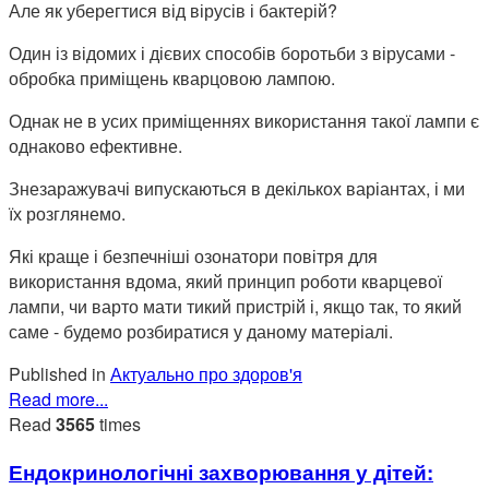
Але як уберегтися від вірусів і бактерій?
Один із відомих і дієвих способів боротьби з вірусами -
обробка приміщень кварцовою лампою.
Однак не в усих приміщеннях використання такої лампи є
однаково ефективне.
Знезаражувачі випускаються в декількох варіантах, і ми
їх розглянемо.
Які краще і безпечніші озонатори повітря для
використання вдома, який принцип роботи кварцевої
лампи, чи варто мати тикий пристрій і, якщо так, то який
саме - будемо розбиратися у даному матеріалі.
Published in
Актуально про здоров'я
Read more...
Read
3565
times
Ендокринологічні захворювання у дітей: