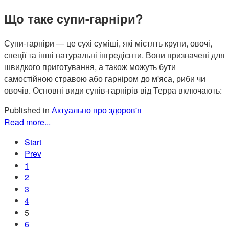
Що таке супи-гарніри?
Супи-гарніри — це сухі суміші, які містять крупи, овочі,
спеції та інші натуральні інгредієнти. Вони призначені для
швидкого приготування, а також можуть бути
самостійною стравою або гарніром до м'яса, риби чи
овочів. Основні види супів-гарнірів від Терра включають:
Published in
Актуально про здоров'я
Read more...
Start
Prev
1
2
3
4
5
6