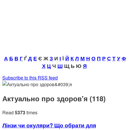
А
Б
В
Г
Ґ
Д
Е
Є Ж
З
И
І
Ї
Й
К
Л
М
Н
О
П
Р
С
Т
У
Ф
Х
Ц
Ч
Ш
Щ Ь Ю
Я
Subscribe to this RSS feed
Актуально про здоров'я (118)
Read
5373
times
Лінзи чи окуляри? Що обрати для