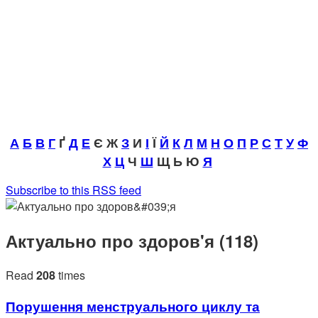
А
Б
В
Г
Ґ
Д
Е
Є Ж
З
И
І
Ї
Й
К
Л
М
Н
О
П
Р
С
Т
У
Ф
Х
Ц
Ч
Ш
Щ Ь Ю
Я
Subscribe to this RSS feed
Актуально про здоров'я (118)
Read
208
times
Порушення менструального циклу та