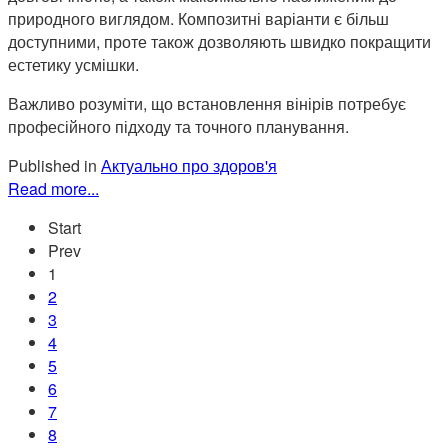
природного виглядом. Композитні варіанти є більш
доступними, проте також дозволяють швидко покращити
естетику усмішки.
Важливо розуміти, що встановлення вінірів потребує
професійного підходу та точного планування.
Published in
Актуально про здоров'я
Read more...
Start
Prev
1
2
3
4
5
6
7
8