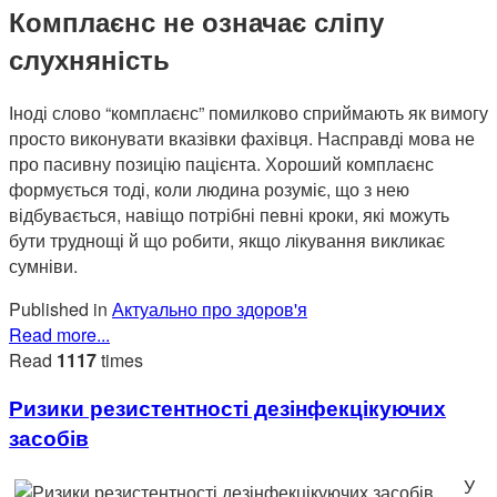
Комплаєнс не означає сліпу
слухняність
Іноді слово “комплаєнс” помилково сприймають як вимогу
просто виконувати вказівки фахівця. Насправді мова не
про пасивну позицію пацієнта. Хороший комплаєнс
формується тоді, коли людина розуміє, що з нею
відбувається, навіщо потрібні певні кроки, які можуть
бути труднощі й що робити, якщо лікування викликає
сумніви.
Published in
Актуально про здоров'я
Read more...
Read
1117
times
Ризики резистентності дезінфекцікуючих
засобів
У