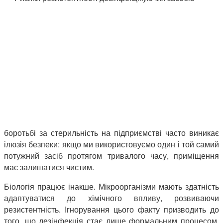
боротьбі за стерильність на підприємстві часто виникає
ілюзія безпеки: якщо ми використовуємо один і той самий
потужний засіб протягом тривалого часу, приміщення
має залишатися чистим.
Біологія працює інакше. Мікроорганізми мають здатність
адаптуватися до хімічного впливу, розвиваючи
резистентність. Ігнорування цього факту призводить до
того, що дезінфекція стає лише формальним процесом,