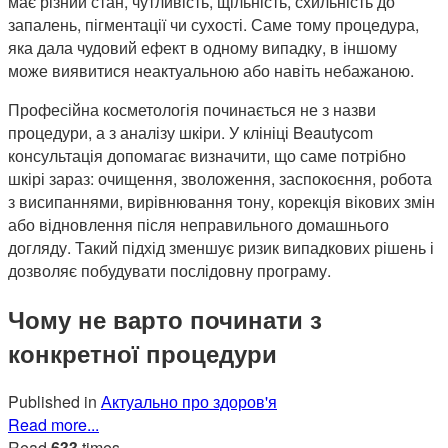
має різний стан, чутливість, щільність, схильність до
запалень, пігментації чи сухості. Саме тому процедура,
яка дала чудовий ефект в одному випадку, в іншому
може виявитися неактуальною або навіть небажаною.
Професійна косметологія починається не з назви
процедури, а з аналізу шкіри. У клініці Beautycom
консультація допомагає визначити, що саме потрібно
шкірі зараз: очищення, зволоження, заспокоєння, робота
з висипаннями, вирівнювання тону, корекція вікових змін
або відновлення після неправильного домашнього
догляду. Такий підхід зменшує ризик випадкових рішень і
дозволяє побудувати послідовну програму.
Чому не варто починати з
конкретної процедури
Published in
Актуально про здоров'я
Read more...
Read
633
times