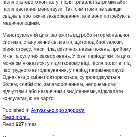
після статевого контакту, після тривалої затримки або
після настання менопаузи. Такі симптоми не завжди
свідчать про тяжке захворювання, але вони потребують
медичної оцінки.
Менструальний цикл залежить від роботи гормональної
системи, стану яєчників, матки, щитоподібної залози,
рівня стресу, маси тіла, фізичних навантажень, прийому
ліків та супутніх захворювань. У різні періоди життя цикл
може змінюватися: у підлітковому віці, після пологів, під
час грудного вигодовування, у період перименопаузи.
Однак якщо зміни повторюються, супроводжуються
болем, слабкістю, запамороченням, неприємними
відчуттями або незвичними виділеннями, відкладати
консультацію не варто.
Published in
Актуально про здоров'я
Read more...
Read
627
times