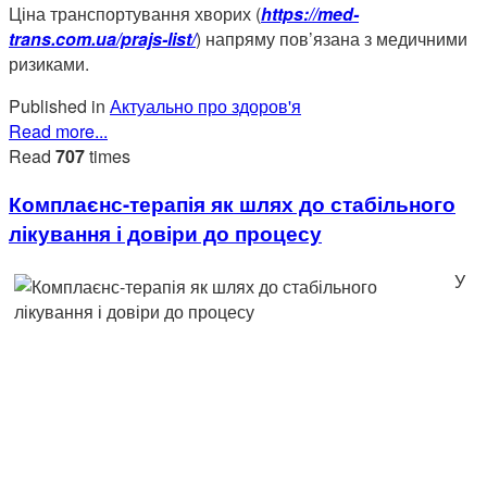
Ціна транспортування хворих (
https://med-
trans.com.ua/prajs-list/
) напряму пов’язана з медичними
ризиками.
Published in
Актуально про здоров'я
Read more...
Read
707
times
Комплаєнс-терапія як шлях до стабільного
лікування і довіри до процесу
У