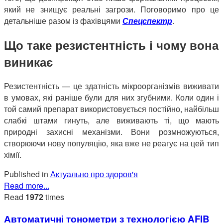
який не знищує реальні загрози. Поговоримо про це
детальніше разом із фахівцями
Спецспектр
.
Що таке резистентність і чому вона
виникає
Резистентність — це здатність мікроорганізмів виживати
в умовах, які раніше були для них згубними. Коли один і
той самий препарат використовується постійно, найбільш
слабкі штами гинуть, але виживають ті, що мають
природні захисні механізми. Вони розмножуються,
створюючи нову популяцію, яка вже не реагує на цей тип
хімії.
Published in
Актуально про здоров'я
Read more...
Read
1972
times
Автоматичні тонометри з технологією AFIB