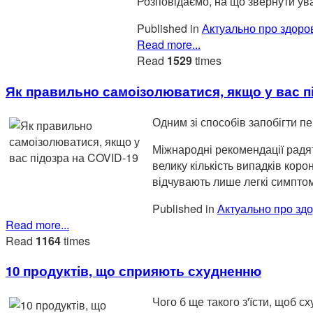
Розповідаємо, на що звернути ува
Published in
Актуально про здоро
Read more...
Read
1529
times
Як правильно самоізолюватися, якщо у вас п
Одним зі способів запобігти п
Міжнародні рекомендації радят
велику кількість випадків кор
відчувають лише легкі симпто
Published in
Актуально про здо
Read more...
Read
1164
times
10 продуктів, що сприяють схудненню
Чого б ще такого з'їсти, щоб 