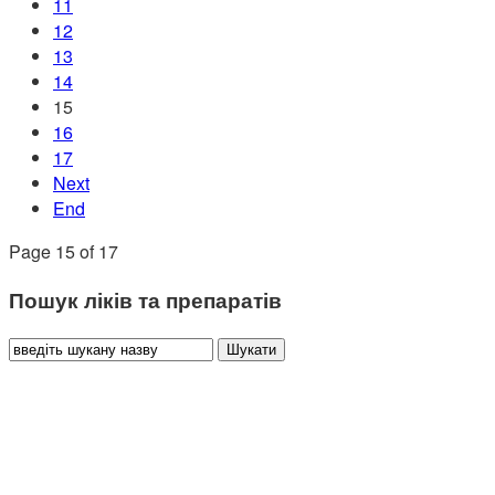
11
12
13
14
15
16
17
Next
End
Page 15 of 17
Пошук ліків та препаратів