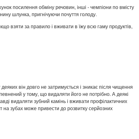
ахунок посилення обміну речовин, інші - чемпіони по вмісту
ожнину шлунка, пригнічуючи почуття голоду.
якщо взяти за правило і вживати в їжу всю гаму продуктів,
у деяких він довго не затримується і зникає після чищення
впевнений у тому, що видаляти його не потрібно. А деякі
равді видаляти зубний камінь і вживати профілактичних
іт на зубах може привести до розвитку серйозних