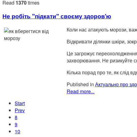
Read
1370
times
Не робіть "підкати" своєму здоров'ю
Коли нас атакують морози, важ
Відкривати ділянки шкіри, зок
Це загрожує переохолодженням
захворювання. Не ризикуйте со
Кілька порад про те, як слід вд
Published in
Актуально про здо
Read more...
Start
Prev
8
9
10