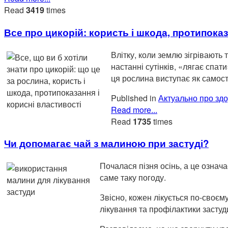
Read
3419
times
Все про цикорій: користь і шкода, протипоказ
Влітку, коли землю зігрівають 
настанні сутінків, «лягає спа
ця рослина виступає як самості
Published in
Актуально про здо
Read more...
Read
1735
times
Чи допомагає чай з малиною при застуді?
Почалася пізня осінь, а це означа
саме таку погоду.
Звісно, кожен лікується по-своєм
лікування та профілактики застуд