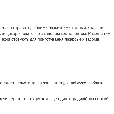
- зелена трава з дрібними блакитними квітами, яка, при
вати цикорій виключно з кавовим компонентом. Разом з тим,
 використовують для приготування лікарських засобів.
логості, сльота та, на жаль, застуди, які дуже люблять
ою чи перетертою з цукром – це один з традиційних способів