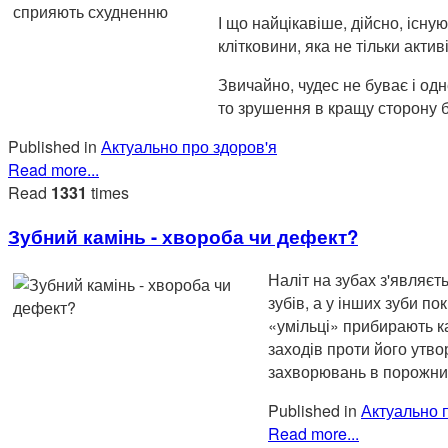
І що найцікавіше, дійсно, існу
клітковини, яка не тільки акт
Звичайно, чудес не буває і одн
то зрушення в кращу сторону б
Published in
Актуально про здоров'я
Read more...
Read
1331
times
Зубний камінь - хвороба чи дефект?
Наліт на зубах з'являєт
зубів, а у інших зуби п
«умільці» прибирають к
заходів проти його утв
захворювань в порожнин
Published in
Актуально 
Read more...