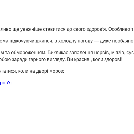
ливо ще уважніше ставитися до свого здоров'я. Особливо ти
рема підкочуючи джинси, в холодну погоду — дуже необачно
 та обмороженням. Викликає запалення нервів, м'язів, сугл
бою заради гарного вигляду. Ви красиві, коли здорові!
ягатися, коли на дворі мороз:
ров'я