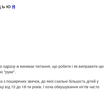
 Ь Ю
Я
но одразу ж виникає питання, що робити і як виправити цю
ро "руки".
а з поширених звичок, до якої схильні більшість дітей у
і від 10 до 18-ти років. І хоча обкушування нігтів часто