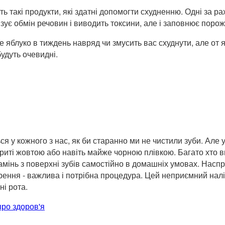
ють такі продукти, які здатні допомогти схудненню. Одні за р
ивізує обмін речовин і виводить токсини, але і заповнює пор
е яблуко в тиждень навряд чи змусить вас схуднути, але от 
удуть очевидні.
ься у кожного з нас, як би старанно ми не чистили зуби. Але 
окриті жовтою або навіть майже чорною плівкою. Багато хто 
амінь з поверхні зубів самостійно в домашніх умовах. Насп
орення - важлива і потрібна процедура. Цей неприємний нал
і рота.
про здоров'я