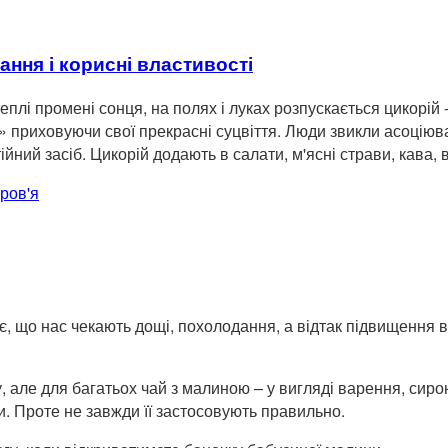
ання і корисні властивості
теплі промені сонця, на полях і луках розпускається цикорій 
ти» приховуючи свої прекрасні суцвіття. Люди звикли асоцію
йний засіб. Цикорій додають в салати, м'ясні страви, кава,
ров'я
є, що нас чекають дощі, похолодання, а відтак підвищення во
у, але для багатьох чай з малиною – у вигляді варення, сир
и. Проте не завжди її застосовують правильно.