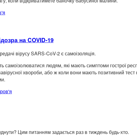
гу, коли відкриватимете баночку бабусиної малини.
в'я
ідозра на COVID-19
ередачі вірусу SARS-CoV-2 є самоізоляція.
ь самоізолюватися людям, які мають симптоми гострої респі
онавірусної хвороби, або ж коли вони мають позитивний тест
ми.
ров'я
схуднути? Цим питанням задається раз в тиждень будь-хто.