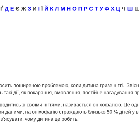
Ґ
Д
Е
Є Ж
З
И
І
Ї
Й
К
Л
М
Н
О
П
Р
С
Т
У
Ф
Х
Ц
Ч
Ш
Щ
досить поширеною проблемою, коли дитина гризе нігті. Звіс
ть такі дії, як покарання, вмовляння, постійне нагадування п
водитись зі своїми нігтями, називається оніхофагією. Це одн
ми даними, на оніхофагію страждають близько 50 % дітей у віц
з’ясувати, чому дитина це робить.