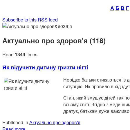
А
Б
В
Г
Subscribe to this RSS feed
Актуально про здоров'я (118)
Read
1344
times
Як відучити дитину гризти нігті
Нерідко батьки стикаються із 
ситуацію. Як правило в хід іду
Стан, який змушує дітей так по
всьому світі. Згідно з медични
дратує, батькам дуже важливо 
Published in
Актуально про здоров'я
Read more...