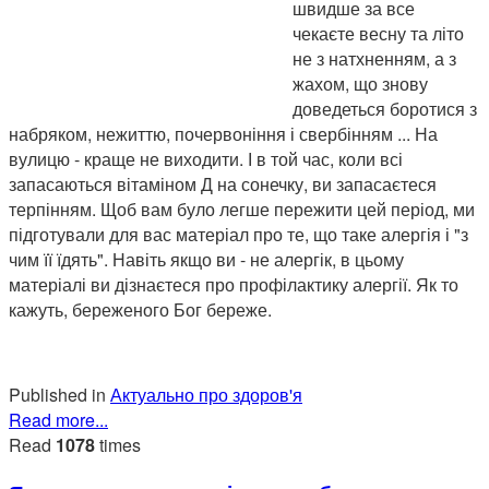
швидше за все
чекаєте весну та літо
не з натхненням, а з
жахом, що знову
доведеться боротися з
набряком, нежиттю, почервоніння і свербінням ... На
вулицю - краще не виходити. І в той час, коли всі
запасаються вітаміном Д на сонечку, ви запасаєтеся
терпінням. Щоб вам було легше пережити цей період, ми
підготували для вас матеріал про те, що таке алергія і "з
чим її їдять". Навіть якщо ви - не алергік, в цьому
матеріалі ви дізнаєтеся про профілактику алергії. Як то
кажуть, береженого Бог береже.
Published in
Актуально про здоров'я
Read more...
Read
1078
times