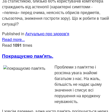
За статистикою, близько 60% користувачів комп'ютера
страждають від астенопії (характерні симптоми -
«пелена» перед очима, неясність обрисів предметів,
сльозотеча, зниження гостроти зору). Що ж робити в такій
ситуації?
Published in
Актуально про здоров'я
Read more...
Read
1091
times
Покращуємо пам'ять.
Проблеми з пам'яттю і
розсіяна увага знайомі
багатьом з нас. На жаль,
більшість не надає цьому
значення і списує всі
порушення на вроджену
неуважність.
І зовсім даремно, адже часто пам'ять погіршується через