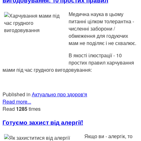
вигодовування: 10 простих правил
Медична наука в цьому
питанні цілком толерантна -
численні заборони /
обмеження для годуючих
мам не поділяє і не схвалює.
В якості ілюстрації - 10
простих правил харчування
мами під час грудного вигодовування:
Published in
Актуально про здоров'я
Read more...
Read
1285
times
Готуємо захист від алергії!
Якщо ви - алергік, то