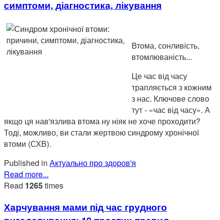
симптоми, діагностика, лікування
Втома, сонливість,
втомлюваність...
Це час від часу
трапляється з кожним
з нас. Ключове слово
тут - «час від часу». А
якщо ця нав'язлива втома ну ніяк не хоче проходити?
Тоді, можливо, ви стали жертвою синдрому хронічної
втоми (СХВ).
Published in
Актуально про здоров'я
Read more...
Read
1265
times
Харчування мами під час грудного