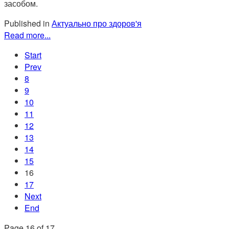
засобом.
Published in
Актуально про здоров'я
Read more...
Start
Prev
8
9
10
11
12
13
14
15
16
17
Next
End
Page 16 of 17