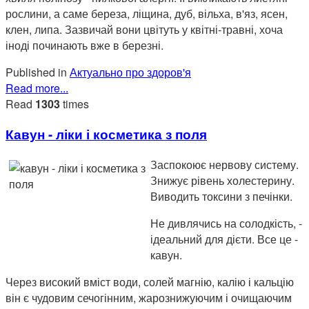
рослини, а саме береза, ліщина, дуб, вільха, в'яз, ясен,
клен, липа. Зазвичай вони цвітуть у квітні-травні, хоча
іноді починають вже в березні.
Published in
Актуально про здоров'я
Read more...
Read
1303
times
Кавун - ліки і косметика з поля
Заспокоює нервову систему.
Знижує рівень холестерину.
Виводить токсини з печінки.
Не дивлячись на солодкість, -
ідеальний для дієти. Все це -
кавун.
Через високий вміст води, солей магнію, калію і кальцію
він є чудовим сечогінним, жарознижуючим і очищаючим