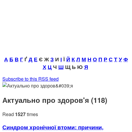
А
Б
В
Г
Ґ
Д
Е
Є Ж
З
И
І
Ї
Й
К
Л
М
Н
О
П
Р
С
Т
У
Ф
Х
Ц
Ч
Ш
Щ Ь Ю
Я
Subscribe to this RSS feed
Актуально про здоров'я (118)
Read
1527
times
Синдром хронічної втоми: причини,