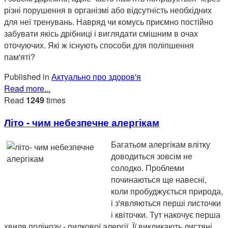
різні порушення в організмі або відсутність необхідних
для неї тренувань. Навряд чи комусь приємно постійно
забувати якісь дрібниці і виглядати смішним в очах
оточуючих. Які ж існують способи для поліпшення
пам'яті?
Published in
Актуально про здоров'я
Read more...
Read
1249
times
Літо - чим небезпечне алергікам
Багатьом алергікам влітку
доводиться зовсім не
солодко. Проблеми
починаються ще навесні,
коли пробуджується природа,
і з'являються перші листочки
і квіточки. Тут накочує перша
хвиля полінозу - пилкової алергії. Її викликають листяні