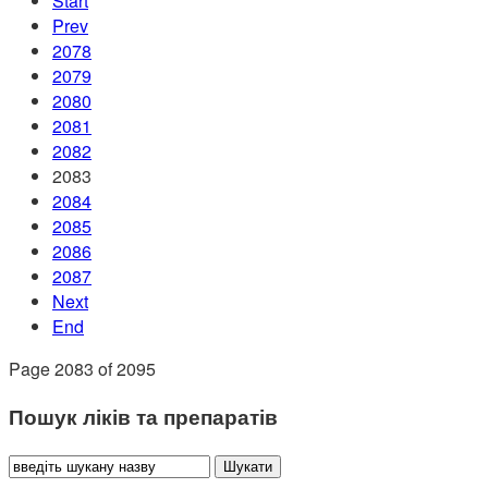
Start
Prev
2078
2079
2080
2081
2082
2083
2084
2085
2086
2087
Next
End
Page 2083 of 2095
Пошук ліків та препаратів