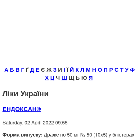
А
Б
В
Г
Ґ
Д
Е
Є Ж
З
И
І
Ї
Й
К
Л
М
Н
О
П
Р
С
Т
У
Ф
Х
Ц
Ч
Ш
Щ Ь Ю
Я
Ліки України
ЕНДОКСАН®
Saturday, 02 April 2022 09:55
Форма випуску:
Драже по 50 мг № 50 (10х5) у блістерах