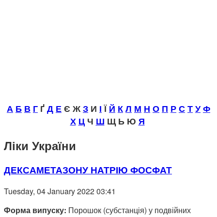
А
Б
В
Г
Ґ
Д
Е
Є Ж
З
И
І
Ї
Й
К
Л
М
Н
О
П
Р
С
Т
У
Ф
Х
Ц
Ч
Ш
Щ Ь Ю
Я
Ліки України
ДЕКСАМЕТАЗОНУ НАТРІЮ ФОСФАТ
Tuesday, 04 January 2022 03:41
Форма випуску:
Порошок (субстанція) у подвійних