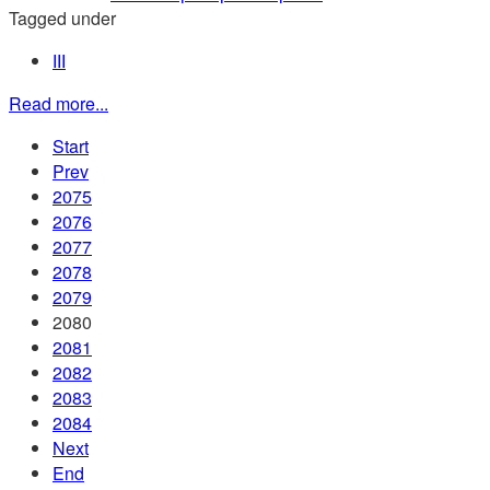
Tagged under
ІІІ
Read more...
Start
Prev
2075
2076
2077
2078
2079
2080
2081
2082
2083
2084
Next
End