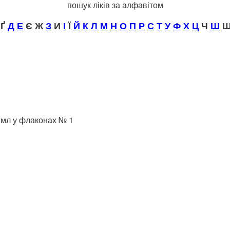
пошук ліків за алфавітом
Ґ
Д
Е
Є Ж
З
И
І
Ї
Й
К
Л
М
Н
О
П
Р
С
Т
У
Ф
Х
Ц
Ч
Ш
Щ
0 мл у флаконах № 1