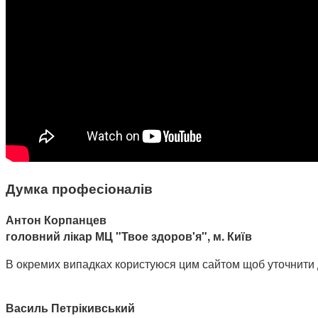
Думка професіоналів
Антон Корпанцев
головний лікар МЦ "Твое здоров'я", м. Київ
В окремих випадках користуюся цим сайтом щоб уточнити доз
Василь Петрікивський