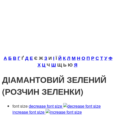
А
Б
В
Г
Ґ
Д
Е
Є Ж
З
И
І
Ї
Й
К
Л
М
Н
О
П
Р
С
Т
У
Ф
Х
Ц
Ч
Ш
Щ Ь Ю
Я
ДІАМАНТОВИЙ ЗЕЛЕНИЙ
(РОЗЧИН ЗЕЛЕНКИ)
font size
decrease font size
increase font size