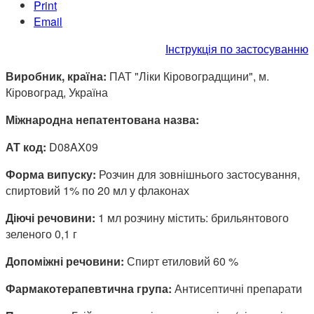
Print
Email
Інструкція по застосуванню
Виробник, країна:
ПАТ "Ліки Кіровоградщини", м.
Кіровоград, Україна
Міжнародна непатентована назва:
АТ код:
D08AX09
Форма випуску:
Розчин для зовнішнього застосування,
спиртовий 1% по 20 мл у флаконах
Діючі речовини:
1 мл розчину містить: брильянтового
зеленого 0,1 г
Допоміжні речовини:
Спирт етиловий 60 %
Фармакотерапевтична група:
Антисептичні препарати