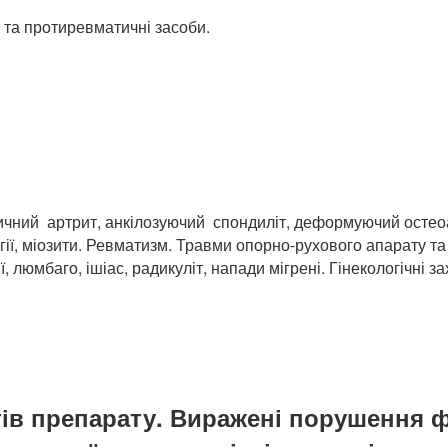
 та протиревматичні засоби.
ний артрит, анкілозуючий спондиліт, деформуючий остеоарт
ії, міозити. Ревматизм. Травми опорно-рухового апарату та 
, люмбаго, ішіас, радикуліт, напади мігрені. Гінекологічні
ів препарату. Виражені порушення фу