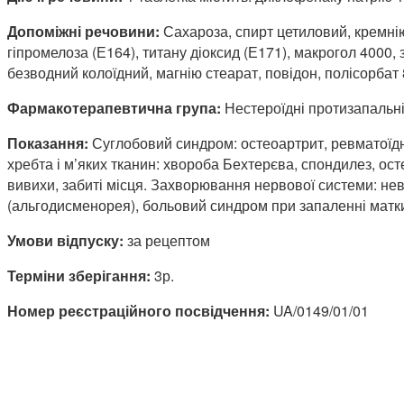
Допоміжні речовини:
Сахароза, спирт цетиловий, кремнію
гіпромелоза (Е164), титану діоксид (Е171), макрогол 4000,
безводний колоїдний, магнію стеарат, повідон, полісорба
Фармакотерапевтична група:
Нестероїдні протизапальн
Показання:
Суглобовий синдром: остеоартрит, ревматоїдн
хребта і м’яких тканин: хвороба Бехтерєва, спондилез, ост
вивихи, забиті місця. Захворювання нервової системи: невр
(альгодисменорея), больовий синдром при запаленні матки,
Умови відпуску:
за рецептом
Терміни зберігання:
3р.
Номер реєстраційного посвідчення:
UA/0149/01/01