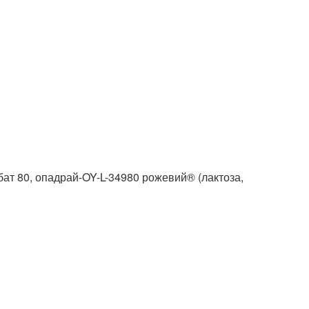
рбат 80, опадрай-OY-L-34980 рожевий® (лактоза,