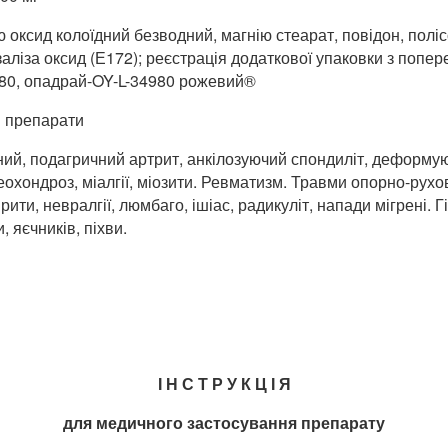
 оксид колоїдний безводний, магнію стеарат, повідон, полі
 заліза оксид (Е172); реєстрація додаткової упаковки з попе
т 80, опадрай-OY-L-34980 рожевий®
і препарати
ий, подагричний артрит, анкілозуючий спондиліт, деформую
еохондроз, міалгії, міозити. Ревматизм. Травми опорно-рухо
ити, невралгії, люмбаго, ішіас, радикуліт, напади мігрені. 
 яєчників, піхви.
І Н С Т Р У К Ц І Я
для медичного застосування препарату