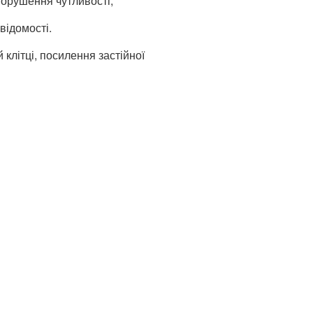
порушення чутливості,
відомості.
ій клітці, посилення застійної