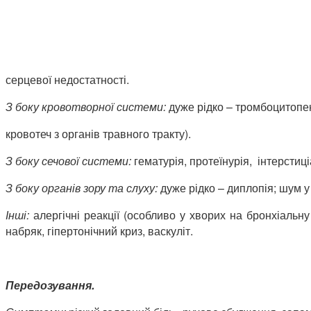
серцевої недостатності.
З боку кровотворної системи:
дуже рідко – тромбоцитопен
кровотеч з органів травного тракту).
З боку сечової системи:
гематурія, протеїнурія, інтерсти
З боку органів зору та слуху:
дуже рідко – диплопія; шум у
Інші:
алергічні реакції (особливо у хворих на бронхіальн
набряк, гіпертонічний криз, васкуліт.
Передозування.