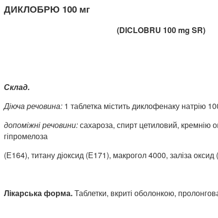
ДИКЛОБРЮ 100 мг
(
DICLOBRU 100
mg
SR)
Склад
.
Діюча речовина:
1 таблетка містить диклофенаку натрію 100
допоміжні речовини:
сахароза, спирт цетиловий, кремнію о
гіпромелоза
(Е164), титану діоксид (Е171), макрогол 4000, заліза оксид 
Лікарська форма.
Таблетки, вкриті оболонкою, пролонгова