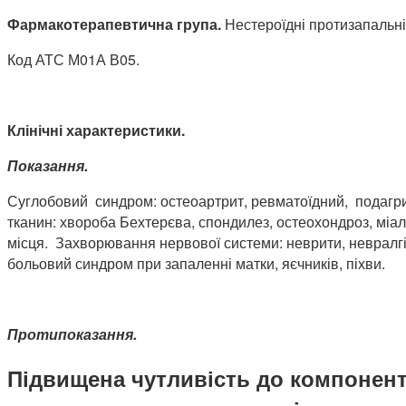
Фармакотерапевтична
група.
Нестероїдні протизапальні
Код АТС М01А В05.
Клінічні характеристики.
Показання.
Суглобовий синдром: остеоартрит, ревматоїдний, подагрич
тканин: хвороба Бехтерєва, спондилез, остеохондроз, міалг
місця. Захворювання нервової системи: неврити, невралгії
больовий синдром при запаленні матки, яєчників, піхви.
Протипоказання.
Підвищена чутливість до компонент