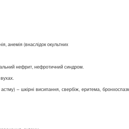
ія, анемія (внаслідок окультних
ціальний нефрит, нефротичний синдром.
 вухах.
у астму) – шкірні висипання, свербіж, еритема, бронхоспаз