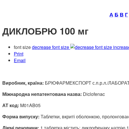
А
Б
В
Г
ДИКЛОБРЮ 100 мг
font size
decrease font size
increas
Print
Email
Виробник, країна:
БРЮФАРМЕКСПОРТ с.п.р.л./ЛАБОРАТОР
Міжнародна непатентована назва:
Diclofenac
АТ код:
M01AB05
Форма випуску:
Таблетки, вкриті оболонкою, пролонговано
Діючі речовини:
1 таблетка містить: диклофенаку натрію 1