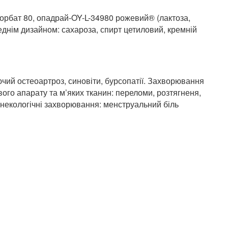
сорбат 80, опадрай-OY-L-34980 рожевий® (лактоза,
реднім дизайном: сахароза, спирт цетиловий, кремній
чий остеоартроз, синовіти, бурсопатії. Захворювання
вого апарату та м’яких тканин: переломи, розтягненя,
Гінекологічні захворювання: менструальний біль