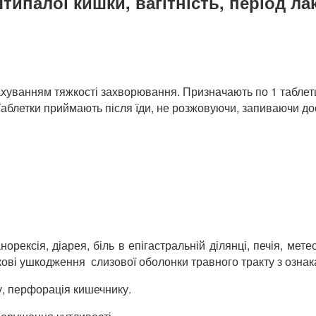
палої кишки, вагітність, період лакт
ахуванням тяжкості захворювання. Призначають по 1 таблетці
Таблетки приймають після їди, не розжовуючи, запиваючи дос
орексія, діарея, біль в епігастральній ділянці, печія, мет
ові ушкодження слизової оболонки травного тракту з ознака
у, перфорація кишечнику.