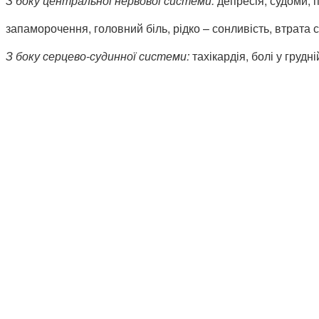
З боку центральної нервової системи:
депресія, судоми, 
запаморочення, головний біль, рідко – сонливість, втрата с
З боку серцево-судинної системи:
тахікардія, болі у грудн