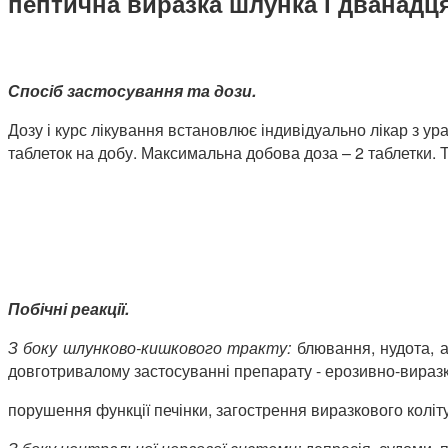
пептична виразка шлунка і дванадцяти
Спосіб застосування та дози.
Дозу і курс лікування встановлює індивідуально лікар з ур
таблеток на добу. Максимальна добова доза – 2 таблетки. 
Побічні реакції.
З боку шлунково-кишкового тракту:
блювання, нудота, ан
довготривалому застосуванні препарату - ерозивно-виразк
порушення функції печінки, загострення виразкового коліт