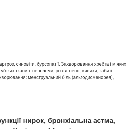
роз, синовіти, бурсопатії. Захворювання хребта і м’яких
м’яких тканин: переломи, розтягненя, вивихи, забиті
 захворювання: менструальний біль (альгодисменорея),
нкції нирок, бронхіальна астма,