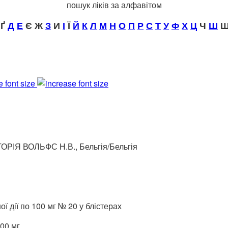
пошук ліків за алфавітом
Ґ
Д
Е
Є Ж
З
И
І
Ї
Й
К
Л
М
Н
О
П
Р
С
Т
У
Ф
Х
Ц
Ч
Ш
Щ
e font size
ІЯ ВОЛЬФС Н.В., Бельгія/Бельгія
ї дії по 100 мг № 20 у блістерах
00 мг