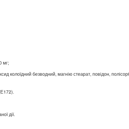
 мг;
ксид колоїдний безводний, магнію стеарат, повідон, полісо
(Е172).
ної дії.