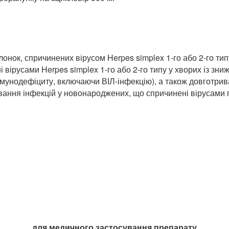
онок, спричинених вірусом Herpes simplex 1-го або 2-го типу
 вірусами Herpes simplex 1-го або 2-го типу у хворих із зниж
імунодефіциту, включаючи ВІЛ-інфекцію), а також довготрива
ікування інфекцій у новонароджених, що спричинені вірусами
для медичного застосування препарату