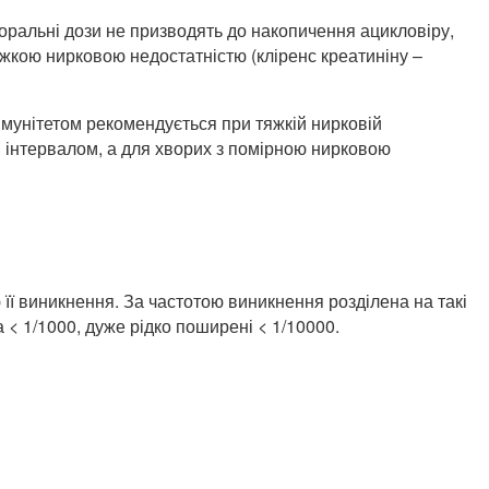
оральні дози не призводять до накопичення ацикловіру,
жкою нирковою недостатністю (кліренс креатиніну –
 імунітетом рекомендується при тяжкій нирковій
м інтервалом, а для хворих з помірною нирковою
 її виникнення. За частотою виникнення розділена на такі
а < 1/1000, дуже рідко поширені < 1/10000.