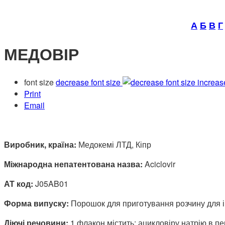
А
Б
В
Г
МЕДОВІР
font size
decrease font size
increas
Print
Email
Виробник, країна:
Медокемі ЛТД, Кіпр
Міжнародна непатентована назва:
Aciclovir
АТ код:
J05AB01
Форма випуску:
Порошок для приготування розчину для і
Діючі речовини:
1 флакон містить: ацикловіру натрію в пе