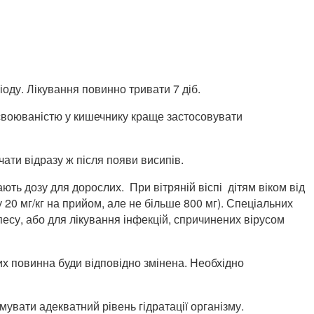
іоду. Лікування повинно тривати 7 діб.
засвоюваністю у кишечнику краще застосовувати
ати відразу ж після появи висипів.
ють дозу для дорослих. При вітряній віспі дітям віком від
ку 20 мг/кг на прийом, але не більше 800 мг). Спеціальних
есу, або для лікування інфекцій, спричинених вірусом
них повинна буди відповідно змінена. Необхідно
увати адекватний рівень гідратації організму.