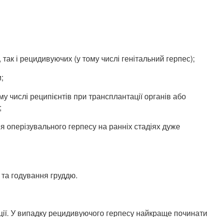
 так і рецидивуючих (у тому числі генітальний герпес);
;
ому числі реципієнтів при трансплантації органів або
;
я оперізувального герпесу на ранніх стадіях дуже
 та годування груддю.
ції. У випадку рецидивуючого герпесу найкраще починати