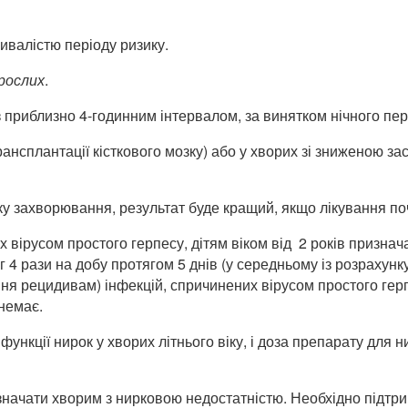
ивалістю періоду ризику.
орослих
.
з приблизно 4-годинним інтервалом, за винятком нічного пер
трансплантації кісткового мозку) або у хворих зі зниженою 
у захворювання, результат буде кращий, якщо лікування поч
 вірусом простого герпесу, дітям віком від 2 років признача
 мг 4 рази на добу протягом 5 днів (у середньому із розрахун
ня рецидивам) інфекцій, спричинених вірусом простого герп
 немає.
функції нирок у хворих літнього віку, і доза препарату для 
начати хворим з нирковою недостатністю. Необхідно підтрим