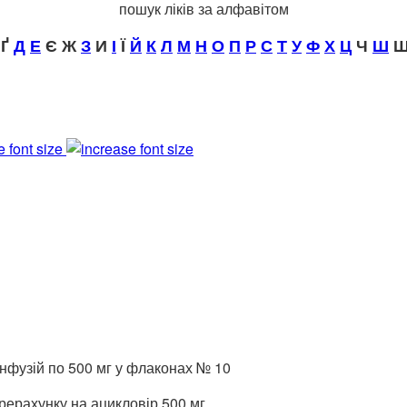
пошук ліків за алфавітом
Ґ
Д
Е
Є Ж
З
И
І
Ї
Й
К
Л
М
Н
О
П
Р
С
Т
У
Ф
Х
Ц
Ч
Ш
Щ
e font size
нфузій по 500 мг у флаконах № 10
рерахунку на ацикловір 500 мг