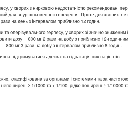
песу, у хворих з нирковою недостатністю рекомендовані пер
ний для внурішньовенного введення. Проте для хворих з тя
рази на день з інтервалом приблизно 12 годин.
пи та оперізувального герпесу, у хворих зі значно зниженим
ановити дозу 800 мг 2 рази на добу з приблизно 12-годинни
) – 800 мг 3 рази на добу з інтервалом приблизно 8 годин.
нна підтримуватися адекватна гідратація цих пацієнтів.
ижче, класифікована за органами і системами та за частотою
, непоширені ≥ 1/1000 та < 1/100, рідко поширені ≥ 1/10000 т