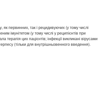
, як первинних, так і рецидивуючих (у тому числі
еним імунітетом (у тому числі у реципієнтів при
ла терапія цих пацієнтів; інфекції викликані вірусами
 герпесу (тільки для внутрішньовенного введення).