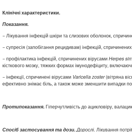
Клінічні характеристики.
Показання.
− Лікування інфекцій шкіри та слизових оболонок, спричи
− супресія (запобігання рецидивам) інфекцій, спричинених
− профілактика інфекцій, спричинених вірусами
Herpes
si
кісткового мозку, тяжких формах імунодефіциту, включаючи
− інфекції, спричинені вірусами
Varicella
zoster
(вітряна ві
ефективно знімає біль, а також може зменшити випадки пос
Протипоказання.
Гіперчутливість до ацикловіру, валацик
Спосіб застосування та дози.
Дорослі.
Лікування потрі