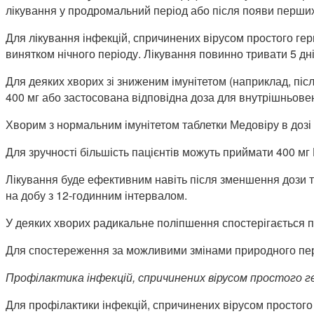
лікування у продромальний період або після появи перших
Для лікування інфекцій, спричинених вірусом простого герп
винятком нічного періоду. Лікування повинно тривати 5 дні
Для деяких хворих зі зниженим імунітетом (наприклад, піс
400 мг або застосована відповідна доза для внутрішньове
Хворим з нормальним імунітетом таблетки Медовіру в дозі 
Для зручності більшість пацієнтів можуть приймати 400 мг
Лікування буде ефективним навіть після зменшення дози та
на добу з 12-годинним інтервалом.
У деяких хворих радикальне поліпшення спостерігається п
Для спостереження за можливими змінами природного пере
Профілактика інфекцій, спричинених вірусом простого ге
Для профілактики інфекцій, спричинених вірусом простого 