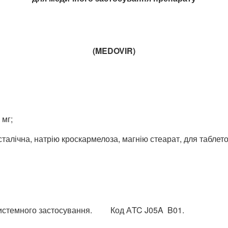
(
MEDOVIR
)
 мг;
алічна, натрію кроскармелоза, магнію стеарат, для таблеток
 системного застосування. Код АTC J05A B01.