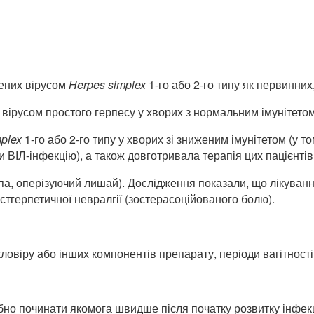
нених вірусом
Herpes
simplex
1-го або 2-го типу як первинних,
 вірусом простого герпесу у хворих з нормальним імунітетом
mplex
1-го або 2-го типу у хворих зі зниженим імунітетом (у т
 ВІЛ-інфекцію), а також довготривала терапія цих пацієнтів
спа, оперізуючий лишай). Дослідження показали, що лікуванн
тгерпетичної невралгії (зостерасоційованого болю).
ловіру або інших компонентів препарату, періоди вагітності
бно починати якомога швидше після початку розвитку інфек