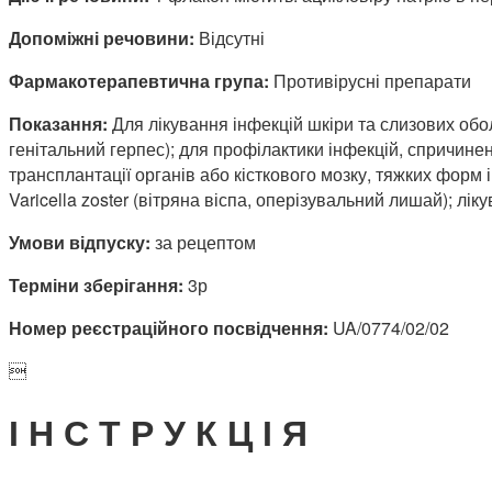
Допоміжні речовини:
Відсутні
Фармакотерапевтична група:
Противірусні препарати
Показання:
Для лікування інфекцій шкіри та слизових обол
генітальний герпес); для профілактики інфекцій, спричинені
трансплантації органів або кісткового мозку, тяжких форм 
Varicella zoster (вітряна віспа, оперізувальний лишай); л
Умови відпуску:
за рецептом
Терміни зберігання:
3р
Номер реєстраційного посвідчення:
UA/0774/02/02

І Н С Т Р У К Ц І Я