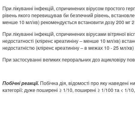
При лікуванні інфекцій, спричинених вірусом простого гер
рівень якого перевищував би безпечний рівень, встановле
менше 10 мл/хв) рекомендується встановити дозу 200 мг 2 
При лікуванні інфекцій, спричинених вірусами вітряної віс
недостатності (кліренс креатиніну – менше 10 мл/хв) вст
недостатністю (кліренс креатиніну – в межах 10 - 25 мл/хв
При застосуванні великих пероральних доз ацикловіру пови
Побічні реакції.
Побічна дія, відомості про яку наведені н
категорії: дуже поширені ≥ 1/10, поширені ≥ 1/100 та < 1/10