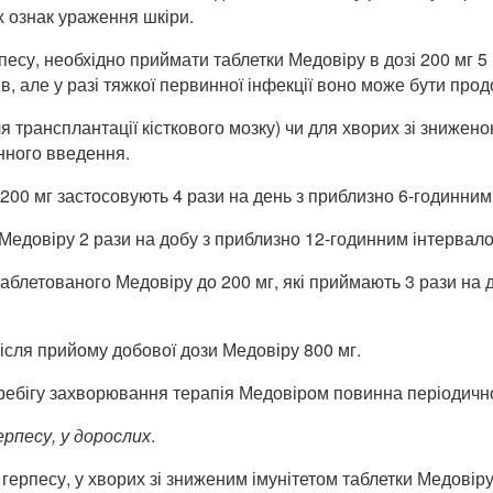
 ознак ураження шкіри.
есу, необхідно приймати таблетки Медовіру в дозі 200 мг 5 
в, але у разі тяжкої первинної інфекції воно може бути про
ля трансплантації кісткового мозку) чи для хворих зі зниже
нного введення.
200 мг застосовують 4 рази на день з приблизно 6-годинним
 Медовіру 2 рази на добу з приблизно 12-годинним інтервал
блетованого Медовіру до 200 мг, які приймають 3 рази на д
ісля прийому добової дози Медовіру 800 мг.
бігу захворювання терапія Медовіром повинна періодично п
рпесу, у дорослих
.
герпесу, у хворих зі зниженим імунітетом таблетки Медовіру