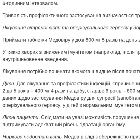
6-годинним інтервалом.
Тривалість профілактичного застосування визначається тр
Лікування вітряної віспи та оперізувального герпесу у д
Приймати таблетки Медовіру у дозі 800 мг 5 разів на день 
У тяжко хворих зі зниженим імунітетом (наприклад, після 
внутрішньовенне введення.
Лікування потрібно починати якомога швидше після початк
Діти.
Для лікування та профілактики інфекцій, спричинених
2 до 5 років – 400 мг 4 рази на добу, старше 6 років – 800
даних щодо застосування Медовіру для супресії (запобіган
оперізувального герпесу, у дітей з нормальним імунітетом
Літні пацієнти
. Слід мати на увазі можливість порушення 
підтримувати адекватний рівень гідратації організму.
Ниркова недостатність.
Медовір слід з обережністю приз