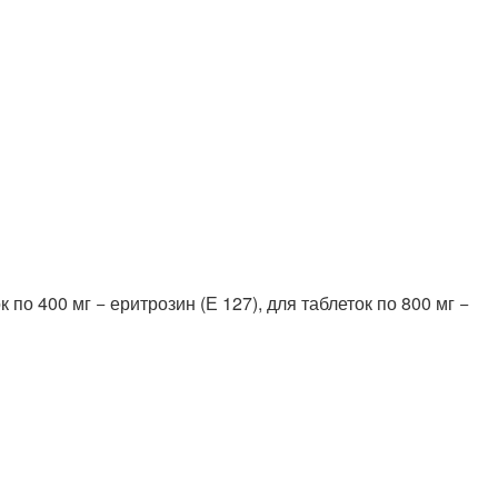
 по 400 мг − еритрозин (Е 127), для таблеток по 800 мг −