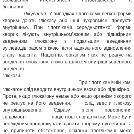
блюва
Лікування.
У випадках гіпоглікемії легкої форми
хворим дають глюкозу або інші цукровмісні продукти
внутрішньо. При гіпоглікемії середньотяжкої форми
хворих лікують внутрішньом’язовим або підшкірним
введенням глюкагону з подальшим введенням
вуглеводів разом з їжею після адекватного відновлення
стану пацієнта. Пацієнтів, організм яких не реагує на
введення глюкагону, лікують шляхом внутрішньовенного
введення
глюкози.
При гіпоглікемічній комі
глюкагон слід вводити внутрішньом’язово або підшкірно.
Проте, якщо глюкагону немає або якщо організм хворого
не реагує на його введення, слід ввести глюкозу
внутрішньовенно. Одразу після повернення
свідомості пацієнтові слід дати їжу. Може бути
необхідним продовжувати давати хворому вуглеводи та
не припиняти обстеження, оскільки гіпоглікемія може