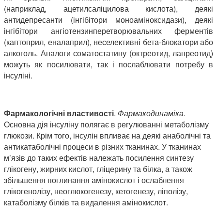
(наприклад, ацетилсаліцилова кислота), деякі
антидепресанти (інгібітори моноаміноксидази), деякі
інгібітори ангіотензинперетворювальних ферментів
(каптоприл, еналаприл), неселективні бета-блокатори або
алкоголь. Аналоги соматостатину (октреотид, ланреотид)
можуть як посилювати, так і послаблювати потребу в
інсуліні.
Фармакологічні властивості
.
Фармакодинаміка
.
Основна дія інсуліну полягає в регулюванні метаболізму
глюкози. Крім того, інсулін впливає на деякі анаболічні та
антикатаболічні процеси в різних тканинах. У тканинах
м’язів до таких ефектів належать посилення синтезу
глікогену, жирних кислот, гліцерину та білка, а також
збільшення поглинання амінокислот і ослаблення
глікогенолізу, неоглюкогенезу, кетогенезу, ліполізу,
катаболізму білків та видалення амінокислот.