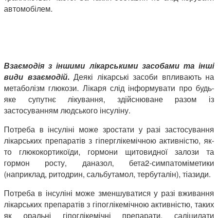
автомобілем.
Взаємодія з іншими лікарськими засобами та інші
види взаємодій.
Деякі
лікарські засоби впливають на
метаболізм глюкози. Лікаря слід інформувати про будь-
яке супутнє лікування, здійснюване разом із
застосуванням людського інсуліну.
Потреба в інсуліні може зростати у разі застосування
лікарських препаратів з гіперглікемічною активністю, як-
то глюкокортикоїди, гормони щитовидної залози та
гормон росту, даназол, бета2-симпатоміметики
(наприклад, ритодрин, сальбутамол, тербуталін), тіазиди.
Потреба в інсуліні може зменшуватися у разі вживання
лікарських препаратів з гіпоглікемічною активністю, таких
як оральні гіпоглікемічні препарати, саліцилати