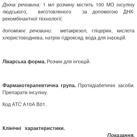
Діюча речовина
:
1 мл розчину містить 100 МО інсуліну
людського, виготовленого за допомогою ДНК-
рекомбінантної технології;
допоміжні речовини:
метакрезол, гліцерин, кислота
хлористоводнева, натрію гідроксид, вода для ін¢єкцій.
Лікарська форма.
Розчин для ін'єкцій.
Фармакотерапевтична група.
Протидіабетичні засоби.
Препарати інсуліну.
Код АТС А10А В01.
Клінічні характеристики.
Показання.