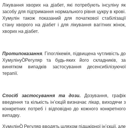
Лікування хворих на діабет, які потребують інсуліну як
засобу для підтримання нормального рівня цукру в крові.
Хумулін також показаний для початкової стабілізації
стану хворого на діабет і для лікування вагітних жінок,
хворих на діабет.
Протипоказання
.
Гіпоглікемія, підвищена чутливість до
ХумулінуÒРегуляр та будь-яких його складників, за
винятком випадків застосування десенсибілізуючої
терапії.
Спосіб застосування та дози.
Дозування, графік
введення та кількість ін’єкцій визначає лікар, виходячи з
конкретних потреб і відповідно до кожного конкретного
випадку.
ХумулінÒ Регуляр вводять шляхом підшкірної ін’єкції, але