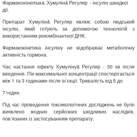
Фармакокінетика.
Хумулінâ Регуляр
- інсулін швидкої
дії.
Препарат Хумулінâ Регуляр
явлює собою людський
інсулін, який готують за допомогою технологій з
використанням рекомбінантної ДНК.
Фармакокінетика інсуліну не відображає метаболічну
активність гормона.
Час настання ефекту Хумулінуâ Регуляр - 30 хв після
введення. Пік максимальної концентра­ції спостерігається
між 1 та 3 годинами після ін’єкції. Тривалість від 5 до
7 годин.
Під час проведення токсикологічних досліджень не було
виявлено жодних серйозних шкідливих наслідків,
пов’язаних із застосуванням препарату.