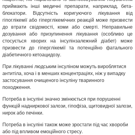
приймають інші медичні препарати, наприклад, бета-
блокатори. Відсутність коригуючого лікування від
гіпоглікемії або гіперглікемічних реакцій може призвести
до втрати свідомості, коми або смерті. Неправильне
дозування або призупинення лікування (особливо це
стосується хворих на інсулінзалежний діабет) може
призвести до гіперглікемії та потенційно фатального
діабетичного кетоацидозу.
При лікуванні людським інсуліном можуть вироблятися
антитіла, хоча і в менших концентраціях, ніж у випадку
застосування очищеного інсуліну тваринного
походження.
Потреба в інсуліні значно змінюється при порушенні
функцій надниркової залози, гіпофіза, щитовидної залози,
нирок або печінки.
Потреба в інсуліні також може зростати під час хвороби
або під впливом емоційного стресу.