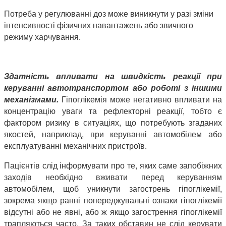
Потреба у регулюванні доз може виникнути у разі зміни
інтенсивності фізичних навантажень або звичного
режиму харчування.
Здатність впливати на швидкість реакції при
керуванні автотранспортом або роботі з іншими
механізмами.
Гіпоглікемія може негативно впливати на
концентрацію уваги та рефлекторні реакції, тобто є
фактором ризику в ситуаціях, що потребують згаданих
якостей, наприклад, при керуванні автомобілем або
експлуатуванні механічних пристроїв.
Пацієнтів слід інформувати про те, яких саме запобіжних
заходів необхідно вживати перед керуванням
автомобілем, щоб уникнути загострень гіпоглікемії,
зокрема якщо ранні попереджувальні ознаки гіпоглікемії
відсутні або не явні, або ж якщо загострення гіпоглікемії
трапляються часто. За таких обставин не слід керувати