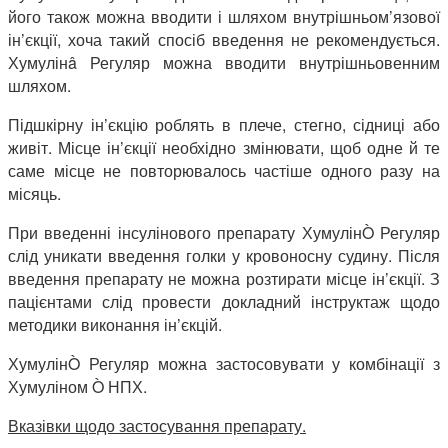
його також можна вводити і шляхом внутрішньом’язової
ін’єкції, хоча такий спосіб введення не рекомендується.
Хумулінâ Регуляр можна вводити внутрішньовенним
шляхом.
Підшкірну ін’єкцію роблять в плече, стегно, сідниці або
живіт. Місце ін’єкції необхідно змінювати, щоб одне й те
саме місце не повторювалось частіше одного разу на
місяць.
При введенні інсулінового препарату ХумулінÒ Регуляр
слід уникати введення голки у кровоносну судину.
Після
введення препарату не можна розтирати місце ін’єкції. З
пацієнтами слід провести докладний інструктаж щодо
методики виконання ін’єкцій.
ХумулінÒ Регуляр можна застосовувати у комбінації з
Хумуліном Ò НПХ.
Вказівки щодо застосування препарату.