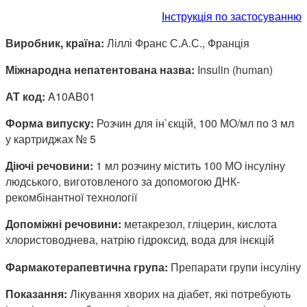
Інструкція по застосуванню
Виробник, країна:
Ліллі Франс С.А.С., Франція
Міжнародна непатентована назва:
Insulin (human)
АТ код:
A10AB01
Форма випуску:
Розчин для ін`єкцій, 100 МО/мл по 3 мл
у картриджах № 5
Діючі речовини:
1 мл розчину містить 100 МО інсуліну
людського, виготовленого за допомогою ДНК-
рекомбінантної технології
Допоміжні речовини:
метакрезол, гліцерин, кислота
хлористоводнева, натрію гідроксид, вода для інєкцій
Фармакотерапевтична група:
Препарати групи інсуліну
Показання:
Лікування хворих на діабет, які потребують