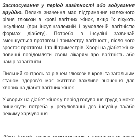
Застосування у період вагітності або годування
груддю.
Велике значення має підтримання належного
рівня глюкози в крові вагітних жінок, якщо їх лікують
інсуліном (при інсулінзалежній і зумовленій вагітністю
формах діабету). Потреба в інсуліні зазвичай
зменшується протягом І триместру вагітності, після чого
зростає протягом ІІ та ІІІ триместрів. Хворі на діабет жінки
повинні повідомляти своїм лікарям про вагітність або
намір завагітніти.
Пильний контроль за рівнем глюкози в крові та загальним
станом здоров’я має життєво важливе значення для
хворих на діабет вагітних жінок.
У хворих на діабет жінок у період годування груддю може
виникнути потреба у регулюванні доз інсуліну та/або
режиму харчування.