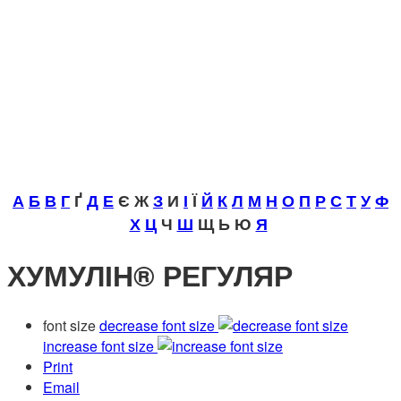
А
Б
В
Г
Ґ
Д
Е
Є Ж
З
И
І
Ї
Й
К
Л
М
Н
О
П
Р
С
Т
У
Ф
Х
Ц
Ч
Ш
Щ Ь Ю
Я
ХУМУЛІН® РЕГУЛЯР
font size
decrease font size
increase font size
Print
Email