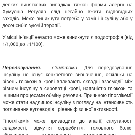
деяких виняткових випадках тяжкої форми алергії на
Хумулінâ Регуляр слід негайно вжити відповідних
заходів. Може виникнути потреба у заміні інсуліну або у
десенсибілізуючій терапії.
У місці ін’єкції нечасто може виникнути ліподистрофія (від
1/1,000 до <1/100).
Передозування.
Симптоми.
Для передозування
інсуліну не існує конкретного визначення, оскільки на
рівень глюкози в крові впливають складні взаємодії між
рівнем інсуліну в сироватці крові, наявністю глюкози та
іншими процесами обміну речовин. Причиною гіпоглікемії
може стати надлишок інсуліну з погляду на інтенсивність
поглинання вуглеводів і рівень фізичної активності.
Гіпоглікемія може призводити до апатії, сплутаності
свідомості, відчуття серцебиття, головного болю,
збільшення інтенсивності потовиділення та