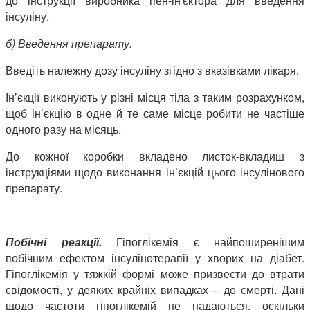
до інструкції виробника пен-ін'єктора для введення
інсуліну.
б) Введення препарату.
Введіть належну дозу інсуліну згідно з вказівками лікаря.
Ін’єкції виконують у різні місця тіла з таким розрахунком,
щоб ін’єкцію в одне й те саме місце робити не частіше
одного разу на місяць.
До кожної коробки вкладено листок-вкладиш з
інструкціями щодо виконання ін’єкцій цього інсулінового
препарату.
Побічні реакції.
Гіпоглікемія є найпоширенішим
побічним ефектом інсулінотерапії у хворих на діабет.
Гіпоглікемія у тяжкій формі може призвести до втрати
свідомості, у деяких крайніх випадках – до смерті. Дані
щодо частоти гіпоглікемій не надаються, оскільки