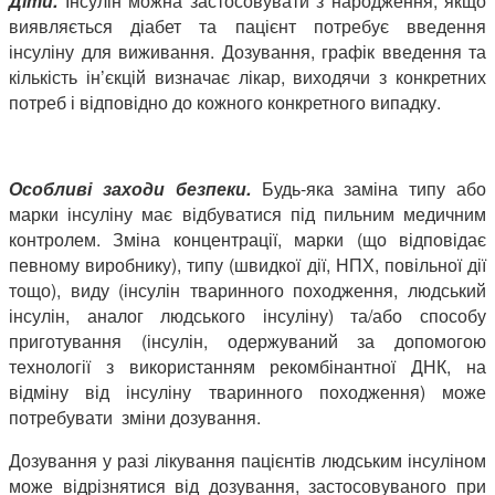
Діти.
Інсулін можна застосовувати з народження, якщо
виявляється діабет та пацієнт потребує введення
інсуліну для виживання. Дозування, графік введення та
кількість ін’єкцій визначає лікар, виходячи з конкретних
потреб і відповідно до кожного конкретного випадку.
Особливі заходи безпеки.
Будь-яка заміна типу або
марки інсуліну має відбуватися під пильним медичним
контролем. Зміна концентрації, марки (що відповідає
певному виробнику), типу (швидкої дії, НПХ, повільної дії
тощо), виду (інсулін тваринного походження, людський
інсулін, аналог людського інсуліну) та/або способу
приготування (інсулін, одержуваний за допомогою
технології з використанням рекомбінантної ДНК, на
відміну від інсуліну тваринного походження) може
потребувати зміни дозування.
Дозування у разі лікування пацієнтів людським інсуліном
може відрізнятися від дозування, застосовуваного при