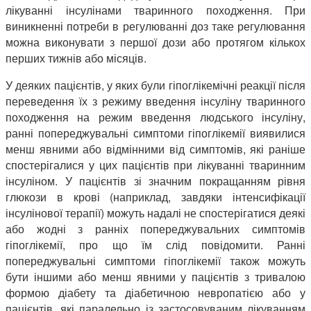
лікуванні інсулінами тваринного походження. При
виникненні потреби в регулюванні доз таке регулювання
можна виконувати з першої дози або протягом кількох
перших тижнів або місяців.
У деяких пацієнтів, у яких були гіпоглікемічні реакції після
переведення їх з режиму введення інсуліну тваринного
походження на режим введення людського інсуліну,
ранні попереджувальні симптоми гіпоглікемії виявилися
менш явними або відмінними від симптомів, які раніше
спостерігалися у цих пацієнтів при лікуванні тваринним
інсуліном. У пацієнтів зі значним покращанням рівня
глюкози в крові (наприклад, завдяки інтенсифікації
інсулінової терапії) можуть надалі не спостерігатися деякі
або жодні з ранніх попереджувальних симптомів
гіпоглікемії, про що їм слід повідомити. Ранні
попереджувальні симптоми гіпоглікемії також можуть
бути іншими або менш явними у пацієнтів з тривалою
формою діабету та діабетичною невропатією або у
пацієнтів, які паралельно із застосовуваним лікуванням