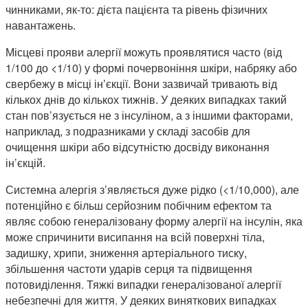
чинниками, як-то: дієта пацієнта та рівень фізичних
навантажень.
Місцеві прояви алергії можуть проявлятися часто (від
1/100 до <1/10) у формі почервоніння шкіри, набряку або
свербежу в місці ін’єкції. Вони зазвичай тривають від
кількох днів до кількох тижнів. У деяких випадках такий
стан пов’язується не з інсуліном, а з іншими факторами,
наприклад, з подразниками у складі засобів для
очищення шкіри або відсутністю досвіду виконання
ін’єкцій.
Системна алергія з’являється дуже рідко (<1/10,000), але
потенційно є більш серйозним побічним ефектом та
являє собою генералізовану форму алергії на інсулін, яка
може спричинити висипання на всій поверхні тіла,
задишку, хрипи, зниження артеріального тиску,
збільшення частоти ударів серця та підвищення
потовиділення. Тяжкі випадки генералізованої алергії
небезпечні для життя. У деяких виняткових випадках