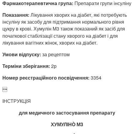
Фармакотерапевтична група:
Препарати групи інсуліну
Показання:
Лікування хворих на діабет, які потребують
інсуліну як засобу для підтримання нормального рівня
цукру в крові. Хумулін М3 також показаний як засіб для
початкової стабілізації стану хворого на діабет і для
лікування вагітних жінок, хворих на діабет.
Умови відпуску:
за рецептом
Терміни зберігання:
2р
Номер реєстраційного посвідчення:
3354

ІНСТРУКЦІЯ
для медичного застосування препарату
ХУМУЛІН
Ò
М3