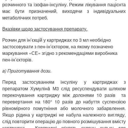
розчинного та ізофан-інсуліну. Режим лікування пацієнта
має бути призначений, виходячи з індивідуальних
метаболічних потреб.
Вказівки щодо застосування препарату.
Розчин для ін’єкцій у картриджах по 3 мл необхідно
застосовувати з пен-ін’єктором, на якому позначено
маркування «СЕ» згідно з рекомендаціями виробника
пен-ін’єкторів.
a) Приготування дози.
Перед застосуванням інсуліну у картриджах з
препаратом Хумулінâ М3
слід ресуспендувати шляхом
перекочування картриджу між долонями 10 разів та
перевертання на 180° 10 разів до набуття суспензією
рівномірного помутніння або молочного забарвлення.
Якщо рідина у картриджі не набула належного вигляду,
слід повторити операцію до повного розмішування вмісту
картриджа. Картриджі містять скляну кульку для