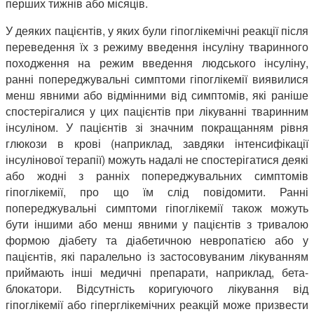
перших тижнів або місяців.
У деяких пацієнтів, у яких були гіпоглікемічні реакції після
переведення їх з режиму введення інсуліну тваринного
походження на режим введення людського інсуліну,
ранні попереджувальні симптоми гіпоглікемії виявилися
менш явними або відмінними від симптомів, які раніше
спостерігалися у цих пацієнтів при лікуванні тваринним
інсуліном. У пацієнтів зі значним покращанням рівня
глюкози в крові (наприклад, завдяки інтенсифікації
інсулінової терапії) можуть надалі не спостерігатися деякі
або жодні з ранніх попереджувальних симптомів
гіпоглікемії, про що їм слід повідомити. Ранні
попереджувальні симптоми гіпоглікемії також можуть
бути іншими або менш явними у пацієнтів з тривалою
формою діабету та діабетичною невропатією або у
пацієнтів, які паралельно із застосовуваним лікуванням
приймають інші медичні препарати, наприклад, бета-
блокатори. Відсутність коригуючого лікування від
гіпоглікемії або гіперглікемічних реакцій може призвести