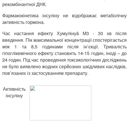
рекомбінантної ДНК.
Фармакокінетика інсуліну не відображає метаболічну
активність гормона.
Час настання ефекту Хумулінуâ М3 - 30 хв після
введення. Пік максимальної концентра­ції спостерігається
між 1 та 8,5 годинами після ін’єкції. Тривалість
гіпоглікемічного ефекту становить 14-15 годин, іноді – до
24 годин. Під час проведення токсикологічних досліджень
не було виявлено жодних серйозних шкідливих наслідків,
пов’язаних із застосуванням препарату.
Активність
інсуліну