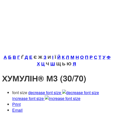
А
Б
В
Г
Ґ
Д
Е
Є Ж
З
И
І
Ї
Й
К
Л
М
Н
О
П
Р
С
Т
У
Ф
Х
Ц
Ч
Ш
Щ Ь Ю
Я
ХУМУЛІН® М3 (30/70)
font size
decrease font size
increase font size
Print
Email