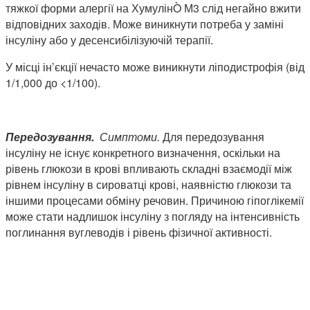
тяжкої форми алергії на ХумулінÒ
М3 слід негайно вжити
відповідних заходів. Може виникнути потреба у заміні
інсуліну або у десенсибілізуючій терапії.
У місці ін’єкції нечасто може виникнути ліподистрофія (від
1/1,000 до <1/100).
Передозування.
Симптоми.
Для передозування
інсуліну не існує конкретного визначення, оскільки на
рівень глюкози в крові впливають складні взаємодії між
рівнем інсуліну в сироватці крові, наявністю глюкози та
іншими процесами обміну речовин. Причиною гіпоглікемії
може стати надлишок інсуліну з погляду на інтенсивність
поглинання вуглеводів і рівень фізичної активності.