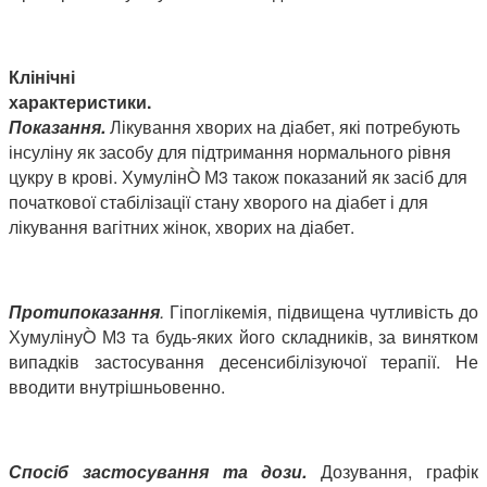
Клінічні
характеристик
Показання.
Лікування хворих на діабет, які потребують
інсуліну як засобу для підтримання нормального рівня
цукру в крові. ХумулінÒ
М3 також показаний як засіб для
початкової стабілізації стану хворого на діабет і для
лікування вагітних жінок, хворих на діабет.
Протипоказання
.
Гіпоглікемія, підвищена чутливість до
ХумулінуÒ
М3 та будь-яких його складників, за винятком
випадків застосування десенсибілізуючої терапії. Не
вводити внутрішньовенно.
Спосіб застосування та дози.
Дозування, графік