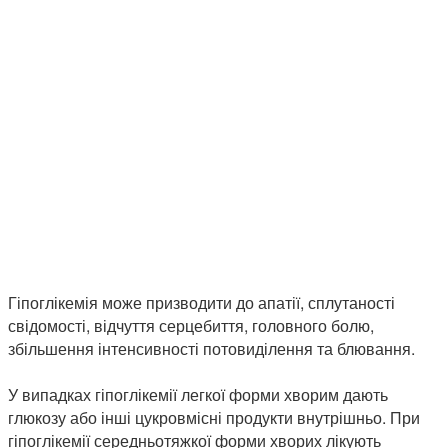
Гіпоглікемія може призводити до апатії, сплутаності
свідомості, відчуття серцебиття, головного болю,
збільшення інтенсивності потовиділення та блювання.
У випадках гіпоглікемії легкої форми хворим дають
глюкозу або інші цукровмісні продукти внутрішньо. При
гіпоглікемії середньотяжкої форми хворих лікують