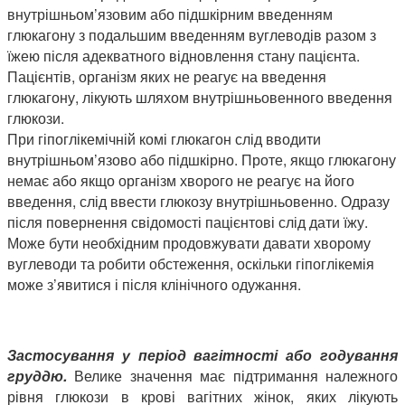
внутрішньом’язовим або підшкірним введенням
глюкагону з подальшим введенням вуглеводів разом з
їжею після адекватного відновлення стану пацієнта.
Пацієнтів, організм яких не реагує на введення
глюкагону, лікують шляхом внутрішньовенного введення
глюко
При гіпоглікемічній комі глюкагон слід вводити
внутрішньом’язово або підшкірно. Проте, якщо глюкагону
немає або якщо організм хворого не реагує на його
введення, слід ввести глюкозу внутрішньовенно. Одразу
після повернення свідомості пацієнтові слід дати їжу.
Може бути необхідним продовжувати давати хворому
вуглеводи та робити обстеження, оскільки гіпоглікемія
може з’явитися і після клінічного одужання.
Застосування у період вагітності або годування
груддю.
Велике значення має підтримання належного
рівня глюкози в крові вагітних жінок, яких лікують