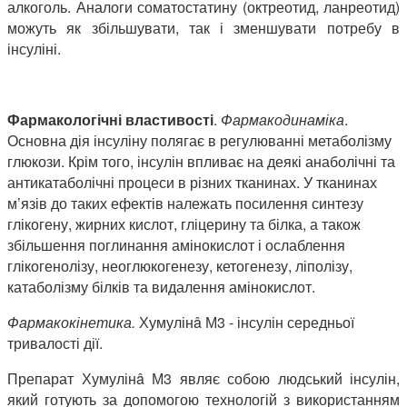
алкоголь. Аналоги соматостатину (октреотид, ланреотид)
можуть як збільшувати, так і зменшувати потребу в
інсуліні.
Фармакологічні властивості
.
Фармакодинаміка
.
Основна дія інсуліну полягає в регулюванні метаболізму
глюкози. Крім того, інсулін впливає на деякі анаболічні та
антикатаболічні процеси в різних тканинах. У тканинах
м’язів до таких ефектів належать посилення синтезу
глікогену, жирних кислот, гліцерину та білка, а також
збільшення поглинання амінокислот і ослаблення
глікогенолізу, неоглюкогенезу, кетогенезу, ліполізу,
катаболізму білків та видалення амінокислот.
Фармакокінетика.
Хумулінâ М3
- інсулін середньої
тривалості дії.
Препарат Хумулінâ М3
являє собою людський інсулін,
який готують за допомогою технологій з використанням