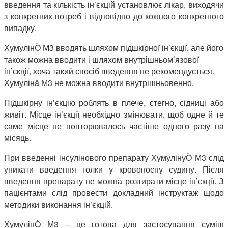
введення та кількість ін’єкцій установлює лікар, виходячи
з конкретних потреб і відповідно до кожного конкретного
випадку.
ХумулінÒ
М3
вводять шляхом підшкірної ін’єкції, але його
також можна вводити і шляхом внутрішньом’язової
ін’єкції, хоча такий спосіб введення не рекомендується.
Хумулінâ М3
не
можна вводити внутрішньовенно.
Підшкірну ін’єкцію роблять в плече, стегно, сідниці або
живіт. Місце ін’єкції необхідно змінювати, щоб одне й те
саме місце не повторювалось частіше одного разу на
місяць.
При введенні інсулінового препарату ХумулінуÒ
М3 слід
уникати введення голки у кровоносну судину.
Після
введення препарату не можна розтирати місце ін’єкції. З
пацієнтами слід провести докладний інструктаж щодо
методики виконання ін’єкцій.
ХумулінÒ М3
– це
готова для застосування суміш