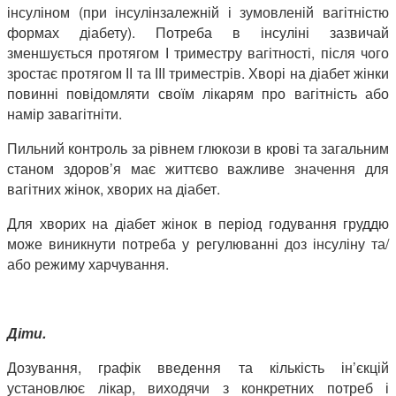
інсуліном (при інсулінзалежній і зумовленій вагітністю
формах діабету). Потреба в інсуліні зазвичай
зменшується протягом І триместру вагітності, після чого
зростає протягом ІІ та ІІІ триместрів. Хворі на діабет жінки
повинні повідомляти своїм лікарям про вагітність або
намір завагітніти.
Пильний контроль за рівнем глюкози в крові та загальним
станом здоров’я має життєво важливе значення для
вагітних жінок, хворих на діабет.
Для хворих на діабет жінок в період годування груддю
може виникнути потреба у регулюванні доз інсуліну та/
або режиму харчування.
Діти.
Дозування, графік введення та кількість ін’єкцій
установлює лікар, виходячи з конкретних потреб і