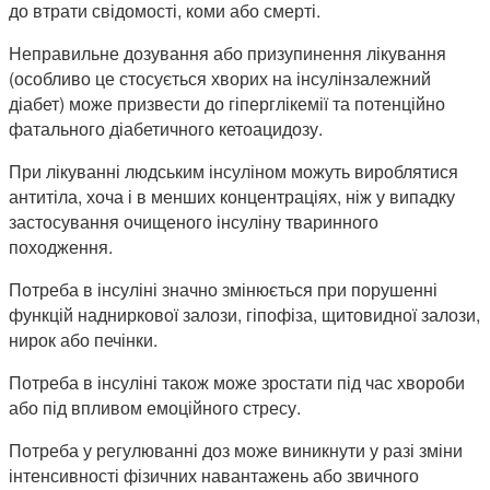
до втрати свідомості, коми або смерті.
Неправильне дозування або призупинення лікування
(особливо це стосується хворих на інсулінзалежний
діабет) може призвести до гіперглікемії та потенційно
фатального діабетичного кетоацидозу.
При лікуванні людським інсуліном можуть вироблятися
антитіла, хоча і в менших концентраціях, ніж у випадку
застосування очищеного інсуліну тваринного
походження.
Потреба в інсуліні значно змінюється при порушенні
функцій надниркової залози, гіпофіза, щитовидної залози,
нирок або печінки.
Потреба в інсуліні також може зростати під час хвороби
або під впливом емоційного стресу.
Потреба у регулюванні доз може виникнути у разі зміни
інтенсивності фізичних навантажень або звичного