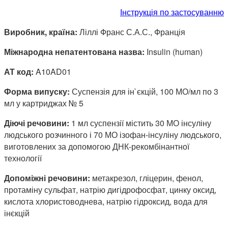
Інструкція по застосуванню
Виробник, країна:
Ліллі Франс С.А.С., Франція
Міжнародна непатентована назва:
Insulin (human)
АТ код:
A10AD01
Форма випуску:
Суспензія для ін`єкцій, 100 МО/мл по 3
мл у картриджах № 5
Діючі речовини:
1 мл суспензії містить 30 МО інсуліну
людського розчинного і 70 МО ізофан-інсуліну людського,
виготовлених за допомогою ДНК-рекомбінантної
технології
Допоміжні речовини:
метакрезол, гліцерин, фенол,
протаміну сульфат, натрію дигідрофосфат, цинку оксид,
кислота хлористоводнева, натрію гідроксид, вода для
інєкцій