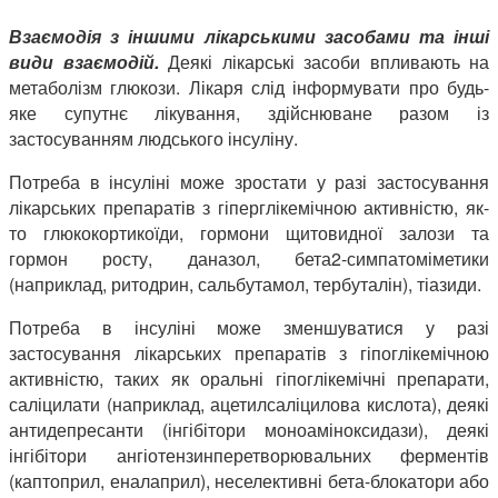
Взаємодія з іншими лікарськими засобами та інші
види взаємодій.
Деякі
лікарські засоби впливають на
метаболізм глюкози. Лікаря слід інформувати про будь-
яке супутнє лікування, здійснюване разом із
застосуванням людського інсуліну.
Потреба в інсуліні може зростати у разі застосування
лікарських препаратів з гіперглікемічною активністю, як-
то глюкокортикоїди, гормони щитовидної залози та
гормон росту, даназол, бета2-симпатоміметики
(наприклад, ритодрин, сальбутамол, тербуталін), тіазиди.
Потреба в інсуліні може зменшуватися у разі
застосування лікарських препаратів з гіпоглікемічною
активністю, таких як оральні гіпоглікемічні препарати,
саліцилати (наприклад, ацетилсаліцилова кислота), деякі
антидепресанти (інгібітори моноаміноксидази), деякі
інгібітори ангіотензинперетворювальних ферментів
(каптоприл, еналаприл), неселективні бета-блокатори або