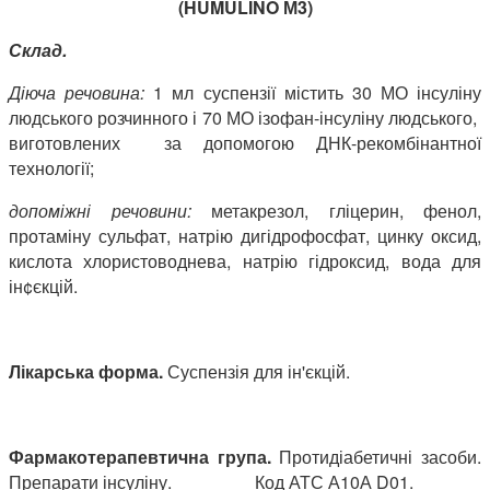
(
HUMULIN
Ò
М3)
Склад.
Діюча речовина
:
1 мл суспензії містить 30 МО інсуліну
людського розчинного і 70 МО ізофан-інсуліну людського,
виготовлених за допомогою ДНК-рекомбінантної
технології;
допоміжні речовини:
метакрезол, гліцерин, фенол,
протаміну сульфат, натрію дигідрофосфат, цинку оксид,
кислота хлористоводнева, натрію гідроксид, вода для
ін¢єкцій.
Лікарська форма.
Суспензія для ін'єкцій.
Фармакотерапевтична група.
Протидіабетичні засоби.
Препарати інсуліну. Код АТС А10А D01.