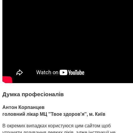
Думка професіоналів
Антон Корпанцев
головний лікар МЦ "Твое здоров'я", м. Київ
В окремих випадках користуюся цим сайтом щоб
уточнити дозування деяких ліків, адже інструкції не