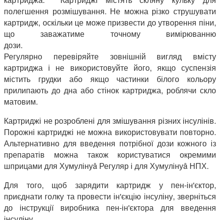
полегшення розмішування. Не можна різко струшувати
картридж, оскільки це може призвести до утворення піни,
що заважатиме точному вимірюванню
дози
Регулярно перевіряйте зовнішній вигляд вмісту
картриджа і не використовуйте його, якщо суспензія
містить грудки або якщо частинки білого кольору
прилипають до дна або стінок картриджа, роблячи скло
матовим.
Картриджі не розроблені для змішування різних інсулінів.
Порожні картриджі не можна використовувати повторно.
Альтернативно для введення потрібної дози кожного із
препаратів можна також користуватися окремими
шприцами для Хумулінуâ Регуляр і для Хумулінуâ НПХ.
Для того, щоб зарядити картридж у пен-ін'єктор,
приєднати голку та провести ін'єкцію інсуліну, зверніться
до інструкції виробника пен-ін'єктора для введення
інсуліну.