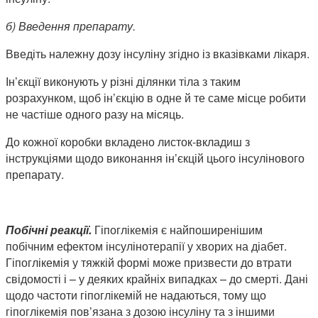
б) Введення препарату.
Введіть належну дозу інсуліну згідно із вказівками лікаря.
Ін’єкції виконують у різні ділянки тіла з таким
розрахунком, щоб ін’єкцію в одне й те саме місце робити
не частіше одного разу на місяць.
До кожної коробки вкладено листок-вкладиш з
інструкціями щодо виконання ін’єкцій цього інсулінового
препарату.
Побічні реакції.
Гіпоглікемія є найпоширенішим
побічним ефектом інсулінотерапії у хворих на діабет.
Гіпоглікемія у тяжкій формі може призвести до втрати
свідомості і – у деяких крайніх випадках – до смерті. Дані
щодо частоти гіпоглікемій не надаються, тому що
гіпоглікемія пов’язана з дозою інсуліну та з іншими