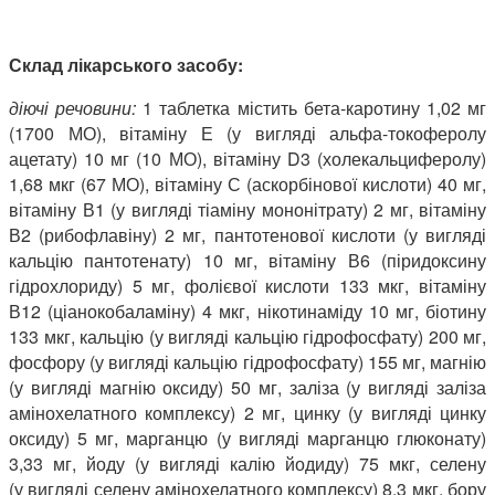
Склад лікарського засобу:
діючі речовини:
1 таблетка містить бета-каротину 1,02 мг
(1700 МО), вітаміну Е (у вигляді альфа-токоферолу
ацетату) 10 мг (10 МО), вітаміну D3 (холекальциферолу)
1,68 мкг (67 МО), вітаміну С (аскорбінової кислоти) 40 мг,
вітаміну В1 (у вигляді тіаміну мононітрату) 2 мг, вітаміну
В2 (рибофлавіну) 2 мг, пантотенової кислоти (у вигляді
кальцію пантотенату) 10 мг, вітаміну В6 (піридоксину
гідрохлориду) 5 мг, фолієвої кислоти 133 мкг, вітаміну
В12 (ціанокобаламіну) 4 мкг, нікотинаміду 10 мг, біотину
133 мкг, кальцію (у вигляді кальцію гідрофосфату) 200 мг,
фосфору (у вигляді кальцію гідрофосфату) 155 мг, магнію
(у вигляді магнію оксиду) 50 мг, заліза (у вигляді заліза
амінохелатного комплексу) 2 мг, цинку (у вигляді цинку
оксиду) 5 мг, марганцю (у вигляді марганцю глюконату)
3,33 мг, йоду (у вигляді калію йодиду) 75 мкг, селену
(у вигляді селену амінохелатного комплексу) 8,3 мкг, бору