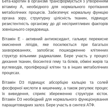
Бета-каротин в організмі трансформується з утворенням
вітаміну А, необхідного для нормального протікання
метаболічних процесів. Забезпечує нормальну функцію
органа зору, структурну цілісність тканин, підвищує
резистентність організму до дії несприятливих факторів
зовнішнього середовища.
Вітамін Е - активний антиоксидант, гальмує перекисне
окиснення ліпідів, яке посилюється при багатьох
захворюваннях, запобігає пошкодженню клітинних
структур вільними радикалами. Бере участь у процесі
дихання тканин, біосинтезі гему та білків, обміні жирів та
вуглеводів, проліферації клітин та в інших метаболічних
процесах.
Вітамін D3 підвищує абсорбцію кальцію та солей
фосфорної кислоти в кишечнику, а також регулює процес
їх виведення, сприяє збереженню структури кісток.
Вітамін D3 необхідний для нормального функціонування
паращитовидних залоз. Бере участь в синтезі АТФ.