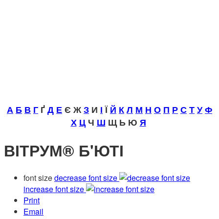
А
Б
В
Г
Ґ
Д
Е
Є Ж
З
И
І
Ї
Й
К
Л
М
Н
О
П
Р
С
Т
У
Ф
Х
Ц
Ч
Ш
Щ Ь Ю
Я
ВІТРУМ® Б'ЮТІ
font size
decrease font size
increase font size
Print
Email