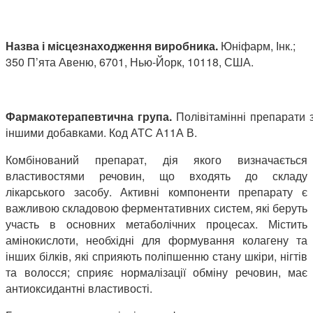
Назва і місцезнаходження виробника.
Юніфарм, Інк.;
350 П’ята Авеню, 6701, Нью-Йорк, 10118, США.
Фармак
отерапевтична група.
Полівітамінні препарати 
іншими добавками. Код АТС А11А В.
Комбінований препарат, дія якого визначається
властивостями речовин, що входять до складу
лікарського засобу. Активні компоненти препарату є
важливою складовою ферментативних систем, які беруть
участь в основних метаболічних процесах. Містить
амінокислоти, необхідні для формування колагену та
інших білків, які сприяють поліпшенню стану шкіри, нігтів
та волосся; сприяє нормалізації обміну речовин, має
антиоксидантні властивості.