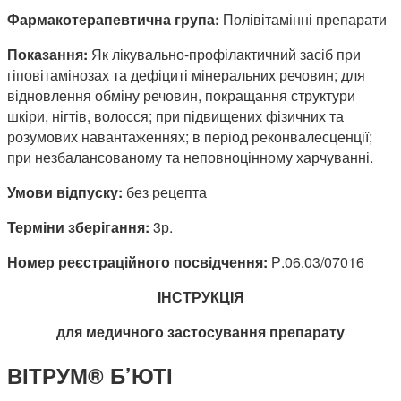
Фармакотерапевтична група:
Полівітамінні препарати
Показання:
Як лікувально-профілактичний засіб при
гіповітамінозах та дефіциті мінеральних речовин; для
відновлення обміну речовин, покращання структури
шкіри, нігтів, волосся; при підвищених фізичних та
розумових навантаженнях; в період реконвалесценції;
при незбалансованому та неповноцінному харчуванні.
Умови відпуску:
без рецепта
Терміни зберігання:
3р.
Номер реєстраційного посвідчення:
Р.06.03/07016
IНСТРУКЦIЯ
для медичного застосування препарату
ВІТРУМ® Б’ЮТІ