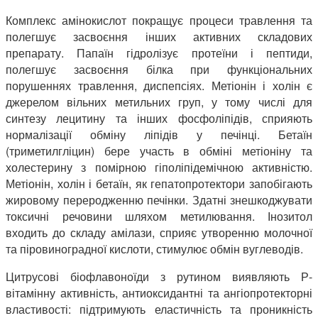
Комплекс амінокислот покращує процеси травлення та
полегшує засвоєння інших активних складових
препарату. Папаїн гідролізує протеїни і пептиди,
полегшує засвоєння білка при функціональних
порушеннях травлення, диспепсіях. Метіонін і холін є
джерелом вільних метильних груп, у тому числі для
синтезу лецитину та інших фосфоліпідів, сприяють
нормалізації обміну ліпідів у печінці. Бетаїн
(триметилгліцин) бере участь в обміні метіоніну та
холестерину з помірною гіполіпідемічною активністю.
Метіонін, холін і бетаїн, як гепатопротектори запобігають
жировому переродженню печінки. Здатні знешкоджувати
токсичні речовини шляхом метилювання. Інозитол
входить до складу амілази, сприяє утворенню молочної
та піровиноградної кислоти, стимулює обмін вуглеводів.
Цитрусові біофлавоноїди з рутином виявляють Р-
вітамінну активність, антиоксидантні та ангіопротекторні
властивості: підтримують еластичність та проникність