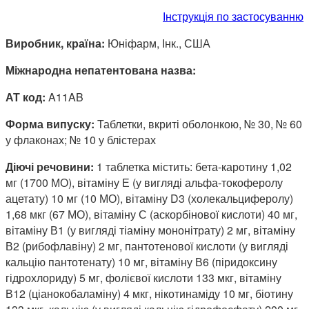
Інструкція по застосуванню
Виробник, країна:
Юніфарм, Інк., США
Міжнародна непатентована назва:
АТ код:
A11AB
Форма випуску:
Таблетки, вкриті оболонкою, № 30, № 60
у флаконах; № 10 у блістерах
Діючі речовини:
1 таблетка містить: бета-каротину 1,02
мг (1700 МО), вітаміну Е (у вигляді альфа-токоферолу
ацетату) 10 мг (10 МО), вітаміну D3 (холекальциферолу)
1,68 мкг (67 МО), вітаміну С (аскорбінової кислоти) 40 мг,
вітаміну В1 (у вигляді тіаміну мононітрату) 2 мг, вітаміну
В2 (рибофлавіну) 2 мг, пантотенової кислоти (у вигляді
кальцію пантотенату) 10 мг, вітаміну В6 (піридоксину
гідрохлориду) 5 мг, фолієвої кислоти 133 мкг, вітаміну
В12 (ціанокобаламіну) 4 мкг, нікотинаміду 10 мг, біотину