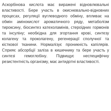
Аскорбінова кислота має виражені відновлювальні
властивості. Бере участь в окиснювально-відновних
процесах, регуляції вуглеводного обміну, впливає на
обмін амінокислот ароматичного ряду, метаболізм
тироксину, біосинтез катехоламінів, стероїдних гормонів
та інсуліну; необхідна для згортання крові, синтезу
колагену та проколагену, регенерації сполучної та
кісткової тканини. Нормалізує проникність капілярів.
Сприяє абсорбції заліза в кишечнику та бере участь у
синтезі гемоглобіну. Підвищує неспецифічну
резистентність організму, має антидотні властивості.