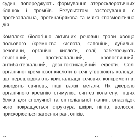
судин, попереджують формування атеросклеротичних
бляшок і тромбів. Результатом застосування є
протизапальна, протинабрякова та м’яка спазмолітична
дія.
Комплекс біологічно активних речовин трави хвоща
польового (кремнієва кислота, сапоніни, дубильні
речовини, органічні кислоти, солі) забезпечують
сечогінний, протизапальний, кровоспинний,
антибактеріальний, дезінтоксикаційний ефекти. Солі
органічної кремнієвої кислоти в сечі утворюють колоїди,
що перешкоджають кристалізації сечових конкрементів;
виводять свинець, інші важкі метали. Як джерело
органічного кремнію стимулює синтез колагену, інших
білків для сполучної та епітеліальної тканин, внаслідок
чого покращується структура шкіри, нігтів, волосся,
прискорюється загоєння ран, опіків.