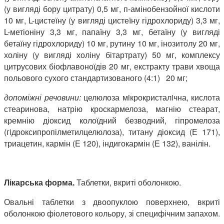
(у вигляді бору цитрату) 0,5 мг, п-амінобензойної кислоти
10 мг, L-цистеїну (у вигляді цистеїну гідрохлориду) 3,3 мг,
L-метіоніну 3,3 мг, папаїну 3,3 мг, бетаїну (у вигляді
бетаїну гідрохлориду) 10 мг, рутину 10 мг, інозитолу 20 мг,
холіну (у вигляді холіну бітартрату) 50 мг, комплексу
цитрусових біофлавоноїдів 20 мг, екстракту трави хвоща
польового сухого стандартизованого (4:1) 20 мг;
допоміжні речовини:
целюлоза мiкрокристалiчна, кислота
стеаринова, натрію кроскармелоза, магнію стеарат,
кремнію діоксид колоїдний безводний, гіпромелоза
(гiдроксипропілметилцелюлоза), титану діоксид (Е 171),
триацетин, кармін (Е 120), індигокармін (Е 132), ванілін.
Лікарська форма.
Таблетки, вкриті оболонкою.
Овальні таблетки з двоопуклою поверхнею, вкриті
оболонкою фіолетового кольору, зі специфічним запахом.