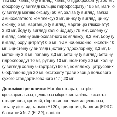
133 мкг, кальцію (у вигляді кальцію гідрофосфату) 200 мг,
фосфору (у вигляді кальцію гідрофосфату) 155 мг, магнію
(у вигляді магнію оксиду) 50 мг, заліза (у вигляді заліза
амінохелатного комплексу) 2 мг, цинку (у вигляді цинку
оксиду) 5 мг, марганцю (у вигляді марганцю глюконату)
3,33 мг, йоду (у вигляді калію йодиду) 75 мкг, селену (у
вигляді селену амінохелатного комплексу) 8,3 мкг, бору (у
вигляді бору цитрату) 0,5 мг, п-амінобензойної кислоти 10
мг, L-цистеїну (у вигляді цистеїну гідрохлориду) 3,3 мг, L-
метіоніну 3,3 мг, папаїну 3,3 мг, бетаїну (у вигляді бетаїну
гідрохлориду) 10 мг, рутину 10 мг, інозитолу 20 мг, холіну
(у вигляді холіну бітартрату) 50 мг, комплексу цитрусових
біофлавоноїдів 20 мг, екстракту трави хвоща польового
сухого стандартизованого (4:1) 20 мг
Допоміжні речовини:
Магнiю стеарат, натрiю
кроскармельоза, целюлоза мiкрокристалiчна, кислота
стеаринова, кремній, гiдроксипропілметилцелюлоза,
титану діоксид, кармін (Е120), триацетин, барвник (FD&C
блакитний № 2 (Е132), ванілін