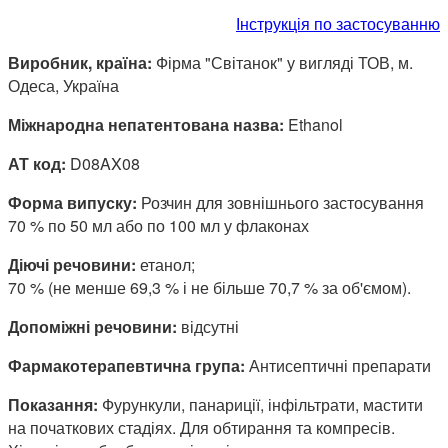
Інструкція по застосуванню
Виробник, країна:
Фірма "Світанок" у вигляді ТОВ, м.
Одеса, Україна
Міжнародна непатентована назва:
Ethanol
АТ код:
D08AX08
Форма випуску:
Розчин для зовнішнього застосування
70 % по 50 мл або по 100 мл у флаконах
Діючі речовини:
етанол;
70 % (не менше 69,3 % і не більше 70,7 % за об'ємом).
Допоміжні речовини:
відсутні
Фармакотерапевтична група:
Антисептичні препарати
Показання:
Фурункули, панариції, інфільтрати, мастити
на початкових стадіях. Для обтирання та компресів.