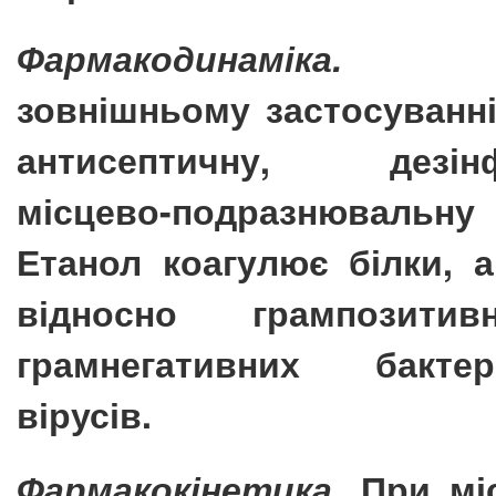
Фармакодинаміка
.
П
зовнішньому застосуванн
антисептичну, дезінф
місцево-подразнюваль
Етанол коагулює білки, 
відносно грампозити
грамнегативних бакте
вірусів.
Фармакокінетика.
При мі