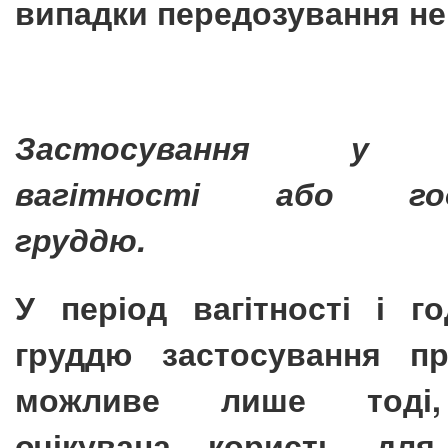
випадки передозування не
Застосування у п
вагітності або год
груддю.
У період вагітності і г
груддю застосування пр
можливе лише тоді
очікувана користь для