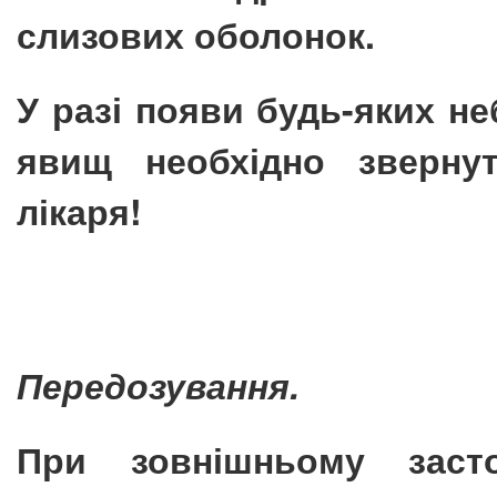
слизових оболонок.
У разі появи будь-яких н
явищ необхідно зверну
лікаря!
Передозування.
При зовнішньому засто