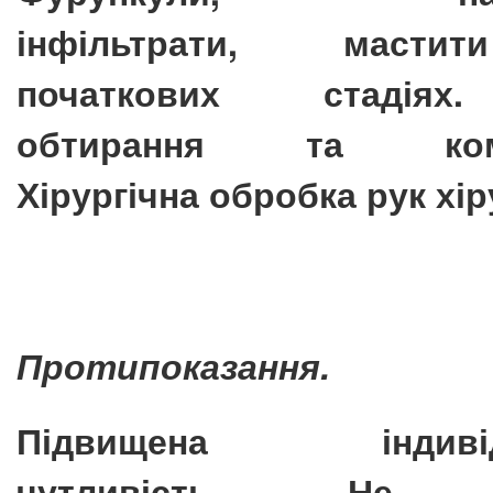
інфільтрати, маст
початкових стадія
обтирання та комп
Хірургічна обробка рук хір
Протипоказання.
Підвищена індивід
чутливість. Не 