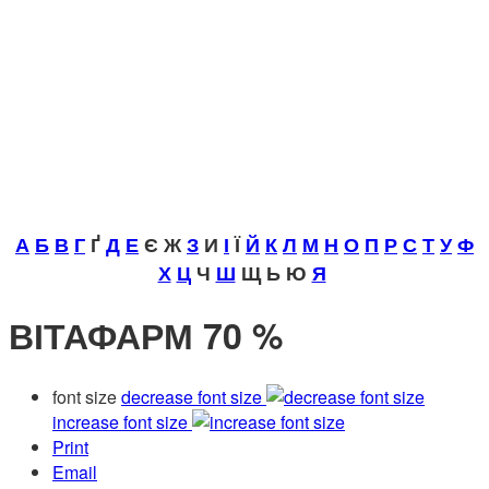
А
Б
В
Г
Ґ
Д
Е
Є Ж
З
И
І
Ї
Й
К
Л
М
Н
О
П
Р
С
Т
У
Ф
Х
Ц
Ч
Ш
Щ Ь Ю
Я
ВІТАФАРМ 70 %
font size
decrease font size
increase font size
Print
Email