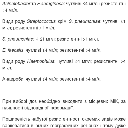
Acinetobacter
та
P
.
aeruginosa
:
чутливі ≤4 мг/л і резистентні
>4 мг/л.
Види роду
Streptococcus
крім
S
.
pneumoniae
: чутливі ≤1
мг/л; резистентні >1 мг/л.
S
.
pneumoniae
: Ч ≤1 мг/л; резистентні >1 мг/л.
E
.
faecalis
: чутливі ≤4 мг/л; резистентні >4 мг/л.
Види роду
Haemophilus
: чутливі ≤4 мг/л; резистентні >4
мг/л.
Анаероби: чутливі ≤4 мг/л; резистентні >4 мг/л.
При виборі доз необхідно виходити з місцевих МІК, за
наявності відповідної інформації.
Поширеність набутої резистентності окремих видів може
варіюватися в різних географічних регіонах і тому дуже