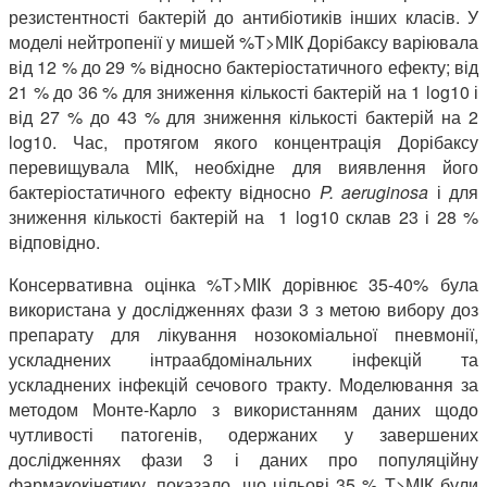
резистентності бактерій до антибіотиків інших класів. У
моделі нейтропенії у мишей %Т>МІК Дорібаксу варіювала
від 12 % до 29 % відносно бактеріостатичного ефекту; від
21 % до 36 % для зниження кількості бактерій на 1 log10 і
від 27 % до 43 % для зниження кількості бактерій на 2
log10. Час, протягом якого концентрація Дорібаксу
перевищувала МІК, необхідне для виявлення його
бактеріостатичного ефекту відносно
P
.
aeruginosa
і для
зниження кількості бактерій на 1 log10 склав 23 і 28 %
відповідно.
Консервативна оцінка %Т>МІК дорівнює 35-40% була
використана у дослідженнях фази 3 з метою вибору доз
препарату для лікування нозокоміальної пневмонії,
ускладнених інтраабдомінальних інфекцій та
ускладнених інфекцій сечового тракту. Моделювання за
методом Монте-Карло з використанням даних щодо
чутливості патогенів, одержаних у завершених
дослідженнях фази 3 і даних про популяційну
фармакокінетику, показало, що цільові 35 % Т>МІК були