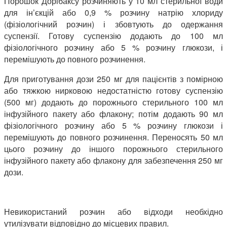
Порошок Дорібаксу розчиняють у 10 мл стерильної води
для ін’єкцій або 0,9 % розчину натрію хлориду
(фізіологічний розчин) і збовтують до одержання
суспензії. Готову суспензію додають до 100 мл
фізіологічного розчину або 5 % розчину глюкози, і
перемішують до повного розчинення.
Для приготування дози 250 мг для пацієнтів з помірною
або тяжкою нирковою недостатністю готову суспензію
(500 мг) додають до порожнього стерильного 100 мл
інфузійного пакету або флакону; потім додають 90 мл
фізіологічного розчину або 5 % розчину глюкози і
перемішують до повного розчинення. Переносять 50 мл
цього розчину до іншого порожнього стерильного
інфузійного пакету або флакону для забезпечення 250 мг
дози.
Невикористаний розчин або відходи необхідно
утилізувати відповідно до місцевих правил.