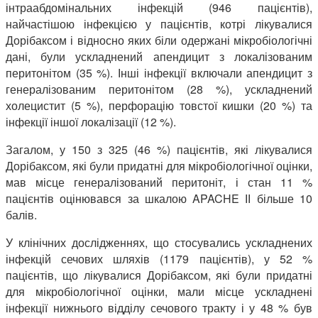
інтраабдомінальних інфекцій (946 пацієнтів),
найчастішою інфекцією у пацієнтів, котрі лікувалися
Дорібаксом і відносно яких біли одержані мікробіологічні
дані, були ускладнений апендицит з локалізованим
перитонітом (35 %). Інші інфекції включали апендицит з
генералізованим перитонітом (28 %), ускладнений
холецистит (5 %), перфорацію товстої кишки (20 %) та
інфекції іншої локалізації (12 %).
Загалом, у 150 з 325 (46 %) пацієнтів, які лікувалися
Дорібаксом, які були придатні для мікробіологічної оцінки,
мав місце генералізований перитоніт, і стан 11 %
пацієнтів оцінювався за шкалою APACHE ІІ більше 10
балів.
У клінічних дослідженнях, що стосувались ускладнених
інфекцій сечових шляхів (1179 пацієнтів), у 52 %
пацієнтів, що лікувалися Дорібаксом, які були придатні
для мікробіологічної оцінки, мали місце ускладнені
інфекції нижнього відділу сечового тракту і у 48 % був