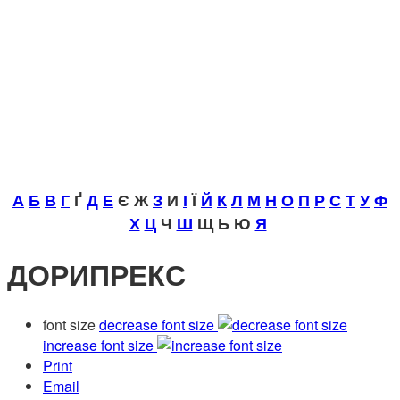
А
Б
В
Г
Ґ
Д
Е
Є Ж
З
И
І
Ї
Й
К
Л
М
Н
О
П
Р
С
Т
У
Ф
Х
Ц
Ч
Ш
Щ Ь Ю
Я
ДОРИПРЕКС
font size
decrease font size
increase font size
Print
Email