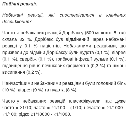
Побічні реакції.
Небажані реакції, які спостерігалися в клінічних
дослідженнях
Частота небажаних реакцій Дорібаксу (500 мг кожні 8 год)
склала 32 %. Дорібакс був відмінений через небажані
реакції у 0,1 % пацієнтів. Небажаними реакціями, що
призвели до відміни Дорібаксу були нудота (0,1 %), діарея
(0,1 %), свербіж (0,1 %), грибкові інфекції вульви (0,1 %),
підвищення рівня печінкових ферментів (0,2 %) та шкірні
висипання (0,2 %).
Найчастішими небажаними реакціями були головний біль
(10 %), діарея (9 %) та нудота (8 %).
Частоту небажаних реакцій класифікували так: дуже
часто = ≥1/10; часто = ≥1/100 - <1/10; нечасто = ≥1/1000 -
<1/100; рідко ≥1/10000 - <1/1000.