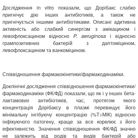
Дослідження in vitro показали, що Дорібакс слабко
пригнічує дію інших антибіотиків, а також не
пригнічується іншими антибіотиками. Описані адитивна
активність або слабкий синергізм з амікацином і
левофлоксацином відносно
P
.
aeruginosa
і відносно
грампозитивних бактерій з даптоміцином,
левофлоксацином та ванкоміцином.
Співвідношення фармакокінетики/фармакодинаміки.
Доклінічні дослідження співвідношення фармакокінетики/
фармакодинаміки (ФК/ФД) показали, що як і у інших бета-
лактамових антибіотиків, час, протягом якого
концентрація Дорібаксу в плазмі перевищує його
мінімальну інгібуючу концентрацію (%Т>МІК) відносно
інфікуючого патогену, краще за все корелює з його
ефективністю. Значення співвідношення ФК/ФД значно
не залежить від родів та видів бактерій або