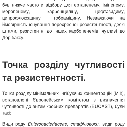
був нижче частоти відбору для ертапенему, іміпенему,
меропенему, карбеніциліну, цефтазидиму,
ципрофлоксацину і тобраміцину. Незважаючи на
ймовірність існування перехресної резистентності, деякі
штами, резистентні до інших карбопенемів, чутливі до
Дорібаксу.
Точка розділу чутливості
та резистентності.
Точки розділу мінімальних інгібуючих концентрацій (МІК),
встановлені Європейським комітетом з визначення
чутливості до антимікробних препаратів (EUCAST), були
такі:
Види роду
Enterobacteriaceae
, стафілококи,
види роду