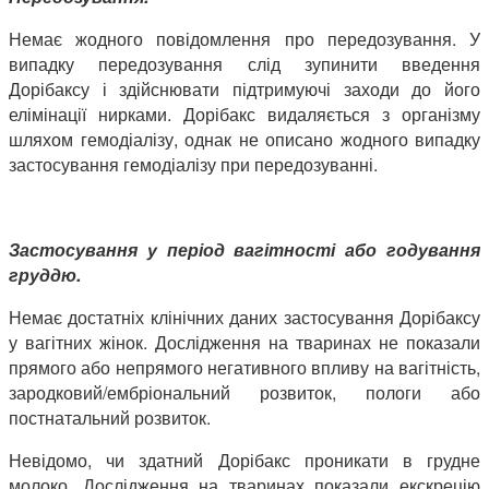
Немає жодного повідомлення про передозування. У
випадку передозування слід зупинити введення
Дорібаксу і здійснювати підтримуючі заходи до його
елімінації нирками. Дорібакс видаляється з організму
шляхом гемодіалізу, однак не описано жодного випадку
застосування гемодіалізу при передозуванні.
Застосування у період вагітності або годування
груддю.
Немає достатніх клінічних даних застосування Дорібаксу
у вагітних жінок. Дослідження на тваринах не показали
прямого або непрямого негативного впливу на вагітність,
зародковий/ембріональний розвиток, пологи або
постнатальний розвиток.
Невідомо, чи здатний Дорібакс проникати в грудне
молоко. Дослідження на тваринах показали екскрецію