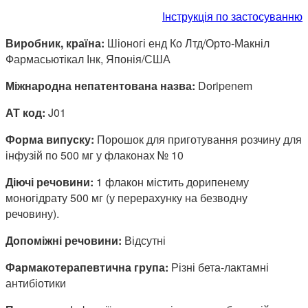
Інструкція по застосуванню
Виробник, країна:
Шіоногі енд Ко Лтд/Орто-Макніл
Фармасьютікал Інк, Японія/США
Міжнародна непатентована назва:
Doripenem
АТ код:
J01
Форма випуску:
Порошок для приготування розчину для
інфузій по 500 мг у флаконах № 10
Діючі речовини:
1 флакон містить дорипенему
моногідрату 500 мг (у перерахунку на безводну
речовину).
Допоміжні речовини:
Відсутні
Фармакотерапевтична група:
Різні бета-лактамні
антибіотики