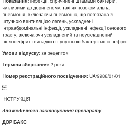
Показання:
Інфекції, спричинені штамами бактерій,
чутливими до дорипенему, такі як нозокоміальна
пневмонія, включаючи пневмонію, що пов’язана зі
штучною вентиляцією легень, ускладнені
інтраабдомінальні інфекції, ускладнені інфекції сечового
тракту, включаючи ускладнений та неускладнений
пієлонефрит і випадки із супутньою бактеріємією.нефрит.
Умови відпуску:
за рецептом
Терміни зберігання:
2 роки
Номер реєстраційного посвідчення:
UA/9988/01/01

ІНСТРУКЦІЯ
для медичного застосування препарату
ДОРІБАКС