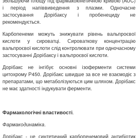
збільшуючи площу під фармакокінетичною кривою (AUC)
і період напіввиведення з плазми. Одночасне
застосування Дорібаксу і пробенециду не
рекомендується.
Карбопенеми можуть знижувати рівень вальпроєвої
кислоти у сироватці. Сироваткову концентрацію
вальпроєвої кислоти слід контролювати при одночасному
застосуванні Дорібаксу і вальпроєвої кислоти.
Дорібакс не інгібує основні ізоферменти системи
цитохрому Р450. Дорібакс швидше за все не взаємодіє з
препаратами, що метаболізуються цим шляхом. Дорібакс
не має здатності індукувати ферменти.
Фармакологічні властивості
.
Фармакодинаміка
.
Дорібакс - це синтетичний карбопенемовий антибіотик