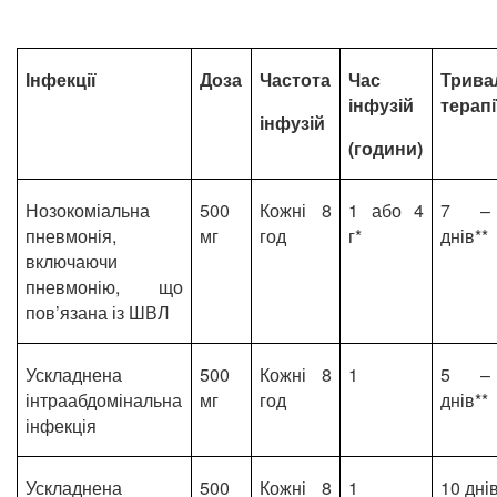
Інфекції
Доза
Частота
Час
Трива
інфузій
терапі
інфузій
(години)
Нозокоміальна
500
Кожні 8
1 або 4
7 –
пневмонія,
мг
год
г*
днів**
включаючи
пневмонію, що
пов’язана із ШВЛ
Ускладнена
500
Кожні 8
1
5 –
інтраабдомінальна
мг
год
днів**
інфекція
Ускладнена
500
Кожні 8
1
10 днів