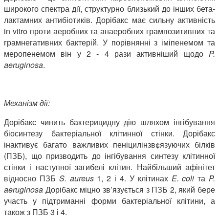
широкого спектра дії, структурно близький до інших бета-
лактамних антибіотиків. Дорібакс має сильну активність
in vitro проти аеробних та анаеробних грампозитивних та
грамнегативних бактерій. У порівнянні з іміпенемом та
меропенемом він у 2 - 4 рази активніший щодо
P
.
aeruginosa
.
Механізм дії:
Дорібакс чинить бактерицидну дію шляхом інгібування
біосинтезу бактеріальної клітинної стінки. Дорібакс
інактивує багато важливих пеніцилінзв¢язуючих білків
(ПЗБ), що призводить до інгібування синтезу клітинної
стінки і наступної загибелі клітин. Найбільший афінітет
відносно ПЗБ
S
.
aureus
1, 2 і 4. У клітинах
E
.
coli
та
P
.
aeruginosa
Дорібакс міцно зв’язується з ПЗБ 2, який бере
участь у підтриманні форми бактеріальної клітини, а
також з ПЗБ 3 і 4.