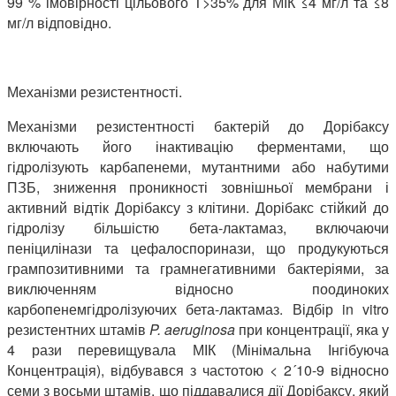
99 % імовірності цільового Т>35% для МІК ≤4 мг/л та ≤8
мг/л відповідно.
Механізми резистентності.
Механізми резистентності бактерій до Дорібаксу
включають його інактивацію ферментами, що
гідролізують карбапенеми, мутантними або набутими
ПЗБ, зниження проникності зовнішньої мембрани і
активний відтік Дорібаксу з клітини. Дорібакс стійкий до
гідролізу більшістю бета-лактамаз, включаючи
пеніцилінази та цефалоспоринази, що продукуються
грампозитивними та грамнегативними бактеріями, за
виключенням відносно поодиноких
карбопенемгідролізуючих бета-лактамаз. Відбір in vitro
резистентних штамів
P
.
aeruginosa
при концентрації, яка у
4 рази перевищувала МІК (Мінімальна Інгібуюча
Концентрація), відбувався з частотою < 2´10-9 відносно
семи з восьми штамів, що піддавалися дії Дорібаксу, який