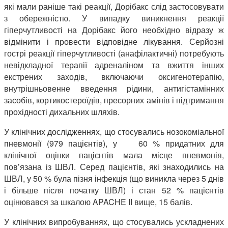
які мали раніше такі реакції, Дорібакс слід застосовувати
з обережністю. У випадку виникнення реакції
гіперчутливості на Дорібакс його необхідно відразу ж
відмінити і провести відповідне лікування. Серйозні
гострі реакції гіперчутливості (анафілактичні) потребують
невідкладної терапії адреналіном та вжиття інших
екстрених заходів, включаючи оксигенотерапію,
внутрішньовенне введення рідини, антигістамінних
засобів, кортикостероїдів, пресорних амінів і підтримання
прохідності дихальних шляхів.
У клінічних дослідженнях, що стосувались нозокоміальної
пневмонії (979 пацієнтів), у 60 % придатних для
клінічної оцінки пацієнтів мала місце пневмонія,
пов’язана із ШВЛ. Серед пацієнтів, які знаходились на
ШВЛ, у 50 % була пізня інфекція (що виникла через 5 днів
і більше після початку ШВЛ) і стан 52 % пацієнтів
оцінювався за шкалою APACHE ІІ вище, 15 балів.
У клінічних випробуваннях, що стосувались ускладнених