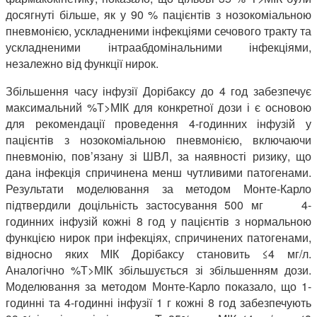
досягнуті більше, як у 90 % пацієнтів з нозокоміальною
пневмонією, ускладненими інфекціями сечового тракту та
ускладненими інтраабдомінальними інфекціями,
незалежно від функції нирок.
Збільшення часу інфузії Дорібаксу до 4 год забезпечує
максимальний %Т>МІК для конкретної дози і є основою
для рекомендації проведення 4-годинних інфузій у
пацієнтів з нозокоміальною пневмонією, включаючи
пневмонію, пов’язану зі ШВЛ, за наявності ризику, що
дана інфекція спричинена менш чутливими патогенами.
Результати моделювання за методом Монте-Карло
підтвердили доцільність застосування 500 мг 4-
годинних інфузій кожні 8 год у пацієнтів з нормальною
функцією нирок при інфекціях, спричинених патогенами,
відносно яких МІК Дорібаксу становить ≤4 мг/л.
Аналогічно %Т>МІК збільшується зі збільшенням дози.
Моделювання за методом Монте-Карло показало, що 1-
годинні та 4-годинні інфузії 1 г кожні 8 год забезпечують