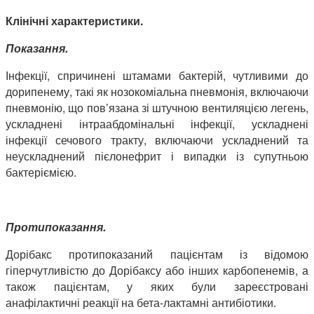
Клінічні характеристики.
Показання.
Інфекції, спричинені штамами бактерій, чутливими до
дорипенему, такі як нозокоміальна пневмонія, включаючи
пневмонію, що пов’язана зі штучною вентиляцією легень,
ускладнені інтраабдомінальні інфекції, ускладнені
інфекції сечового тракту, включаючи ускладнений та
неускладнений пієлонефрит і випадки із супутньою
бактеріємією.
Протипоказання.
Дорібакс протипоказаний пацієнтам із відомою
гіперчутливістю до Дорібаксу або інших карбопенемів, а
також пацієнтам, у яких були зареєстровані
анафілактичні реакції на бета-лактамні антибіотики.