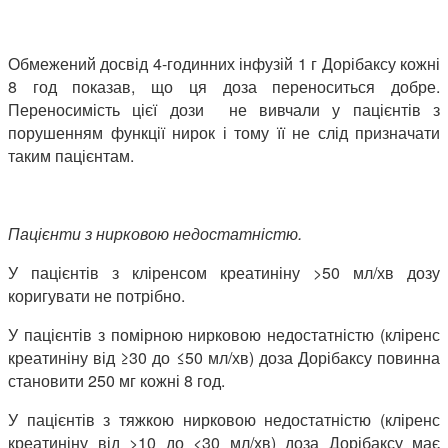
Обмежений досвід 4-годинних інфузій 1 г Дорібаксу кожні
8 год показав, що ця доза переноситься добре.
Переносимість цієї дози не вивчали у пацієнтів з
порушенням функції нирок і тому її не слід призначати
таким пацієнтам.
Пацієнти з нирковою недостатністю.
У пацієнтів з кліренсом креатиніну >50 мл/хв дозу
коригувати не потрібно.
У пацієнтів з помірною нирковою недостатністю (кліренс
креатиніну від ≥30 до ≤50 мл/хв) доза Дорібаксу повинна
становити 250 мг кожні 8 год.
У пацієнтів з тяжкою нирковою недостатністю (кліренс
креатиніну від >10 до <30 мл/хв) доза Дорібаксу має