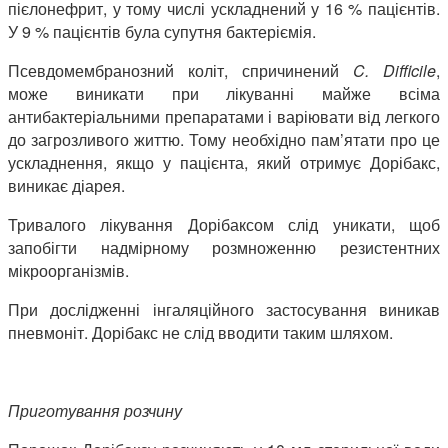
пієлонефрит, у тому числі ускладнений у 16 % пацієнтів.
У 9 % пацієнтів була супутня бактеріємія.
Псевдомембранозний коліт, спричинений
C
.
Difficile
,
може виникати при лікуванні майже всіма
антибактеріальними препаратами і варіювати від легкого
до загрозливого життю. Тому необхідно пам’ятати про це
ускладнення, якщо у пацієнта, який отримує Дорібакс,
виникає діарея.
Тривалого лікування Дорібаксом слід уникати, щоб
запобігти надмірному розмноженню резистентних
мікроорганізмів.
При дослідженні інгаляційного застосування виникав
пневмоніт. Дорібакс не слід вводити таким шляхом.
Приготування розчину