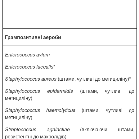
Грампозитивні аероби
Enterococcus
avium
Enterococcus
faecalis
*
Staphylococcus
aureus
(штами, чутливі до метициліну)*
Staphylococcus
epidermidis
(штами, чутливі до
метициліну)
Staphylococcus
haemolyticus
(штами, чутливі до
метициліну)
Streptococcus
agalactiae
(включаючи штами,
резистентні до макролідів)