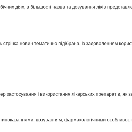
ічних діях, в більшості назва та дозування ліків представлені
ь стрічка новин тематично підібрана. Із задоволенням кори
ер застосування і використання лікарських препаратів, як з
ротипоказаннями, дозуванням, фармакологічними особливост