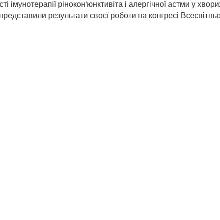
і імунотерапії рінокон'юнктивіта і алергічної астми у хворих
представили результати своєї роботи на конгресі Всесвітньої