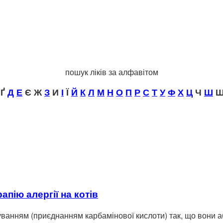
пошук ліків за алфавітом
Ґ
Д
Е
Є Ж
З
И
І
Ї
Й
К
Л
М
Н
О
П
Р
С
Т
У
Ф
Х
Ц
Ч
Ш
Щ
пію алергії на котів
ванням (приєднанням карбамінової кислоти) так, що вони а