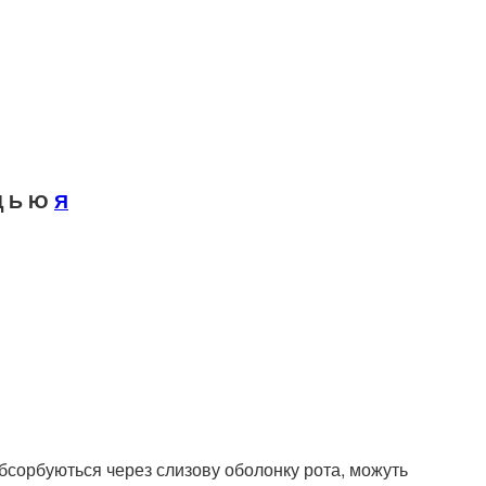
 Ь Ю
Я
бсорбуються через слизову оболонку рота, можуть