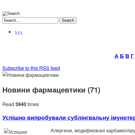
Search
>>>
А
Б
В
Г
Subscribe to this RSS feed
Новини фармацевтики (71)
Read
3940
times
Успішно випробували сублінгвальну імунотера
Алергени, модифіковані карбамоіліру