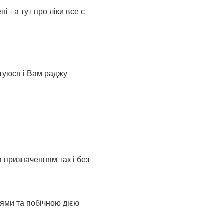
 - а тут про ліки все є
стуюся і Вам раджу
а призначенням так і без
ями та побічною дією