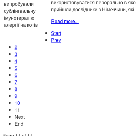
використовуватися перорально в якост
прийшли дослідники з Німеччини, які 
Read more...
Start
Prev
2
3
4
5
6
7
8
9
10
11
Next
End
Page 11 of 11