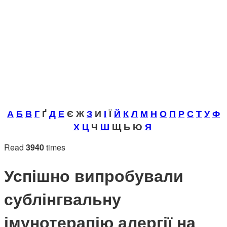
А
Б
В
Г
Ґ
Д
Е
Є Ж
З
И
І
Ї
Й
К
Л
М
Н
О
П
Р
С
Т
У
Ф
Х
Ц
Ч
Ш
Щ Ь Ю
Я
Read
3940
times
Успішно випробували
сублінгвальну
імунотерапію алергії на