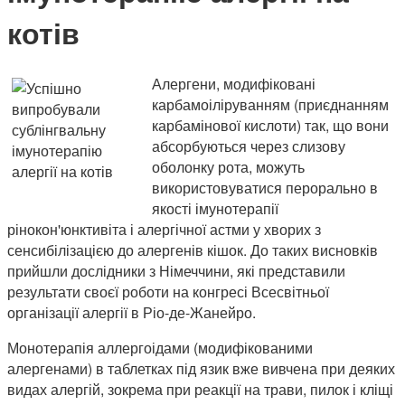
котів
Алергени, модифіковані
карбамоіліруванням (приєднанням
карбамінової кислоти) так, що вони
абсорбуються через слизову
оболонку рота, можуть
використовуватися перорально в
якості імунотерапії
рінокон'юнктивіта і алергічної астми у хворих з
сенсибілізацією до алергенів кішок. До таких висновків
прийшли дослідники з Німеччини, які представили
результати своєї роботи на конгресі Всесвітньої
організації алергії в Ріо-де-Жанейро.
Монотерапія аллергоідами (модифікованими
алергенами) в таблетках під язик вже вивчена при деяких
видах алергій, зокрема при реакції на трави, пилок і кліщі