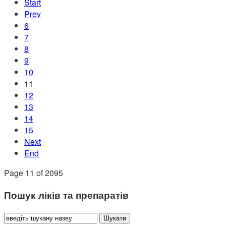
Start
Prev
6
7
8
9
10
11
12
13
14
15
Next
End
Page 11 of 2095
Пошук ліків та препаратів