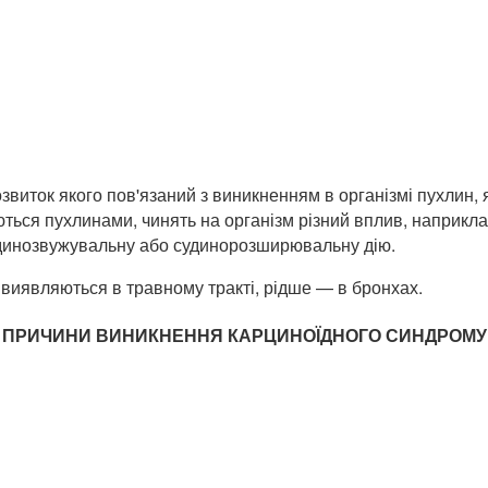
иток якого пов'язаний з виникненням в організмі пухлин, я
ються пухлинами, чинять на організм різний вплив, наприкл
судинозвужувальну або судинорозширювальну дію.
 виявляються в травному тракті, рідше — в бронхах.
ПРИЧИНИ ВИНИКНЕННЯ КАРЦИНОЇДНОГО СИНДРОМУ