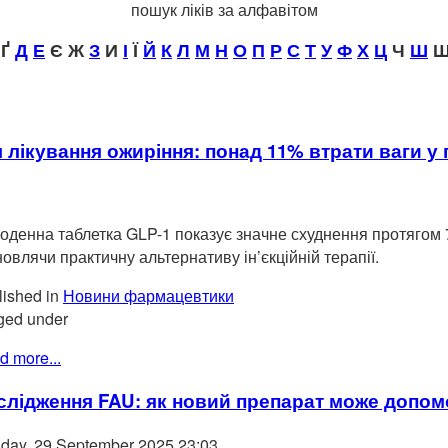
пошук ліків за алфавітом
Ґ
Д
Е
Є Ж
З
И
І
Ї
Й
К
Л
М
Н
О
П
Р
С
Т
У
Ф
Х
Ц
Ч
Ш
Щ
ля лікування ожиріння: понад 11% втрати ваги 
оденна таблетка GLP-1 показує значне схуднення протягом 
новлячи практичну альтернативу ін’єкційній терапії.
ished in
Новини фармацевтики
ged under
d more...
слідження FAU: як новий препарат може допомог
day, 29 September 2025 23:03