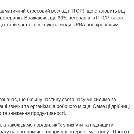
авматичний стресовий розлад (ПТСР), що становить від
 ветеранів. Вражаюче, що 63% ветеранів із ПТСР також
і стани часто співіснують: люди з РВА або хронічним
означає, що більшу частину свого часу ми сидимо за
ші звички та організація робочого місця. Саме ці дрібниці
ю та зниження продуктивності.
, а також дамо поради, як їх уникнути та підвищити
вагу на ергономічні товари від інтернет-магазину «Просо і