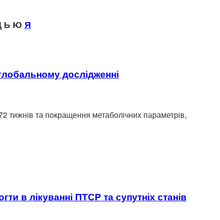
 Ь Ю
Я
у глобальному дослідженні
72 тижнів та покращення метаболічних параметрів,
ти в лікуванні ПТСР та супутніх станів