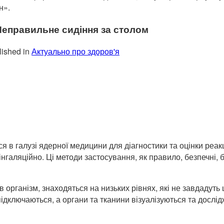
н».
 Неправильне сидіння за столом
ished in
Актуально про здоров'я
я в галузі ядерної медицини для діагностики та оцінки реакц
галяційно. Ці методи застосування, як правило, безпечні, 
в організм, знаходяться на низьких рівнях, які не завдадуть 
підключаються, а органи та тканини візуалізуються та дослі