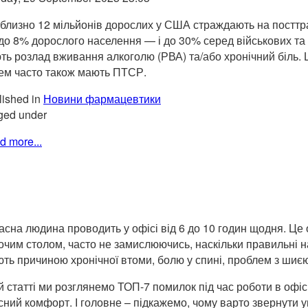
близно 12 мільйонів дорослих у США страждають на посттр
до 8% дорослого населення — і до 30% серед військових та
ть розлад вживання алкоголю (РВА) та/або хронічний біль. Ц
ем часто також мають ПТСР.
ished in
Новини фармацевтики
ged under
d more...
асна людина проводить у офісі від 6 до 10 годин щодня. Це 
очим столом, часто не замислюючись, наскільки правильні на
ють причиною хронічної втоми, болю у спині, проблем з шиє
ій статті ми розглянемо ТОП-7 помилок під час роботи в офісі
сний комфорт. І головне – підкажемо, чому варто звернути у