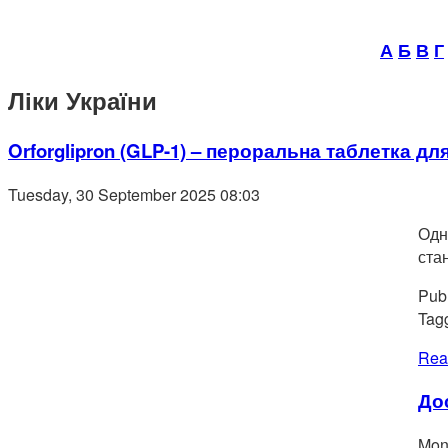
А
Б
В
Г
Ліки України
Orforglipron (GLP-1) – пероральна таблетка д
Tuesday, 30 September 2025 08:03
Одн
ста
Publ
Tag
Rea
До
Mon