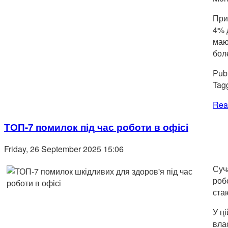
При
4% 
маю
бол
Publ
Tag
Rea
ТОП-7 помилок під час роботи в офісі
Friday, 26 September 2025 15:06
Суч
роб
ста
У ц
вла