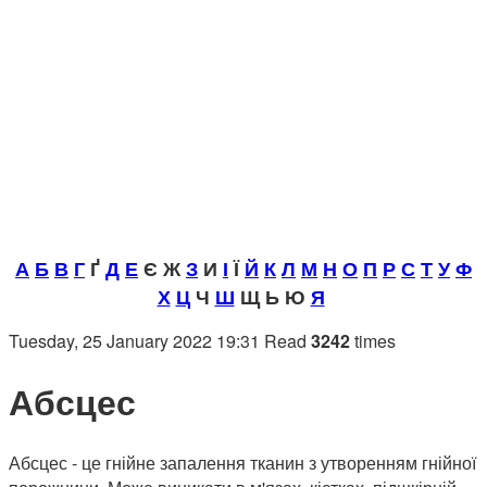
А
Б
В
Г
Ґ
Д
Е
Є Ж
З
И
І
Ї
Й
К
Л
М
Н
О
П
Р
С
Т
У
Ф
Х
Ц
Ч
Ш
Щ Ь Ю
Я
Tuesday, 25 January 2022 19:31
Read
3242
times
Абсцес
Абсцес - це гнійне запалення тканин з утворенням гнійної