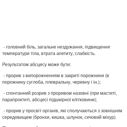
- головний біль, загальне нездужання, підвищення
температури тіла, втрата апетиту, слабкість.
Результатом абсцесу може бути:
- прорив з випорожненням в закриті порожнини (в
порожнину суглоба, плевральну, черевну і ін.);
- спонтанний розрив з проривом назовні (при маститі,
парапроктиті, абсцесі підшкірної клітковини);
- прорив у просвіт органів, які сполучаються з зовнішнім
середовищем (бронхи, кишка, шлунок, сечовий міхур).