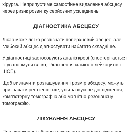
хірурга. Неприпустиме самостійне видалення абсцесу
через ризик розвитку серйозних ускладнень.
ДІАГНОСТИКА АБСЦЕСУ
Лікар може легко розпізнати поверхневий абсцес, але
глибокий абсцес діагностувати набагато складніше.
У діагностиці застосовують аналіз крові (спостерігається
зсув формули вліво, збільшення кількості лейкоцитів і
ШОЕ).
Щоб визначити розташування і розмір абсцесу, можуть
призначати рентгенівське, ультразвукове дослідження,
комп'ютерну томографію або магнітно-резонансну
томографію.
ЛІКУВАННЯ
АБСЦЕСУ
При виникненні абсцесу показано хірургічне лікування,