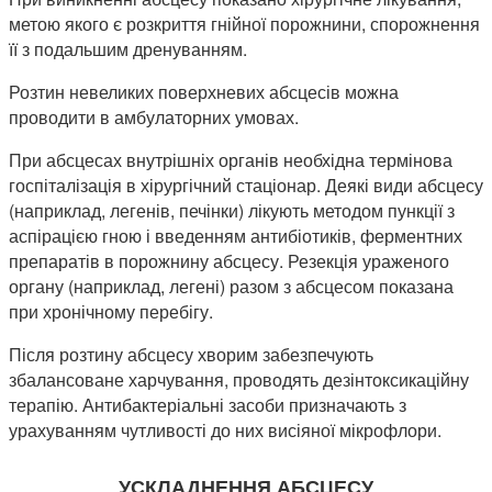
метою якого є розкриття гнійної порожнини, спорожнення
її з подальшим дренуванням.
Розтин невеликих поверхневих абсцесів можна
проводити в амбулаторних умовах.
При абсцесах внутрішніх органів необхідна термінова
госпіталізація в хірургічний стаціонар. Деякі види абсцесу
(наприклад, легенів, печінки) лікують методом пункції з
аспірацією гною і введенням антибіотиків, ферментних
препаратів в порожнину абсцесу. Резекція ураженого
органу (наприклад, легені) разом з абсцесом показана
при хронічному перебігу.
Після розтину абсцесу хворим забезпечують
збалансоване харчування, проводять дезінтоксикаційну
терапію. Антибактеріальні засоби призначають з
урахуванням чутливості до них висіяної мікрофлори.
УСКЛАДНЕННЯ АБСЦЕСУ