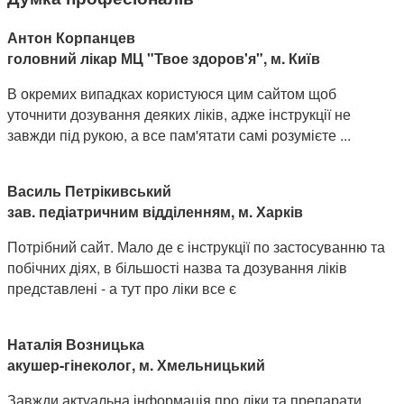
Антон Корпанцев
головний лікар МЦ "Твое здоров'я", м. Київ
В окремих випадках користуюся цим сайтом щоб
уточнити дозування деяких ліків, адже інструкції не
завжди під рукою, а все пам'ятати самі розумієте ...
Василь Петрікивський
зав. педіатричним відділенням, м. Харків
Потрібний сайт. Мало де є інструкції по застосуванню та
побічних діях, в більшості назва та дозування ліків
представлені - а тут про ліки все є
Наталія Возницька
акушер-гінеколог, м. Хмельницький
Завжди актуальна інформація про ліки та препарати,