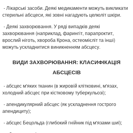
- Лікарські засоби. Деякі медикаменти можуть викликати
стерильні абсцеси, які зовні нагадують целюліт шкіри.
- Деякі захворювання. У ряді випадків деякі
захворювання (наприклад, фарингіт, парапроктит,
врослий ніготь, хвороба Крона, остеомієліт та інші)
можуть ускладнитися виникненням абсцесу.
ВИДИ ЗАХВОРЮВАННЯ: КЛАСИФІКАЦІЯ
АБСЦЕСІВ
- абсцес м'яких тканин (в жировій клітковині, м'язах,
холодний абсцес при кістковому туберкульозі);
- апендикулярний абсцес (як ускладнення гострого
апендициту);
- абсцес Бецольда (глибокий гнійник під м'язами шиї);