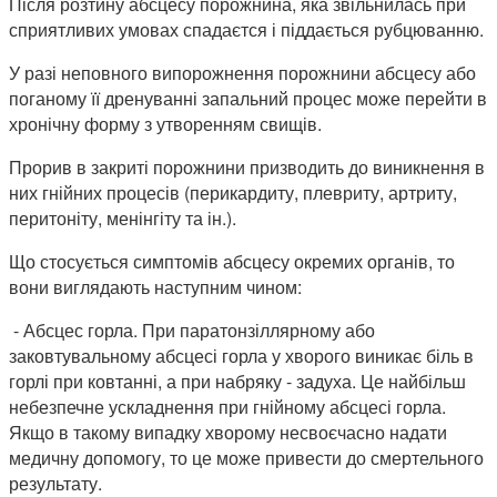
Після розтину абсцесу порожнина, яка звільнилась при
сприятливих умовах спадаєтся і піддається рубцюванню.
У разі неповного випорожнення порожнини абсцесу або
поганому її дренуванні запальний процес може перейти в
хронічну форму з утворенням свищів.
Прорив в закриті порожнини призводить до виникнення в
них гнійних процесів (перикардиту, плевриту, артриту,
перитоніту, менінгіту та ін.).
Що стосується симптомів абсцесу окремих органів, то
вони виглядають наступним чином:
- Абсцес горла. При паратонзіллярному або
заковтувальному абсцесі горла у хворого виникає біль в
горлі при ковтанні, а при набряку - задуха. Це найбільш
небезпечне ускладнення при гнійному абсцесі горла.
Якщо в такому випадку хворому несвоєчасно надати
медичну допомогу, то це може привести до смертельного
результату.