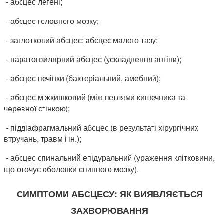
- абсцес легені;
- абсцес головного мозку;
- заглотковий абсцес; абсцес малого тазу;
- паратонзилярний абсцес (ускладнення ангіни);
- абсцес печінки (бактеріальний, амебний);
- абсцес міжкишковий (між петлями кишечника та
черевної стінкою);
- піддіафрагмальний абсцес (в результаті хірургічних
втручань, травм і ін.);
- абсцес спинальний епідуральний (ураження клітковини,
що оточує оболонки спинного мозку).
СИМПТОМИ АБСЦЕСУ: ЯК ВИЯВЛЯЄТЬСЯ
ЗАХВОРЮВАННЯ