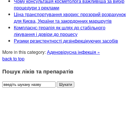
Чому консультація косметолога важливіша за вибір
процедури з реклами
Ціна транспортування хворих: прозорий розрахунок
для Києва, України та закордонних маршрутів
Комплаєнс-терапія як шлях до стабільного
лікування і довіри до процесу
Ризики резистентності дезінфекцікуючих засобів
More in this category:
Аденовірусна інфекція »
back to top
Пошук ліків та препаратів