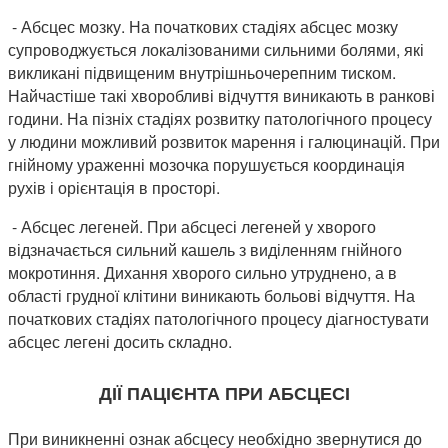
- Абсцес мозку. На початкових стадіях абсцес мозку
супроводжується локалізованими сильними болями, які
викликані підвищеним внутрішньочерепним тиском.
Найчастіше такі хворобливі відчуття виникають в ранкові
години. На пізніх стадіях розвитку патологічного процесу
у людини можливий розвиток марення і галюцинацій. При
гнійному ураженні мозочка порушується координація
рухів і орієнтація в просторі.
- Абсцес легеней. При абсцесі легеней у хворого
відзначається сильний кашель з виділенням гнійного
мокротиння. Дихання хворого сильно утруднено, а в
області грудної клітини виникають больові відчуття. На
початкових стадіях патологічного процесу діагностувати
абсцес легені досить складно.
ДІЇ ПАЦІЄНТА ПРИ АБСЦЕСІ
При виникненні ознак абсцесу необхідно звернутися до