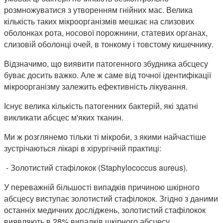
розмножуватися з утворенням гнійних мас. Велика
кількість таких мікроорганізмів мешкає на слизових
оболонках рота, носової порожнини, статевих органах,
слизовій оболонці очей, в тонкому і товстому кишечнику.
Відзначимо, що виявити патогенного збудника абсцесу
буває досить важко. Але ж саме від точної ідентифікації
мікроорганізму залежить ефективність лікування.
Існує велика кількість патогенних бактерій, які здатні
викликати абсцес м'яких тканин.
Ми ж розглянемо тільки ті мікроби, з якими найчастіше
зустрічаються лікарі в хірургічній практиці:
- Золотистий стафілокок (Staphylococcus aureus).
У переважній більшості випадків причиною шкірного
абсцесу виступає золотистий стафілокок. Згідно з даними
останніх медичних досліджень, золотистий стафілокок
виявляють в 28% випадків шкірного абсцесу.