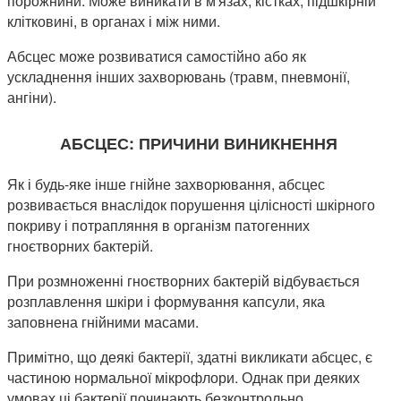
порожнини. Може виникати в м'язах, кістках, підшкірній
клітковині, в органах і між ними.
Абсцес може розвиватися самостійно або як
ускладнення інших захворювань (травм, пневмонії,
ангіни).
АБСЦЕС: ПРИЧИНИ ВИНИКНЕННЯ
Як і будь-яке інше гнійне захворювання, абсцес
розвивається внаслідок порушення цілісності шкірного
покриву і потрапляння в організм патогенних
гноєтворних бактерій.
При розмноженні гноєтворних бактерій відбувається
розплавлення шкіри і формування капсули, яка
заповнена гнійними масами.
Примітно, що деякі бактерії, здатні викликати абсцес, є
частиною нормальної мікрофлори. Однак при деяких
умовах ці бактерії починають безконтрольно