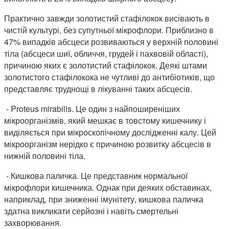
Практично завжди золотистий стафілокок висівають в
чистій культурі, без супутньої мікрофлори. Приблизно в
47% випадків абсцеси розвиваються у верхній половині
тіла (абсцеси шиї, обличчя, грудей і пахвовій області),
причиною яких є золотистий стафілокок. Деякі штами
золотистого стафілокока не чутливі до антибіотиків, що
представляє труднощі в лікуванні таких абсцесів.
- Proteus mirabilis. Це один з найпоширеніших
мікроорганізмів, який мешкає в товстому кишечнику і
виділяється при мікроскопічному дослідженні калу. Цей
мікроорганізм нерідко є причиною розвитку абсцесів в
нижній половині тіла.
- Кишкова паличка. Це представник нормальної
мікрофлори кишечника. Однак при деяких обставинах,
наприклад, при зниженні імунітету, кишкова паличка
здатна викликати серйозні і навіть смертельні
захворювання.