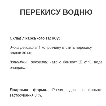
ПЕРЕКИСУ ВОДНЮ
Склад
лікарського засобу:
діюча
речовина:
1 мл розчину містить перекису
водню 30 мг;
допоміжн
і речовин
и:
натрію бензоат (Е 211), вода
очищена.
Лікарська форма.
Розчин для зовнішнього
застосування 3 %.