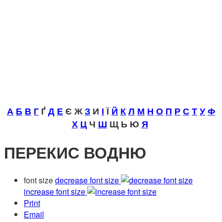
А
Б
В
Г
Ґ
Д
Е
Є Ж
З
И
І
Ї
Й
К
Л
М
Н
О
П
Р
С
Т
У
Ф
Х
Ц
Ч
Ш
Щ Ь Ю
Я
ПЕРЕКИС ВОДНЮ
font size
decrease font size
increase font size
Print
Email