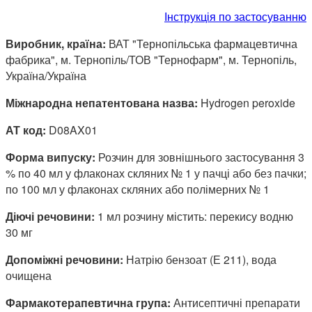
Інструкція по застосуванню
Виробник, країна:
ВАТ "Тернопільська фармацевтична
фабрика", м. Тернопіль/ТОВ "Тернофарм", м. Тернопіль,
Україна/Україна
Міжнародна непатентована назва:
Hydrogen peroxide
АТ код:
D08AX01
Форма випуску:
Розчин для зовнішнього застосування 3
% по 40 мл у флаконах скляних № 1 у пачці або без пачки;
по 100 мл у флаконах скляних або полімерних № 1
Діючі речовини:
1 мл розчину містить: перекису водню
30 мг
Допоміжні речовини:
Натрію бензоат (Е 211), вода
очищена
Фармакотерапевтична група:
Антисептичні препарати