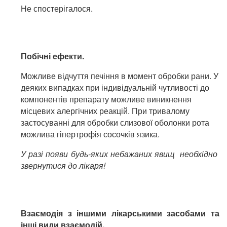
Не спостерігалося.
Побічні ефекти.
Можливе відчуття печіння в момент обробки рани. У
деяких випадках при індивідуальній чутливості до
компонентів препарату можливе виникнення
місцевих алергічних реакцій. При тривалому
застосуванні для обробки слизової оболонки рота
можлива гіпертрофія сосочків язика.
У разі появи будь-яких небажаних явищ необхідно
звернутися до лікар
я!
Взаємодія з іншими лікарськими засобами та
інші види вза
ємодій.