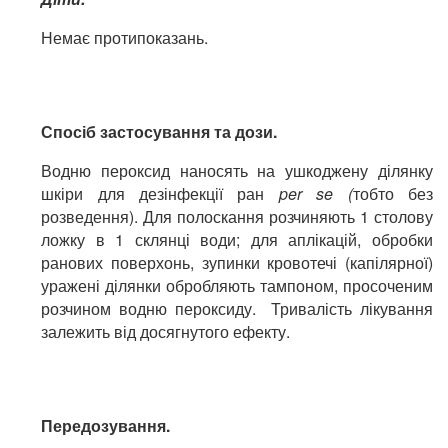
Немає протипоказань.
Спосіб застосування та дози.
Водню пероксид наносять на ушкоджену ділянку
шкіри для дезінфекції ран
per
se (
тобто без
розведення). Для полоскання розчиняють 1 столову
ложку в 1 склянці води; для аплікацій, обробки
ранових поверхонь, зупинки кровотечі (капілярної)
уражені ділянки обробляють тампоном, просоченим
розчином водню пероксиду. Тривалість лікування
залежить від досягнутого ефекту.
Передозування.