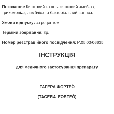
Показання:
Кишковий та позакишковий амебіаз,
трихомоніаз, лямбліоз та бактеріальний вагіноз.
Умови відпуску:
за рецептом
Терміни зберігання:
3р.
Номер реєстраційного посвідчення:
Р.05.03/06635
ІНСТРУКЦІЯ
для медичного застосування препарату
ТАГЕРА ФОРТЕ
Ò
(
TAGERA
FORTE
Ò)