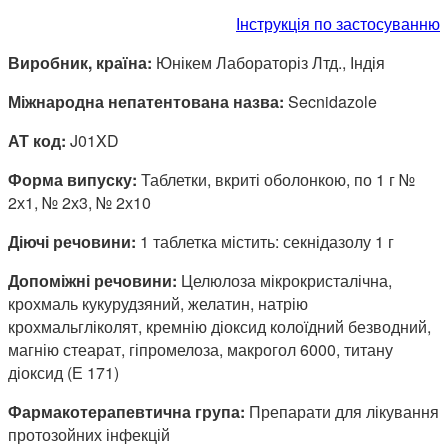
Інструкція по застосуванню
Виробник, країна:
Юнікем Лабораторіз Лтд., Індія
Міжнародна непатентована назва:
Secnidazole
АТ код:
J01XD
Форма випуску:
Таблетки, вкриті оболонкою, по 1 г №
2х1, № 2х3, № 2х10
Діючі речовини:
1 таблетка містить: секнідазолу 1 г
Допоміжні речовини:
Целюлоза мікрокристалічна,
крохмаль кукурудзяний, желатин, натрію
крохмальгліколят, кремнію діоксид колоїдний безводний,
магнію стеарат, гіпромелоза, макрогол 6000, титану
діоксид (Е 171)
Фармакотерапевтична група:
Препарати для лікування
протозойних інфекцій