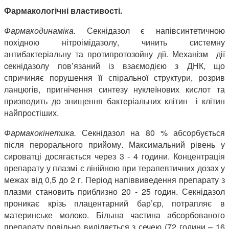
Фармакологічні властивості.
Фармакодинаміка
.
Секнідазол є напівсинтетичною
похідною нітроімідазолу, чинить системну
антибактеріальну та протипротозойну дії. Механізм дії
cекнідазолу пов’язаний із взаємодією з ДНК, що
спричиняє порушення її спіральної структури, розрив
ланцюгів, пригнічення синтезу нуклеїнових кислот та
призводить до знищення бактеріальних клітин і клітин
найпростіших.
Фармакокінетика.
Секнідазол на 80 % абсорбується
після перорального прийому. Максимальний рівень у
сироватці досягається через 3 - 4 години. Концентрація
препарату у плазмі є лінійною при терапевтичних дозах у
межах від 0,5 до 2 г. Період напіввиведення препарату з
плазми становить приблизно 20 - 25 годин. Секнідазол
проникає крізь плацентарний бар’єр, потрапляє в
материнське молоко. Більша частина абсорбованого
препарату повільно виділяється з сечею (72 години – 16