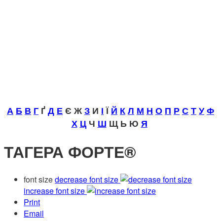
А
Б
В
Г
Ґ
Д
Е
Є Ж
З
И
І
Ї
Й
К
Л
М
Н
О
П
Р
С
Т
У
Ф
Х
Ц
Ч
Ш
Щ Ь Ю
Я
ТАГЕРА ФОРТЕ®
font size
decrease font size
increase font size
Print
Email