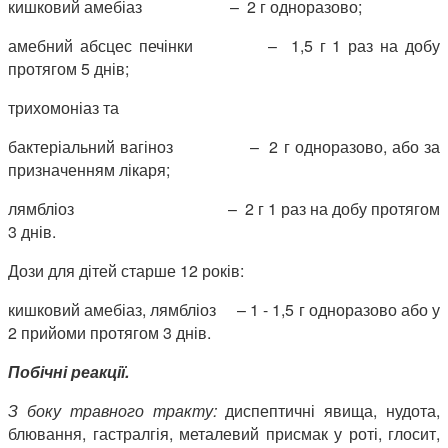
кишковий амебіаз – 2 г одноразово;
амебний абсцес печінки – 1,5 г 1 раз на добу
протягом 5 днів;
трихомоніаз та
бактеріальний вагіноз – 2 г одноразово, або за
призначенням лікаря;
лямбліоз – 2 г 1 раз на добу протягом
3 днів.
Дози для дітей старше 12 років:
кишковий амебіаз, лямбліоз – 1 - 1,5 г одноразово або у
2 прийоми протягом 3 днів.
Побічні реакції.
З боку травного тракту:
диспептичні явища, нудота,
блювання, гастралгія, металевий присмак у роті, глосит,