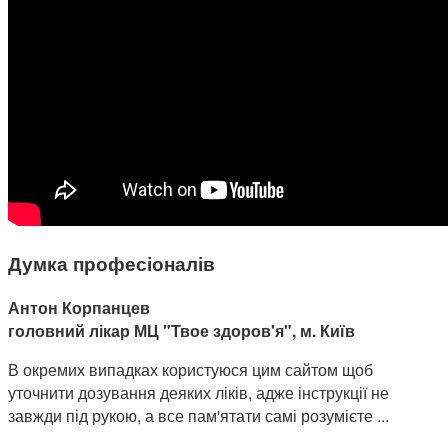
Думка професіоналів
Антон Корпанцев
головний лікар МЦ "Твое здоров'я", м. Київ
В окремих випадках користуюся цим сайтом щоб
уточнити дозування деяких ліків, адже інструкції не
завжди під рукою, а все пам'ятати самі розумієте ...