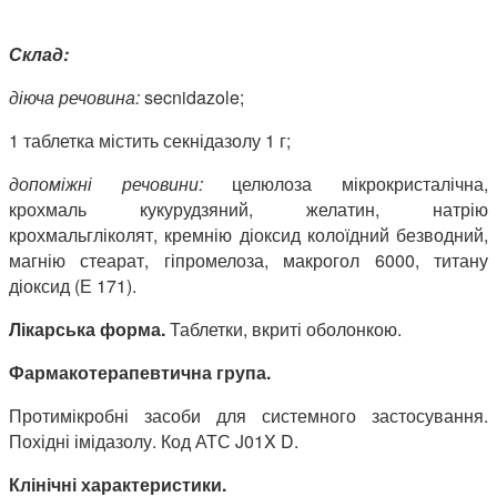
Склад:
діюча речовина:
secnidazole;
1 таблетка містить секнідазолу 1 г;
допоміжні речовини:
целюлоза мікрокристалічна,
крохмаль кукурудзяний, желатин, натрію
крохмальгліколят, кремнію діоксид колоїдний безводний,
магнію стеарат, гіпромелоза, макрогол 6000, титану
діоксид (Е 171).
Лікарська форма.
Таблетки, вкриті оболонкою.
Фармакотерапевтична
група.
Протимікробні засоби для системного застосування.
Похідні імідазолу. Код АТС J01X D.
Клінічні характеристики.