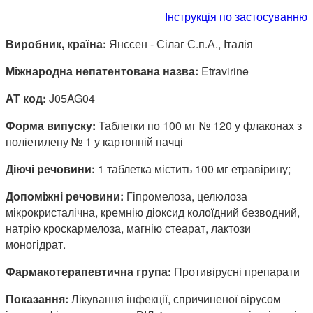
Інструкція по застосуванню
Виробник, країна:
Янссен - Сілаг С.п.А., Італія
Міжнародна непатентована назва:
Etravirine
АТ код:
J05AG04
Форма випуску:
Таблетки по 100 мг № 120 у флаконах з
поліетилену № 1 у картонній пачці
Діючі речовини:
1 таблетка містить 100 мг етравірину;
Допоміжні речовини:
Гіпромелоза, целюлоза
мікрокристалічна, кремнію діоксид колоїдний безводний,
натрію кроскармелоза, магнію стеарат, лактози
моногідрат.
Фармакотерапевтична група:
Противірусні препарати
Показання:
Лікування інфекції, спричиненої вірусом