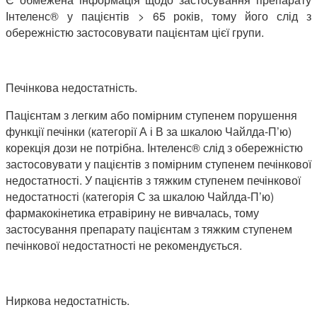
Інтеленс® у пацієнтів > 65 років, тому його слід з
обережністю застосовувати пацієнтам цієї групи.
Печінкова недостатність.
Пацієнтам з легким або помірним ступенем порушення
функції печінки (категорії А і В за шкалою Чайлда-П’ю)
корекція дози не потрібна. Інтеленс® слід з обережністю
застосовувати у пацієнтів з помірним ступенем печінкової
недостатності. У пацієнтів з тяжким ступенем печінкової
недостатності (категорія С за шкалою Чайлда-П’ю)
фармакокінетика етравірину не вивчалась, тому
застосування препарату пацієнтам з тяжким ступенем
печінкової недостатності не рекомендується.
Ниркова недостатність.