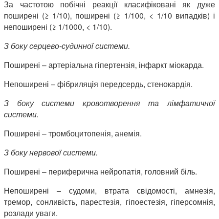
За частотою побічні реакції класифіковані як дуже
поширені (≥ 1/10), поширені (≥ 1/100, < 1/10 випадків) і
непоширені (≥ 1/1000, < 1/10).
З боку серцево-судинної системи.
Поширені – артеріальна гіпертензія, інфаркт міокарда.
Непоширені – фібриляція передсердь, стенокардія.
З боку системи кровотворення та лімфатичної
системи.
Поширені – тромбоцитопенія, анемія.
З боку нервової системи.
Поширені – периферична нейропатія, головний біль.
Непоширені – судоми, втрата свідомості, амнезія,
тремор, сонливість, парестезія, гіпоестезія, гіперсомнія,
розлади уваги.