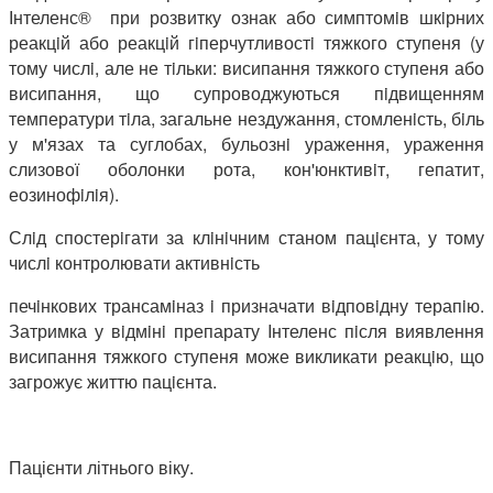
Інтеленс® при розвитку ознак або симптомiв шкiрних
реакцiй або реакцiй гiперчутливостi тяжкого ступеня (у
тому числi, але не тiльки: висипання тяжкого ступеня або
висипання, що супроводжуються пiдвищенням
температури тiла, загальне нездужання, стомленiсть, бiль
у м'язах та суглобах, бульознi ураження, ураження
слизової оболонки рота, кон'юнктивiт, гепатит,
еозинофiлiя).
Слiд спостерiгати за клiнiчним станом пацiєнта, у тому
числi контролювати активнiсть
печiнкових трансамiназ i призначати вiдповiдну терапiю.
Затримка у вiдмiнi препарату Iнтеленс пiсля виявлення
висипання тяжкого ступеня може викликати реакцiю, що
загрожує життю пацiєнта.
Пацієнти літнього віку.