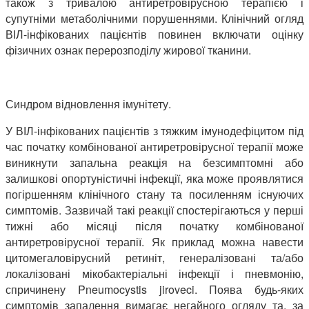
також з тривалою антиретровірусною терапією і
супутніми метаболічними порушеннями. Клінічний огляд
ВІЛ-інфікованих пацієнтів повинен включати оцінку
фізичних ознак перерозподілу жирової тканини.
Синдром відновлення імунітету.
У ВІЛ-інфікованих пацієнтів з тяжким імунодефіцитом під
час початку комбінованої антиретровірусної терапії може
виникнути запальна реакція на безсимптомні або
залишкові опортуністичні інфекції, яка може проявлятися
погіршенням клінічного стану та посиленням існуючих
симптомів. Зазвичай такі реакції спостерігаються у перші
тижні або місяці після початку комбінованої
антиретровірусної терапії. Як приклад можна навести
цитомегаловірусний ретиніт, генералізовані та/або
локалізовані мікобактеріальні інфекції і пневмонію,
спричинену Pneumocystis jiroveci. Поява будь-яких
симптомів запалення вимагає негайного огляду та, за