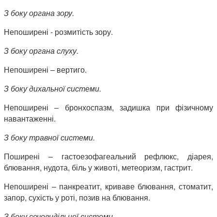
З боку органа зору.
Непоширені - розмитість зору.
З боку органа слуху.
Непоширені – вертиго.
З боку дихальної системи.
Непоширені – бронхоспазм, задишка при фізичному
навантаженні.
З боку травної системи.
Поширені – гастоезофагеальний рефлюкс, діарея,
блювання, нудота, біль у животі, метеоризм, гастрит.
Непоширені – панкреатит, криваве блювання, стоматит,
запор, сухість у роті, позив на блювання.
З боку сечовидільної системи.