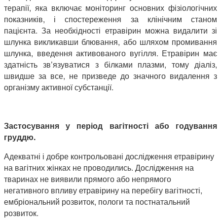
терапії, яка включає моніторинг основних фізіологічних
показників, і спостереження за клінічним станом
пацієнта. За необхідності етравірин можна видалити зі
шлунка викликавши блювання, або шляхом промивання
шлунка, введення активованого вугілля. Етравірин має
здатність зв’язуватися з білками плазми, тому діаліз,
швидше за все, не призведе до значного видалення з
організму активної субстанції.
Застосування у період вагітності або годування
груддю.
Адекватні і добре контрольовані дослідження етравірину
на вагітних жінках не проводились. Дослідження на
тваринах не виявили прямого або непрямого
негативного впливу етравірину на перебігу вагітності,
ембріональний розвиток, пологи та постнатальний
розвиток.