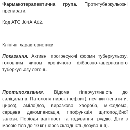
Фармакотерапевтична група.
Протитуберкульозні
препарати.
Код АТС J04A A02.
Клінічні характеристики.
Показання.
Активні прогресуючі форми туберкульозу,
головним чином хронічного фіброзно-кавернозного
туберкульозу легень.
Протипоказання.
Відома гіперчутливість до
саліцилатів. Патологія нирок (нефрит), печінки (гепатити,
цироз), амілоїдоз, виразкова хвороба, мікседема,
серцева декомпенсація, гіпофункція щитоподібної
залози. Періоди вагітності та годування груддю. Діти з
масою тіла до 10 кг (через складність дозування).