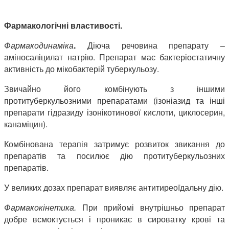
Фармакологічні властивості.
Фармакодинаміка
.
Діюча речовина препарату –
аміносаліцилат натрію. Препарат має бактеріостатичну
активність до мікобактерій туберкульозу.
Звичайно його комбінують з іншими
протитуберкульозними препаратами (ізоніазид та інші
препарати гідразиду ізонікотинової кислоти, циклосерин,
канаміцин).
Комбінована терапія затримує розвиток звикання до
препаратів та посилює дію протитуберкульозних
препаратів.
У великих дозах препарат виявляє антитиреоїдальну дію.
Фармакокінетика.
При прийомі внутрішньо препарат
добре всмоктується і проникає в сироватку крові та