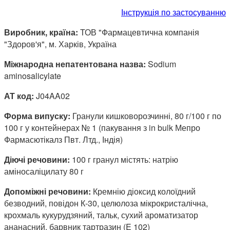
Інструкція по застосуванню
Виробник, країна:
ТОВ "Фармацевтична компанія
"Здоров'я", м. Харків, Україна
Міжнародна непатентована назва:
Sodium
aminosalicylate
АТ код:
J04AA02
Форма випуску:
Гранули кишковорозчинні, 80 г/100 г по
100 г у контейнерах № 1 (пакування з in bulk Мепро
Фармасютікалз Пвт. Лтд., Індія)
Діючі речовини:
100 г гранул містять: натрію
аміносаліцилату 80 г
Допоміжні речовини:
Кремнію діоксид колоїдний
безводний, повідон К-30, целюлоза мікрокристалічна,
крохмаль кукурудзяний, тальк, сухий ароматизатор
ананасний, барвник тартразин (E 102)