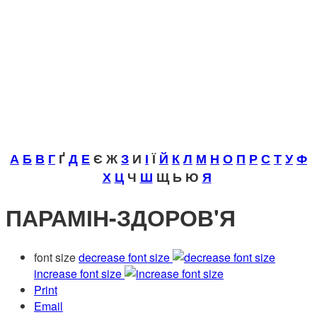
А
Б
В
Г
Ґ
Д
Е
Є Ж
З
И
І
Ї
Й
К
Л
М
Н
О
П
Р
С
Т
У
Ф
Х
Ц
Ч
Ш
Щ Ь Ю
Я
ПАРАМІН-ЗДОРОВ'Я
font size
decrease font size
increase font size
Print
Email