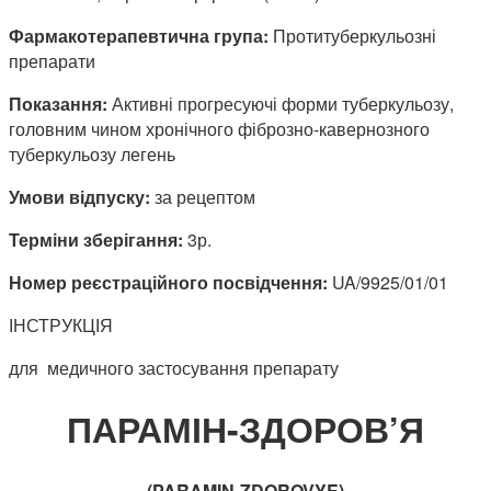
Фармакотерапевтична група:
Протитуберкульозні
препарати
Показання:
Активні прогресуючі форми туберкульозу,
головним чином хронічного фіброзно-кавернозного
туберкульозу легень
Умови відпуску:
за рецептом
Терміни зберігання:
3р.
Номер реєстраційного посвідчення:
UA/9925/01/01
ІНСТРУКЦІЯ
для медичного застосування препарату
ПАРАМІН-ЗДОРОВ’Я
(
PARAMIN-
ZDOROVYE)