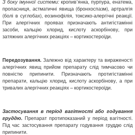
З боку імунної системи:
кропив’янка, пурпура, енатема,
пропасниця, астматичні явища (бронхоспазм), артралгія
(болі в суглобах), еозинофілія, токсико-алергічні реакції.
При алергічних проявах призначають антигістамінні
засоби, кальцію хлорид, кислоту аскорбінову, при
затяжних алергічних реакціях – кортикостероїди.
Передозування.
Залежно від характеру та вираженості
алергічних явищ прийом препарату слід тимчасово чи
повністю припинити. Призначають протигістамінні
препарати, кальцію хлорид, кислоту аскорбінову, а при
тривалих алергічних реакціях – кортикостероїди.
Застосування в період вагітності або годування
груддю.
Препарат протипоказаний у період вагітності.
Під час застосування препарату годування груддю слід
припинити.