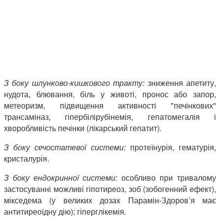
З боку шлунково-кишкового тракту:
зниження апетиту,
нудота, блювання, біль у животі, пронос або запор,
метеоризм, підвищення активності "печінкових"
трансаміназ, гіпербілірубінемія, гепатомегалія і
хворобливість печінки (лікарський гепатит).
З боку сечостатевої системи:
протеїнурія, гематурія,
кристалурія.
З боку ендокринної системи:
особливо при тривалому
застосуванні можливі гіпотиреоз, зоб (зобогенний ефект),
мікседема (у великих дозах Парамін-Здоров’я має
антитиреоїдну дію); гіперглікемія.