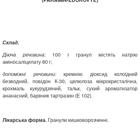
Склад.
Діюча речовина:
100 г гранул містять натрію
аміносаліцилату 80 г;
допоміжні речовини:
кремнію діоксид колоїдний
безводний, повідон К-30, целюлоза мікрокристалічна,
крохмаль кукурудзяний, тальк, сухий ароматизатор
ананасний, барвник тартразин (E 102).
Лікарська форма.
Гранули кишковорозчинні.