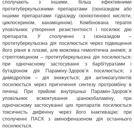
сполучають з іншими, більш ефективними
протитуберкульозними препаратами (ізоніазидом або
іншими препаратами гідразиду ізонікотинової кислоти,
циклосерином, канаміцином). Комбінована терапія
уповільнює утворення резистентності і посилює дію
препаратів. У сполученні з ізоніазидом –
протитуберкульозна дія посилюється через підвищення
його рівня в плазмі, але можлива гемолітична анемія; зі
стрептоміцином – протитуберкульозна дія посилюється;
при одночасному застосуванні з барбітуратами і
бутадіоном дія Параміну-Здоров’я посилюється; з
димедролом – дія знижується; дія антикоагулянтів
посилюється через пригнічення синтезу протромбіну в
печінці. При прийомі внутрішньо Парамін-Здоров’я
уповільнює всмоктування ціанокобаламіну, при
одночасному застосуванні цих препаратів посилюється
токсичність дифеніну через його інактивацію; при
сполученні ПАСК з амінофеназоном дія останнього
посилюється.