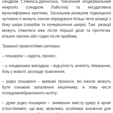
синдром Стівенса-Джонсона, токсичний епідермальний
некроліз (синдром Лайєлла) та ексудативна
мультиформна еритема. Загальним реакціям підвищеної
чутливості можуть інколи передувати більш легкі реакції з
боку шкіри (свербіж та почервоніння шкіри). Такі реакції
можуть з'явитися вже після першої дози та протягом
кількох хвилин або годин після прийому.
Травний тракт/обмін речовин:
– поширені – нудота, пронос;
– у поодиноких випадках – відсутність апетиту, блювання,
біль у животі, розлади травлення;
– рідко поширені – криваві проноси, які інколи можуть
бути ознакою запалення кишечнику, в тому числі
псевдомембранозного коліту;
– дуже рідко поширені – зниження вмісту цукру в крові
(гіпоглікемія), що має, можливо, особливе значення для