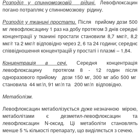
Розподіл у спинномозковій рідині.
Левофлоксацин
погано потрапляє у спинномозкову рідину.
Розподіл у тканині простати.
Після прийому дози 500
мг левофлоксацину 1 раз на добу протягом 3 днів середні
концентрації у тканині простати становили 8,7 мкг/г, 8,2
мкг/г та 2 мкг/г відповідно через 2, 6 та 24 години; середнє
співвідношення концентрацій у простаті і плазмі – 1,84.
Концентрація в сечі.
Середня концентрація
левофлоксацину протягом 8 - 12 годин після
одноразового прийому дози 150 мг, 300 мг або 500 мг
становила 44 мг/л, 91 мг/л та 200 мг/л відповідно.
Метаболізм.
Левофлоксацин метаболізується дуже незначною мірою,
метаболітами є дезметил-левофлоксацин та
левофлоксацин N-оксид. Ці метаболіти становлять
менше 5 % кількості препарату, що виділяється з сечею.