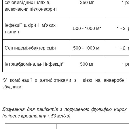
сечовивідних шляхів,
250 мг
1 р
включаючи пієлонефрит
Інфекції шкіри і м’яких
500 - 1000 мг
1 - 2
тканин
Септицемія/бактеріємія
500 - 1000 мг
1 - 2
Інтраабдомінальні інфекції*
500 мг
1 р
*У комбінації з антибіотиками з дією на анаеробні
збудники.
Дозування для пацієнтів з порушеною функцією нирок
(кліренс креатиніну < 50 мл/хв)