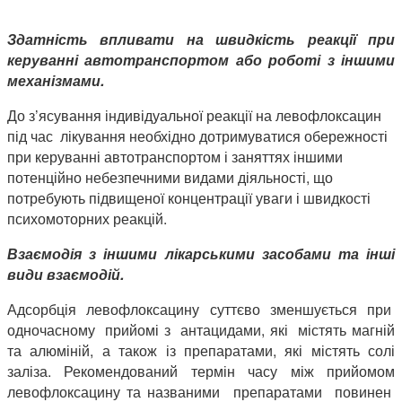
Здатність впливати на швидкість реакції при
керуванні автотранспортом або роботі з іншими
механізмами.
До з’ясування індивідуальної реакції на левофлоксацин
під час лікування необхідно дотримуватися обережності
при керуванні автотранспортом і заняттях іншими
потенційно небезпечними видами діяльності, що
потребують підвищеної концентрації уваги і швидкості
психомоторних реакцій.
Взаємодія з іншими лікарськими засобами та інші
види взаємодій.
Адсорбція левофлоксацину суттєво зменшується при
одночасному прийомі з антацидами, які містять магній
та алюміній, а також із препаратами, які містять солі
заліза. Рекомендований термін часу між прийомом
левофлоксацину та названими препаратами повинен