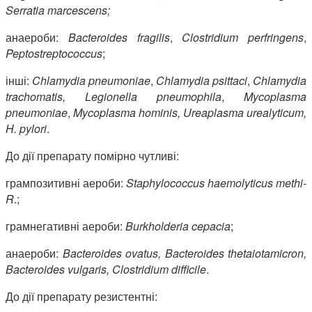
Serratia marcescens;
анаероби:
Bacteroides fragilis
,
Clostridium perfringens
,
Peptostreptococcus
;
інші:
Chlamydia
pneumoniae
,
Chlamydia
psittaci
,
Chlamydia
trachomatis
,
Legionella
pneumophila
,
Mycoplasma
pneumoniae
,
Mycoplasma
hominis
,
Ureaplasma
urealyticum
,
H
.
pylori
.
До дії препарату помірно чутливі:
грампозитивні аероби:
Staphylococcus
haemolyticus
methi
-
R
.;
грамнегативні аероби:
Burkholderia
cepacia
;
анаероби:
Bacteroides
ovatus
,
Bacteroides
thetaiotamicron
,
Bacteroides
vulgaris
,
Clostridium
difficile
.
До дії препарату резистентні: