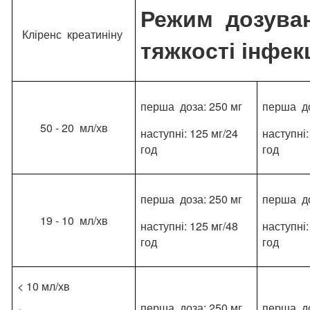
Режим дозуван
Кліренс креатиніну
тяжкості інфекц
перша доза: 250 мг
перша до
50 - 20 мл/хв
наступні: 125 мг/24
наступні:
год
год
перша доза: 250 мг
перша до
19 - 10 мл/хв
наступні: 125 мг/48
наступні:
год
год
< 10 мл/хв
перша доза: 250 мг
перша до