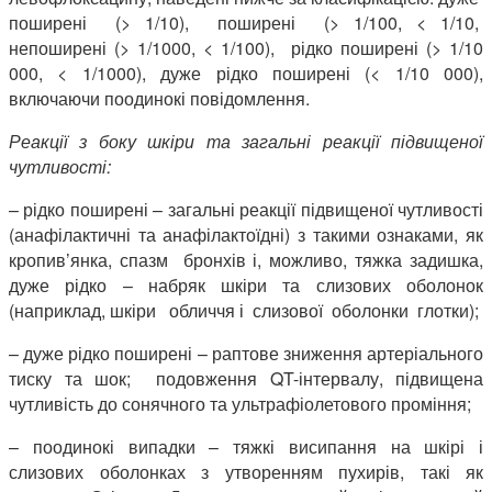
поширені (> 1/10), поширені (> 1/100, < 1/10,
непоширені (> 1/1000, < 1/100), рідко поширені (> 1/10
000, < 1/1000), дуже рідко поширені (< 1/10 000),
включаючи поодинокі повідомлення.
Реакції з боку шкіри та загальні реакції підвищеної
чутливості:
– рідко поширені – загальні реакції підвищеної чутливості
(анафілактичні та анафілактоїдні) з такими ознаками, як
кропив’янка, спазм бронхів і, можливо, тяжка задишка,
дуже рідко – набряк шкіри та слизових оболонок
(наприклад, шкіри обличчя і слизової оболонки глотки);
– дуже рідко поширені – раптове зниження артеріального
тиску та шок; подовження QT-інтервалу, підвищена
чутливість до сонячного та ультрафіолетового проміння;
– поодинокі випадки – тяжкі висипання на шкірі і
слизових оболонках з утворенням пухирів, такі як