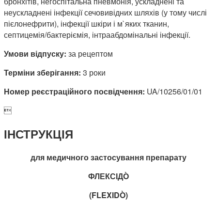
бронхітів, негоспітальна пневмонія, ускладнені та
неускладнені інфекції сечовивідних шляхів (у тому числі
пієлонефрити), інфекції шкіри і м`яких тканин,
септицемія/бактеріємія, інтраабдомінальні інфекції.
Умови відпуску:
за рецептом
Терміни зберігання:
3 роки
Номер реєстраційного посвідчення:
UA/10256/01/01

ІНСТРУКЦІЯ
для медичного застосування препарату
ФЛЕКСІД
Ò
(FLEXID
Ò
)