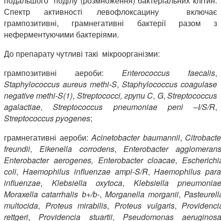
подальшого поділу (розмноження) бактеріальних клітин.
Спектр активності левофлоксацину включає
грампозитивні, грамнегативні бактерії разом з
неферментуючими бактеріями.
До препарату чутливі такі мікроорганізми:
грампозитивні аероби:
Enterococcus
faecalis
,
Staphylococcus
aureus
methi
-
S
,
Staphylococcus
coagulase
negative
methi
-
S
(1)
,
Streptococci
, групи
C
,
G
,
Streptococcus
agalactiae
,
Streptococcus
pneumoniae
peni
–
I
/
S
/
R
,
Streptococcus
pyogenes
;
грамнегативні аероби:
Acinetobacter
baumannii
,
Citrobacte
freundii
,
Eikenella
corrodens
,
Enterobacter
agglomeran
Enterobacter
aerogenes
,
Enterobacter
cloacae
,
Escherichi
coli
,
Haemophilus
influenzae
ampi
-
S
/
R
,
Haemophilus
par
influenzae
,
Klebsiella
oxytoca
,
Klebsiella
pneumonia
Moraxella
catarrhalis
b
+/
b
-,
Morganella morganii
,
Pasteurell
multocida
,
Proteus mirabilis
,
Proteus vulgaris
,
Providenci
rettgeri
,
Providencia stuartii
,
Pseudomonas aeruginos