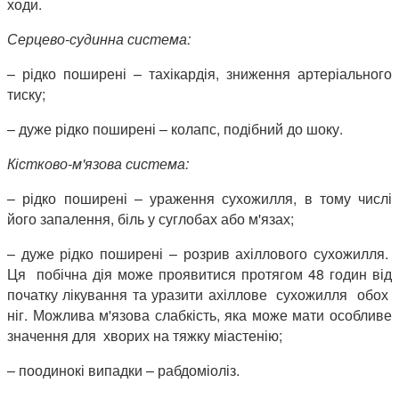
ходи.
Серцево-судинна система:
– рідко поширені – тахікардія, зниження артеріального
тиску;
– дуже рідко поширені – колапс, подібний до шоку.
Кістково-м'
язова система:
– рідко поширені – ураження сухожилля, в тому числі
його запалення, біль у суглобах або м'язах;
– дуже рідко поширені – розрив ахіллового сухожилля.
Ця побічна дія може проявитися протягом 48 годин від
початку лікування та уразити ахіллове сухожилля обох
ніг. Можлива м'язова слабкість, яка може мати особливе
значення для хворих на тяжку міастенію;
– поодинокі випадки – рабдоміоліз.