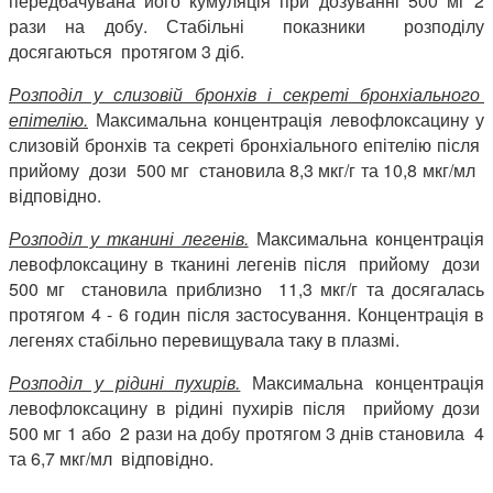
передбачувана його кумуляція при дозуванні 500 мг 2
рази на добу. Стабільні показники розподілу
досягаються протягом 3 діб.
Розподіл у слизовій бронхів і секреті бронхіального
епітелію.
Максимальна концентрація левофлоксацину у
слизовій бронхів та секреті бронхіального епітелію після
прийому дози 500 мг становила 8,3 мкг/г та 10,8 мкг/мл
відповідно.
Розподіл у тканині легенів.
Максимальна концентрація
левофлоксацину в тканині легенів після прийому дози
500 мг становила приблизно 11,3 мкг/г та досягалась
протягом 4 - 6 годин після застосування. Концентрація в
легенях стабільно перевищувала таку в плазмі.
Розподіл у рідині пухирів.
Максимальна концентрація
левофлоксацину в рідині пухирів після прийому дози
500 мг 1 або 2 рази на добу протягом 3 днів становила 4
та 6,7 мкг/мл відповідно.