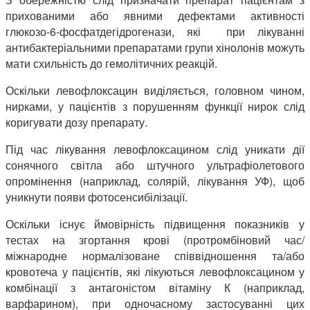
прихованими або явними дефектами активності
глюкозо-6-фосфатдегідрогенази, які при лікуванні
антибактеріальними препаратами групи хінолонів можуть
мати схильність до гемолітичних реакцій.
Оскільки левофлоксацин виділяється, головном чином,
нирками, у пацієнтів з порушенням функції нирок слід
коригувати дозу препарату.
Під час лікування левофлоксацином слід уникати дії
сонячного світла або штучного ультрафіолетового
опромінення (наприклад, солярій, лікування УФ), щоб
уникнути появи фотосенсибілізації.
Оскільки існує ймовірність підвищення показників у
тестах на згортання крові (протромбіновий час/
міжнародне нормалізоване співвідношення та/або
кровотеча у пацієнтів, які лікуються левофлоксацином у
комбінації з антагоністом вітаміну К (наприклад,
варфарином), при одночасному застосуванні цих