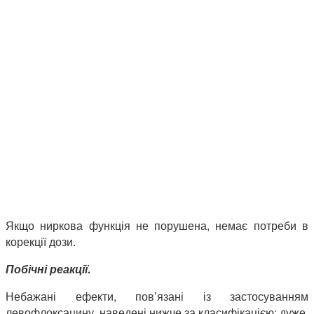
Якщо ниркова функція не порушена, немає потреби в
корекції дози.
Побічні реакції.
Небажані ефекти, пов’язані із застосуванням
левофлоксацину, наведені нижче за класифікацією: дуже