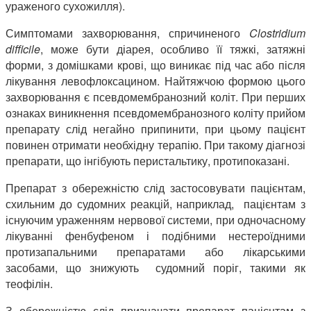
ураженого сухожилля).
Симптомами захворювання, спричиненого
Clostridium
difficile
, може бути діарея, особливо її тяжкі, затяжні
форми, з домішками крові, що виникає під час або після
лікування левофлоксацином. Найтяжчою формою цього
захворювання є псевдомембранозний коліт. При перших
ознаках виникнення псевдомембранозного коліту прийом
препарату слід негайно припинити, при цьому пацієнт
повинен отримати необхідну терапію. При такому діагнозі
препарати, що інгібують перистальтику, протипоказані.
Препарат з обережністю слід застосовувати пацієнтам,
схильним до судомних реакцій, наприклад, пацієнтам з
існуючим ураженням нервової системи, при одночасному
лікуванні фенбуфеном і подібними нестероїдними
протизапальними препаратами або лікарськими
засобами, що знижують судомний поріг, такими як
теофілін.
З обережністю слід призначати препарат пацієнтам з