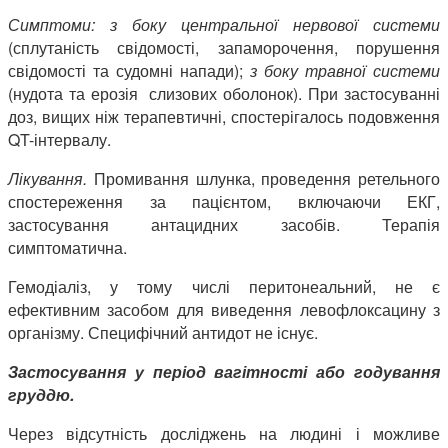
Симптоми:
з боку центральної нервової системи
(сплутаність свідомості, запаморочення, порушення
свідомості та судомні напади);
з боку травної системи
(нудота та ерозія слизових оболонок). При застосуванні
доз, вищих ніж терапевтичні, спостерігалось подовження
QT-інтервалу.
Лікування.
Промивання шлунка, проведення ретельного
спостереження за пацієнтом, включаючи ЕКГ,
застосування антацидних засобів. Терапія
симптоматична.
Гемодіаліз, у тому числі перитонеальний, не є
ефективним засобом для виведення левофлоксацину з
організму. Специфічний антидот не існує.
Застосування у період вагітності або годування
груддю.
Через відсутність досліджень на людині і можливе