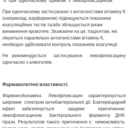
% при одночасному прийомі з левофлоксацином.
При одночасному застосуванні з антагоністами вітаміну К
(наприклад, варфарином) підвищуються показники
коагуляційних тестів та/або збільшується ризик
виникнення кровотечі. Зважаючи на це, пацієнтам, які
лікуються паралельно антагоністами вітаміну К,
необхідно здійснювати контроль показників коагуляції.
Не рекомендується застосування левофлоксацину
одночасно з алкоголем.
Фармакологічні властивості.
Фармакодинаміка.
Левофлоксацин характеризується
широким спектром антибактеріальної дії. Бактерицидний
ефект забезпечується завдяки пригніченню
левофлоксацином бактеріального ферменту ДНК-
гірази. Результатом такого пригнічення є неможливість