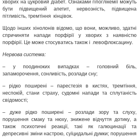
хворих на цукровий діабет. Ознаками гіпоглікемії можуть
бути підвищений апетит, нервозність, підвищена
пітливість, тремтіння кінцівок.
Щодо інших хінолонів відомо, що вони, можливо, здатні
спричиняти напади порфірії у хворих з наявністю
порфірії. Це може стосуватись також і левофлоксацину.
Нервова система:
– у поодиноких випадках – головний біль,
запаморочення, сонливість, розлади сну;
– рідко поширені – парестезія в кистях, тремтіння,
неспокій, стани страху, судомні напади та сплутаність
свідомості;
– дуже рідко поширені – розлади зору та слуху,
порушення смаку та нюху, знижене відчуття дотику, а
також психотичні реакції, такі як галюцинації та
депресивні зміни настрою, суїцидальні думки; порушення