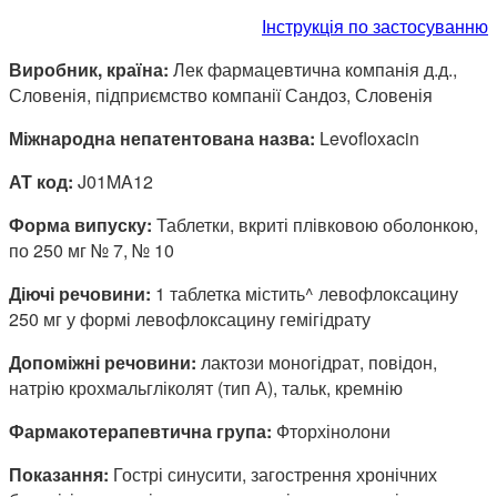
Інструкція по застосуванню
Виробник, країна:
Лек фармацевтична компанія д.д.,
Словенія, підприємство компанії Сандоз, Словенія
Міжнародна непатентована назва:
Levofloxacin
АТ код:
J01MA12
Форма випуску:
Таблетки, вкриті плівковою оболонкою,
по 250 мг № 7, № 10
Діючі речовини:
1 таблетка містить^ левофлоксацину
250 мг у формі левофлоксацину гемігідрату
Допоміжні речовини:
лактози моногідрат, повідон,
натрію крохмальгліколят (тип А), тальк, кремнію
Фармакотерапевтична група:
Фторхінолони
Показання:
Гострі синусити, загострення хронічних