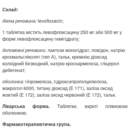
Склад:
діюча речовина:
levofloxacin;
1 таблетка містить левофлоксацину 250 мг або 500 мг у
формі левофлоксацину гемігідрату;
допоміжні речовини:
лактози моногідрат, повідон, натрію
крохмальгліколят (тип А), тальк, кремнію діоксид
колоїдний безводний, натрію кроскармелоза, гліцерол
дибегенат;
оболонка:
гіпромелоза, гідроксипропілцелюлоза,
макрогол 6000, титану діоксид (E 171), заліза оксид
жовтий (E 172), заліза оксид червоний (E 172), тальк.
Лікарська форма.
Таблетки, вкриті плівковою
оболонкою.
Фармакотерапевтична група.