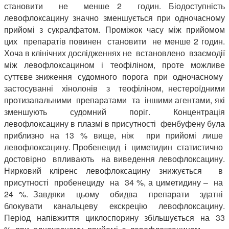
становити не менше 2 годин. Біодоступність
левофлоксацину значно зменшується при одночасному
прийомі з сукралфатом. Проміжок часу між прийомом
цих препаратів повинен становити не менше 2 годин.
Хоча в клінічних дослідженнях не встановлено взаємодії
між левофлоксацином і теофіліном, проте можливе
суттєве зниження судомного порога при одночасному
застосуванні хінолонів з теофіліном, нестероїдними
протизапальними препаратами та іншими агентами, які
зменшують судомний поріг. Концентрація
левофлоксацину в плазмі в присутності фенбуфену була
приблизно на 13 % вище, ніж при прийомі лише
левофлоксацину. Пробенецид і циметидин статистично
достовірно впливають на виведення левофлоксацину.
Нирковий кліренс левофлоксацину знижується в
присутності пробенециду на 34 %, а циметидину – на
24 %. Завдяки цьому обидва препарати здатні
блокувати канальцеву екскрецію левофлоксацину.
Період напівжиття циклоспорину збільшується на 33