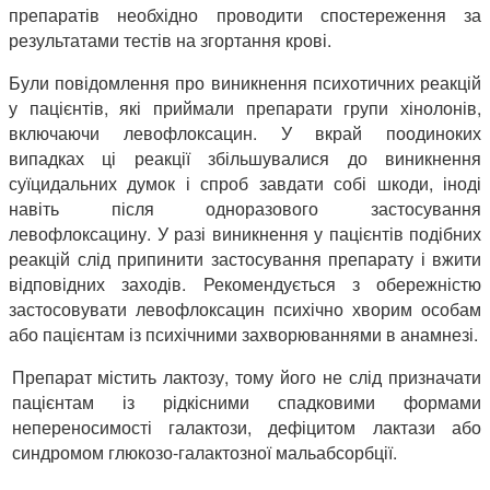
препаратів необхідно проводити спостереження за
результатами тестів на згортання крові.
Були повідомлення про виникнення психотичних реакцій
у пацієнтів, які приймали препарати групи хінолонів,
включаючи левофлоксацин. У вкрай поодиноких
випадках ці реакції збільшувалися до виникнення
суїцидальних думок і спроб завдати собі шкоди, іноді
навіть після одноразового застосування
левофлоксацину. У разі виникнення у пацієнтів подібних
реакцій слід припинити застосування препарату і вжити
відповідних заходів. Рекомендується з обережністю
застосовувати левофлоксацин психічно хворим особам
або пацієнтам із психічними захворюваннями в анамнезі.
Препарат містить лактозу, тому його не слід призначати
пацієнтам із рідкісними спадковими формами
непереносимості галактози, дефіцитом лактази або
синдромом глюкозо-галактозної мальабсорбції.