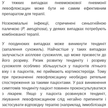
У тяжких випадках пневмококової пневмонії
левофлоксацин може бути не самим ефективним
препаратом для терапії.
Нозокоміальні інфекції, спричинені синьогнійною
паличкою (
P. aeruginosa
), у деяких випадках потребують
комбінованої терапії.
У поодиноких випадках може виникнути тендиніт
(запалення сухожиль). Найчастіше у таких випадках
залучається ахіллове сухожилля, що може призвести до
його розриву. Ризик розвитку тендиніту і розриву
сухожилля особливо збільшується у пацієнтів літнього
віку і в пацієнтів, які приймають кортикостероїди. Тому
при призначенні левофлоксацину необхідно ретельне
спостереження за такими пацієнтами. У разі виникнення
симптомів тендиніту пацієнт повинен проконсультуватися
з лікарем. Якщо у пацієнта розвинувся тендиніт,
лікування левофлоксацином слід негайно припинити і
застосувати відповідну терапію (наприклад, іммобілізація