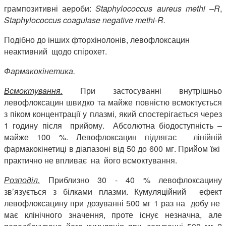
грампозитивні аероби:
Staphylococcus
aureus
methi
–
R
,
Staphylococcus
coagulase
negative
methi
-
R
.
Подібно до інших фторхінолонів, левофлоксацин
неактивний щодо спірохет.
Фармакокінетика.
Всмоктування.
При застосуванні внутрішньо
левофлоксацин швидко та майже повністю всмоктується
з піком концентрації у плазмі, який спостерігається через
1 годину після прийому. Абсолютна біодоступність –
майже 100 %. Левофлоксацин підлягає лінійній
фармакокінетиці в діапазоні від 50 до 600 мг. Прийом їжі
практично не впливає на його всмоктування.
Розподіл.
Приблизно 30 - 40 % левофлоксацину
зв’язується з білками плазми. Кумуляційний ефект
левофлоксацину при дозуванні 500 мг 1 раз на добу не
має клінічного значення, проте існує незначна, але