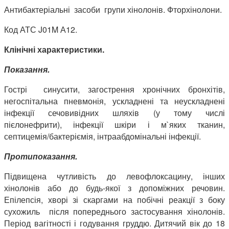
Антибактеріальні засоби групи хінолонів. Фторхінолони.
Код АТС J01M А12.
Клінічні характеристики.
Показання.
Гострі синусити, загострення хронічних бронхітів,
негоспітальна пневмонія, ускладнені та неускладнені
інфекції сечовивідних шляхів (у тому числі
пієлонефрити), інфекції шкіри і м`яких тканин,
септицемія/бактеріємія, інтраабдомінальні інфекції.
Протипоказання.
Підвищена чутливість до левофлоксацину, інших
хінолонів або до будь-якої з допоміжних речовин.
Епілепсія, хворі зі скаргами на побічні реакції з боку
сухожиль після попереднього застосування хінолонів.
Період вагітності і годування груддю. Дитячий вік до 18