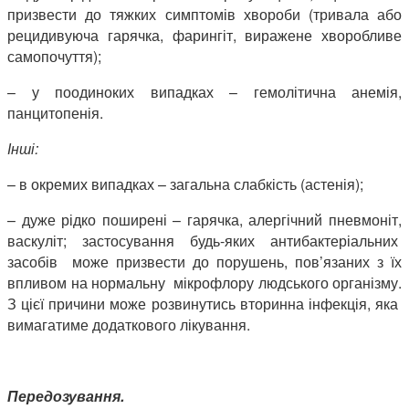
призвести до тяжких симптомів хвороби (тривала або
рецидивуюча гарячка, фарингіт, виражене хворобливе
самопочуття);
– у поодиноких випадках – гемолітична анемія,
панцитопенія.
Інші:
– в окремих випадках – загальна слабкість (астенія);
– дуже рідко поширені – гарячка, алергічний пневмоніт,
васкуліт; застосування будь-яких антибактеріальних
засобів може призвести до порушень, пов’язаних з їх
впливом на нормальну мікрофлору людського організму.
З цієї причини може розвинутись вторинна інфекція, яка
вимагатиме додаткового лікування.
Передозування.