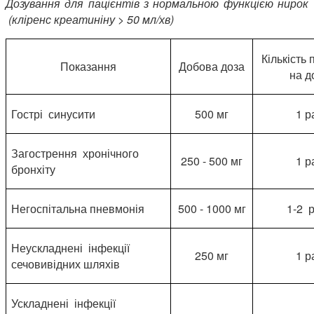
Дозування для пацієнтів з нормальною функцією нирок
(кліренс креатиніну > 50 мл/хв)
Кількість
Показання
Добова доза
на д
Гострі синусити
500 мг
1 р
Загострення хронічного
250 - 500 мг
1 р
бронхіту
Негоспітальна пневмонія
500 - 1000 мг
1-2 
Неускладнені інфекції
250 мг
1 р
сечовивідних шляхів
Ускладнені інфекції