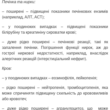
Печінка та нирки:
– поширені – підвищені показники печінкових ензимів
(наприклад, АЛТ, АСТ);
– у поодиноких випадках – підвищені показники
білірубіну та креатиніну сироватки крові;
– дуже рідко поширені – печінкові реакції, такі як
запалення печінки. Погіршення функції нирок, аж до
гострої ниркової недостатності, наприклад, внаслідок
алергічних реакцій (інтерстиціальний нефрит).
Кров:
– у поодиноких випадках – еозинофілія, лейкопенія;
– рідко поширені – нейтропенія, тромбоцитопенія, яка
може спричиняти підвищену схильність до крововиливів
або кровотеч;
– дуже рідко поширені – агранулоцитоз, що може