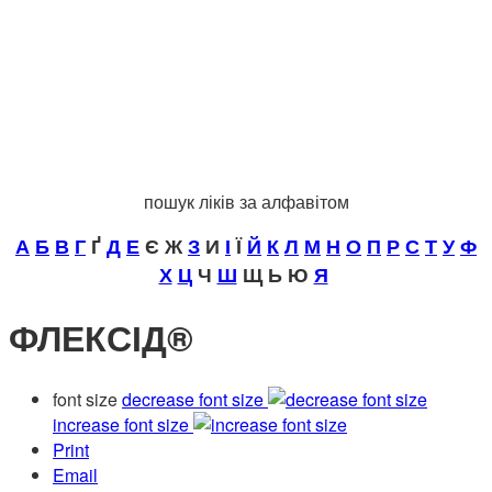
пошук ліків за алфавітом
А
Б
В
Г
Ґ
Д
Е
Є Ж
З
И
І
Ї
Й
К
Л
М
Н
О
П
Р
С
Т
У
Ф
Х
Ц
Ч
Ш
Щ Ь Ю
Я
ФЛЕКСІД®
font size
decrease font size
increase font size
Print
Email