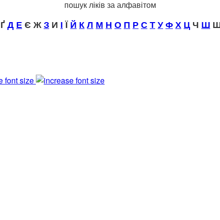
пошук ліків за алфавітом
Ґ
Д
Е
Є Ж
З
И
І
Ї
Й
К
Л
М
Н
О
П
Р
С
Т
У
Ф
Х
Ц
Ч
Ш
Щ
e font size