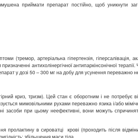
шена приймати препарат постійно, щоб уникнути загос
птоми (тремор, артеріальна гіпертензія, гіперсалівація, ака
 призначенні антихолінергічної антипаркінсонічної терапії.
епарат у дозі 50 – 300 мг на добу для усунення переважно 
гірний криз, тризм). Цей стан є оборотним і не потребує 
еризується мимовільними рухами переважно язика і/або мімі
ічні засоби при цьому неефективні, вони можуть спричиня
ня пролактину в сироватці крові (проходить після відмін
игідність; збільшення маси тіла.