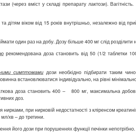
ази (через вміст у складі препарату лактози). Вагітність.
а дітям віком від 15 років внутрішньо, незалежно від при
мати один раз на добу. Дозу більше 400 мг слід розділити 
ою
рекомендована доза становить від 50 (1/2 таблетки 10
вними симптомами
дози необхідно підбирати таким чино
повинна встановлюватися індивідуально, на рівні мінімальн
ткова доза становить 400 – 800 мг, максимальна добов
тивних доз.
я нирками, при нирковій недостатності з кліренсом креатин
 мл/хв – до третини.
ження його дози при порушеннях функції печінки непотрібно.