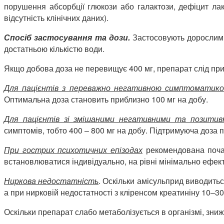
порушення абсорбції глюкози або галактози, дефіцит лакт
відсутність клінічних даних).
Спосіб
застосування та дози.
Застосовують дорослим т
достатньою кількістю води.
Якщо добова доза не перевищує 400 мг, препарат слід прий
Для пацієнтів з переважно негативною симптоматик
Оптимальна доза становить приблизно 100 мг на добу.
Для пацієнтів зі змішаними негативними та позити
симптомів, тобто 400 – 800 мг на добу. Підтримуюча доза 
При
гострих психотичних епізодах
рекомендована поча
встановлюватися індивідуально, на рівні мінімально ефек
Ниркова недостатність
. Оскільки амісульприд виводитьс
а при нирковій недостатності з кліренсом креатиніну 10–30
Оскільки препарат слабо метаболізується в організмі, зни