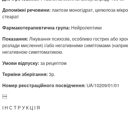
Допоміжні речовини:
лактози моногідрат, целюлоза мікро
стеарат
Фармакотерапевтична група:
Нейролептики
Показання:
Лікування психозів, особливо гострих або хр
розлади мислення) і/або негативними симптомами (наприклад
негативною симптоматикою.
Умови відпуску:
за рецептом
Терміни зберігання:
3р.
Номер реєстраційного посвідчення:
UA/10209/01/01

І Н С Т Р У К Ц І Я