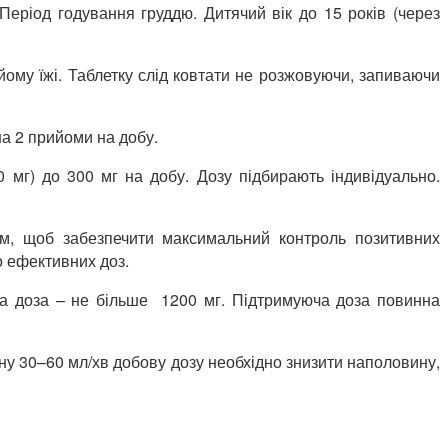
 Період годування груддю. Дитячий вік до 15 років (через
йому їжі. Таблетку слід ковтати не розжовуючи, запиваючи
на 2 прийоми на добу.
0 мг) до 300 мг на добу. Дозу підбирають індивідуально.
м, щоб забезпечити максимальний контроль позитивних
о ефективних доз.
а доза – не більше 1200 мг. Підтримуюча доза повинна
іну 30–60 мл/хв добову дозу необхідно знизити наполовину,