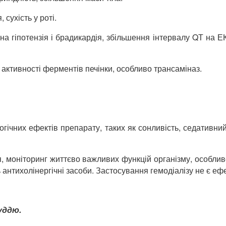
 сухість у роті.
ьна гіпотензія і брадикардія, збільшення інтервалу QТ на 
 активності ферментів печінки, особливо трансаміназ.
них ефектів препарату, таких як сонливість, седативний е
, моніторинг життєво важливих функцій організму, особливо
антихолінергічні засоби. Застосування гемодіалізу не є еф
уддю.