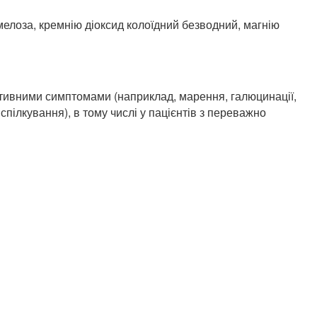
елоза, кремнію діоксид колоїдний безводний, магнію
тивними симптомами (наприклад, марення, галюцинації,
пілкування), в тому числі у пацієнтів з переважно