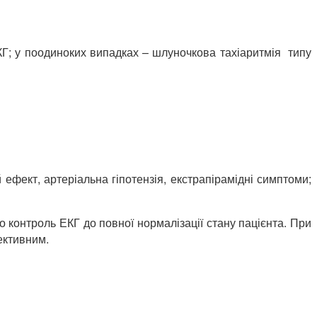
ЕКГ; у поодиноких випадках – шлуночкова тахіаритмія типу
фект, артеріальна гіпотензія, екстрапірамідні симптоми;
 контроль ЕКГ до повної нормалізації стану пацієнта. При
ективним.