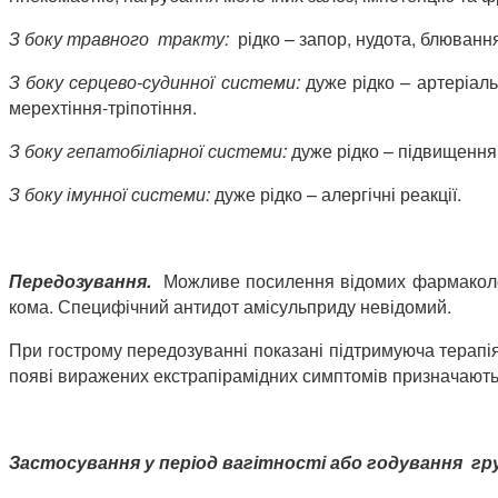
З боку травного тракту:
рідко – запор, нудота, блювання,
З боку серцево-судинної системи:
дуже рідко – артеріал
мерехтіння-тріпотіння.
З боку гепатобіліарної системи:
дуже рідко – підвищення
З боку імунної системи:
дуже рідко – алергічні реакції.
Передозування.
Можливе посилення відомих фармакологіч
кома. Специфічний антидот амісульприду невідомий.
При гострому передозуванні показані підтримуюча терапія
появі виражених екстрапірамідних симптомів призначають 
Застосування у період вагітності або годування гр