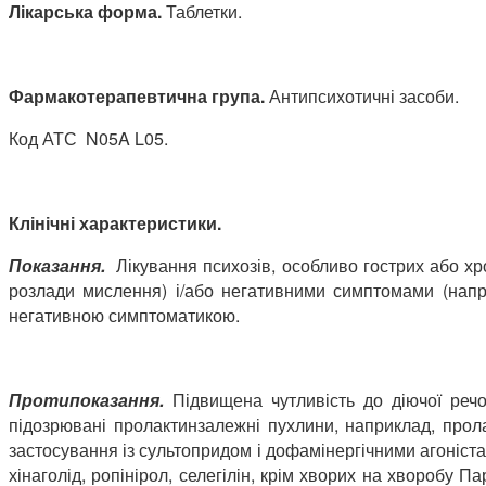
Лікарська форма.
Таблетки.
Фармакотерапевтична група.
Антипсихотичні засоби.
Код АТС N05A L05.
Клінічні характеристики.
Показання.
Лікування психозів, особливо гострих або 
розлади мислення) і/або негативними симптомами (наприк
негативною симптоматикою.
Протипоказання.
Підвищена чутливість до діючої реч
підозрювані пролактинзалежні пухлини, наприклад, прола
застосування із сультопридом і дофамінергічними агоніста
хінаголід, ропінірол, селегілін, крім хворих на хворобу 