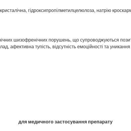
кристалічна, гідроксипропілметилцелюлоза, натрію кроскарм
онічних шизофренічних порушень, що супроводжуються пози
, афективна тупість, відсутність емоційності та уникання с
для медичного застосування препарату