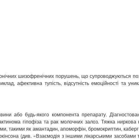
хронічних шизофренічних порушень, що супроводжуються по
лад, афективна тупість, відсутність емоційності та уник
овини або будь-якого компонента препарату. Діагностов
ктинома гіпофіза та рак молочних залоз. Тяжка ниркова н
ми, такими як амантадин, апоморфін, бромокриптин, кабергол
Паркінсона (див. «Взаємодія з іншими лікарськими засобами