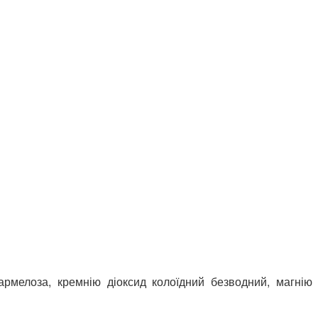
кармелоза, кремнію діоксид колоїдний безводний, магнію