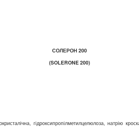
СОЛЕРОН 200
(
SOLERONE
200)
окристалічна, гідроксипропілметилцелюлоза, натрію крос