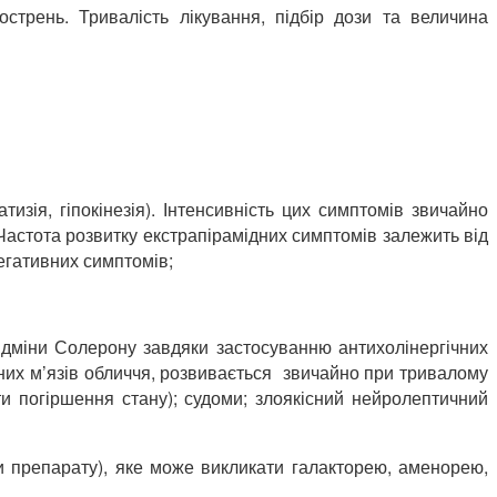
трень. Тривалість лікування, підбір дози та величина
тизія, гіпокінезія). Інтенсивність цих симптомів звичайно
 Частота розвитку екстрапірамідних симптомів залежить від
негативних симптомів;
відміни Солерону завдяки застосуванню антихолінергічних
чних м’язів обличчя, розвивається звичайно при тривалому
ти погіршення стану); судоми; злоякісний нейролептичний
и препарату), яке може викликати галакторею, аменорею,