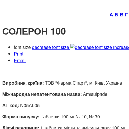
А
Б
В
Г
СОЛЕРОН 100
font size
decrease font size
increas
Print
Email
Виробник, країна:
ТОВ "Фарма Старт", м. Київ, Україна
Міжнародна непатентована назва:
Amisulpride
АТ код:
N05AL05
Форма випуску:
Таблетки 100 мг № 10, № 30
Діючі речовини:
1 таблетка містить: амісульприду 100 мг