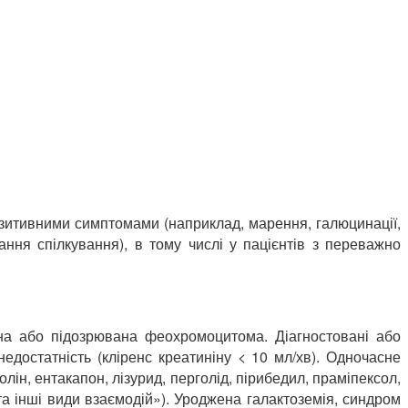
зитивними симптомами (наприклад, марення, галюцинації,
ання спілкування), в тому числі у пацієнтів з переважно
ана або підозрювана феохромоцитома. Діагностовані або
едостатність (кліренс креатиніну < 10 мл/хв). Одночасне
ін, ентакапон, лізурид, перголід, пірибедил, праміпексол,
 та інші види взаємодій»). Уроджена галактоземія, синдром