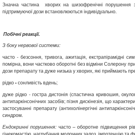
Значна частина хворих на шизофренічні порушення зму
підтримуючої дози встановлюються індивідуально.
Побічні реакції.
З боку нервової системи:
часто - безсоння, тривога, ажитація, екстрапірамідні сим
помірна, вони частково оборотні без відміни Солерону при
дози препарату та дуже низька у хворих, які приймають пр
рідко
-
сонливість вдень;
дуже рідко - гостра дистонія (спастична кривошия, окуло
антипаркінсонічних засобів; пізня дискінезія, що характ
застосуванні препарату (антихолінергічні антипаркінсон
синдром.
Ендокринні порушення:
часто – оборотне підвищення рів
гінекомастію, нагрубання молочних залоз, імпотенцію та фр