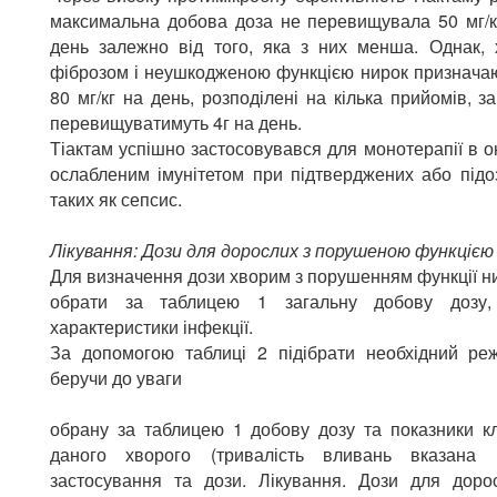
максимальна добова доза не перевищувала 50 мг/к
день залежно від того, яка з них менша. Однак, 
фіброзом і неушкодженою функцією нирок призначаю
80 мг/кг на день, розподілені на кілька прийомів, 
перевищуватимуть 4г на день.
Тіактам успішно застосовувався для монотерапії в о
ослабленим імунітетом при підтверджених або підо
таких як сепсис.
Лікування: Дози для дорослих з порушеною функцією
Для визначення дози хворим з порушенням функції н
обрати за таблицею 1 загальну добову дозу,
характеристики інфекції.
За допомогою таблиці 2 підібрати необхідний ре
беручи до уваги
обрану за таблицею 1 добову дозу та показники кл
даного хворого (тривалість вливань вказана 
застосування та дози. Лікування. Дози для дор