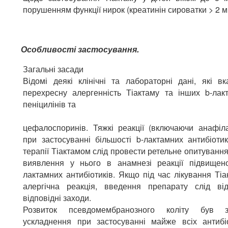
порушенням функції нирок (креатинін сироватки > 2 мг
Особливості застосування.
Загальні засади
Відомі деякі клінічні та лабораторні дані, які в
перехресну алергенність Тіактаму та інших b-лакт
пеніцилінів та
цефалоспоринів. Тяжкі реакції (включаючи анафіла
при застосуванні більшості b-лактамних антибіоти
терапії Тіактамом слід провести ретельне опитуванн
виявлення у нього в анамнезі реакції підвищено
лактамних антибіотиків. Якщо під час лікування Ті
алергічна реакція, введення препарату слід від
відповідні заходи.
Розвиток псевдомембранозного коліту був з
ускладнення при застосуванні майже всіх антибі