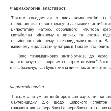
Фармакологічні властивості.
Тіактам складається з двох компонентів: 1) і
представника нового класу b-лактамних антибіотикі
циластатину натрію, особливого інгібітора фе
метаболізм іміпенему в нирках та істотно під
незміненого іміпенему в сечовидільних шляхах. Ва
іміпенему й циластатину натрію в Тіактамі становить 1
Клас тієнаміцинових антибіотиків, до якого н
характеризується ширшим спектром потужної бактери
що забезпечується будь-яким із вивчених антибіотиків.
Фармакодинаміка.
Тіактам є потужним інгібітором синтезу клітинної сті
бактерицидну дію щодо широкого спектра 
грамнегативних, аеробних і анаеробних патогенних мі