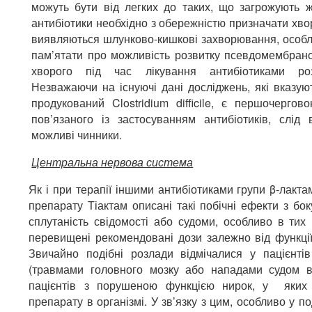
можуть бути від легких до таких, що загрожують 
антибіотики необхідно з обережністю призначати хво
виявляються шлунково-кишкові захворювання, особл
пам’ятати про можливість розвитку псевдомембраноз
хворого під час лікування антибіотиками роз
Незважаючи на існуючі дані досліджень, які вказую
продукований Clostridium difficile, є першочергов
пов’язаного із застосуванням антибіотиків, слід
можливі чинники.
Центральна нервова система
Як і при терапії іншими антибіотиками групи β-лакта
препарату Тіактам описані такі побічні ефекти з бок
сплутаність свідомості або судоми, особливо в тих
перевищені рекомендовані дози залежно від функції
Звичайно подібні розлади відмічалися у пацієнт
(травмами головного мозку або нападами судом в
пацієнтів з порушеною функцією нирок, у яких
препарату в організмі. У зв’язку з цим, особливо у п