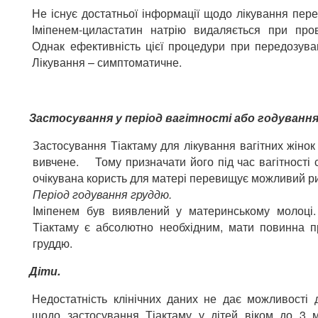
Не існує достатньої інформації щодо лікування пер
Іміпенем-циластатин натрію видаляється при пров
Однак ефективність цієї процедури при передозува
Лікування – симптоматичне.
Застосування у період вагітності або годуванн
Застосування Тіактаму для лікування вагітних жіно
вивчене. Тому призначати його під час вагітності сл
очікувана користь для матері перевищує можливий ри
Період годування груддю.
Іміпенем був виявлений у материнському молоці
Тіактаму є абсолютно необхідним, мати повинна п
груддю.
Діти.
Недостатність клінічних даних не дає можливості 
щодо застосування Тіактаму у дітей віком до 3 м