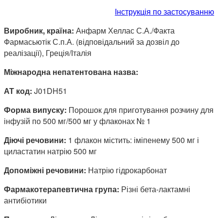
Інструкція по застосуванню
Виробник, країна:
Анфарм Хеллас С.А./Факта
Фармасьютік С.п.А. (відповідальний за дозвіл до
реалізації), Греція/Італія
Міжнародна непатентована назва:
АТ код:
J01DH51
Форма випуску:
Порошок для приготування розчину для
інфузій по 500 мг/500 мг у флаконах № 1
Діючі речовини:
1 флакон містить: іміпенему 500 мг і
циластатин натрію 500 мг
Допоміжні речовини:
Натрію гідрокарбонат
Фармакотерапевтична група:
Різні бета-лактамні
антибіотики