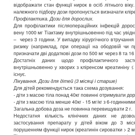
відображати стан функції нирок в осіб літнього віку
належного підбору дози пропонується визначати кліре
Профілактика. Дози для дорослих.
Для профілактики післяопераційних інфекцій доро
вену 1000 мг Тіактаму внутрішньовенно під час увідно
– через 3 години. У випадку хірургічного втручанн
ризику (наприклад, при операції на ободовій чи 
призначати дві додаткові дози по 500 мг через 8 та 16
Достатніх даних щодо профілактичного засто
внутрішньовенно у хворих з кліренсом креатиніну ≤
існує.
Лікування. Дози для дітей (3 місяці і старше)
Для дітей рекомендується така схема дозування:
- діти з масою тіла понад 40кг повинні отримувати дор
- діти з масою тіла менше 40кг - 15 мг/кг з 6-годинним
Загальна добова доза не повинна перевищувати 2 г.
Недостатня кількість клінічних даних не дозв
застосування препарату у дітей віком до 3 міс
порушенням функції нирок (креатинін сироватки > 2 мг