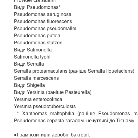
Види Pseudomonas*
Pseudomonas aeruginosa
Pseudomonas fluorescens
Pseudomonas pseudomallei
Pseudomonas putida
Pseudomonas stutzeri
Види Salmonella
Salmonella typhi
Види Serratia
Serratia proteamaculans (раніше Serratia liquefaciens)
Serratia marcescens
Види Shigella
Види Yersinia (раніше Pasteurella)
Yersinia enterocolitica
Yersinia pseudotuberculosis
* Xanthomas maltophilia (раніше Pseudomonas mal
Pseudomonas cepacia загалом нечутливі до Тієнаму.
●Грампозитивні аеробні бактерії: