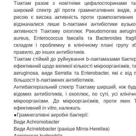
Тіактам разом з новітніми цефалоспоринами та
широкий спектр дії проти грамнегативних видів, 
рисою є висока активність проти грампозитивних 
відзначалися лише b-лактамні антибіотики вузько
активності Тіактаму охоплює Pseudomonas aerugin
aureus, Enterococcus faecalis та Bacteroides fragi
складом і проблемну в клінічному плані групу збу
правило, до інших антибіотиків.
Тіактам стійкий до руйнування b-лактамазами бактер
ефективний щодо великої кількості мікроорганізмів, 
aeruginosa, види Serratia та Enterobacter, які є від
більшості b-лактамних антибіотиків.
Антибактеріальний спектр Тіактаму ширший, ніж буд
відомих антибіотиків, і охоплює, по суті, усі клініч
мікроорганізми. До мікроорганізмів, проти яких 
ефективний
in
vitro
, належать
●Грамнегативні аеробні бактерії:
Види Achromobacter
Види Acinetobacter (раніше Mima-Herellea)
Aeromonas hydrophila