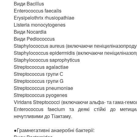
Види Bacillus
Enterococcus faecalis
Erysipelothrix rhusiopathiae
Listeria monocytogenes
Види Nocardia
Види Pediococcus
Staphylococcus aureus (включаючи пеніциліназопроду
Staphylococcus epidermidis (включаючи пеніциліназо
Staphylococcus saprophyticus
Streptococcus agalactiae
Streptococcus групи С
Streptococcus групи G
Streptococcus pneumoniae
Streptococcus pyogenes
Viridans Streptococci (включаючи альфа- та гама-гемо
Enterococcus faecium та деякі стійкі до метици
нечутливими до Тіактаму.
●Грамнегативні анаеробні бактерії: