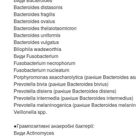
Види Bacteroides
Bacteroides distasonis
Bacteroides fragilis
Bacteroides ovalus
Bacteroides thelaiotaomicron
Bacteroides uniformis
Bacteroides vulgatus
Bilophila wadsworthia
Види Fusobacterium
Fusobacterium necrophorum
Fusobacterium nucleatum
Porphyromonas asaccharolytica (раніше Bacteroides asa
Prevotella bivia (раніше Bacteroides bivius)
Prevotella disiens (раніше Bacteroides disiens)
Prevotella intermedia (раніше Bacteroides intermedius)
Prevotella melaninogenica (раніше Bacteroides melani
Veillonella spp.
●Грампозитивні анаеробні бактерії:
Види Actinomyces