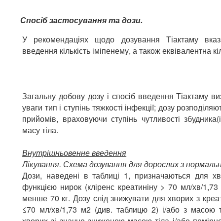
Спосіб застосування та дози.
У рекомендаціях щодо дозування Тіактаму вказ
введення кількість іміпенему, а також еквівалентна кі
Загальну добову дозу і спосіб введення Тіактаму в
уваги тип і ступінь тяжкості інфекції; дозу розподіляю
прийомів, враховуючи ступінь чутливості збудника(
масу тіла.
Внутрішньовенне введення
Лікування. Схема дозування для дорослих з нормаль
Дози, наведені в таблиці 1, призначаються для х
функцією нирок (кліренс креатиніну > 70 мл/хв/1,73
менше 70 кг. Дозу слід знижувати для хворих з кре
≤70 мл/хв/1,73 м2 (див. таблицю 2) і/або з масою 
хворих зі значно зниженою масою тіла і/або помір