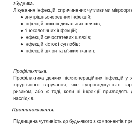
збудника.
Лікування інфекцій, спричинених чутливими мікроорг
● внутрішньочеревних інфекцій;
● інфекцій нижніх дихальних шляхів;
● гінекологічних інфекцій;
● інфекцій сечостатевих шляхів;
● інфекцій кісток і суглобів;
● інфекцій шкіри та м’яких тканин;
Профілактика.
Профілактика деяких післяопераційних інфекцій у х
хірургічного втручання, яке супроводжується з
ризиком, або ж тоді, коли ці інфекції призводять
наслідків.
Протипоказання.
Підвищена чутливість до будь-якого з компонентів пр