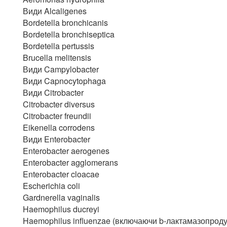
Види Alcaligenes
Bordetella bronchicanis
Bordetella bronchiseptica
Bordetella pertussis
Brucella melitensis
Види Campylobacter
Види Capnocytophaga
Види Citrobacter
Citrobacter diversus
Citrobacter freundii
Eikenella corrodens
Види Enterobacter
Enterobacter aerogenes
Enterobacter agglomerans
Enterobacter cloacae
Escherichia coli
Gardnerella vaginalis
Haemophilus ducreyi
Haemophilus influenzae (включаючи b-лактамазопрод