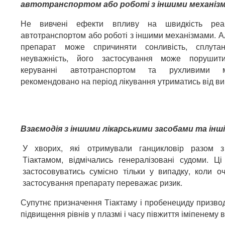
автотранспортом або роботі з іншими механіз
Не вивчені ефекти впливу на швидкість реак
автотранспортом або роботі з іншими механізмами. Ал
препарат може спричиняти сонливість, сплутан
неуважність, його застосування може порушит
керуванні автотранспортом та рухливими м
рекомендовано на період лікування утриматись від в
Взаємодія з іншими лікарськими засобами та інші
У хворих, які отримували ганцикловір разом з
Тіактамом, відмічались генералізовані судоми. Ц
застосовуватись сумісно тільки у випадку, коли оч
застосування препарату переважає ризик.
Супутнє призначення Тіактаму і пробенециду призво
підвищення рівнів у плазмі і часу півжиття іміпенему в