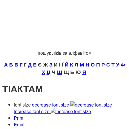
пошук ліків за алфавітом
А
Б
В
Г
Ґ
Д
Е
Є Ж
З
И
І
Ї
Й
К
Л
М
Н
О
П
Р
С
Т
У
Ф
Х
Ц
Ч
Ш
Щ Ь Ю
Я
ТІАКТАМ
font size
decrease font size
increase font size
Print
Email