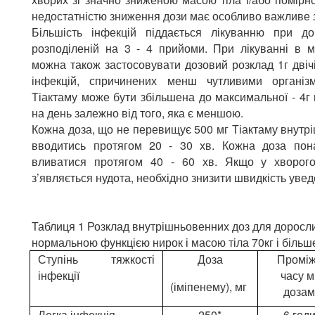
недостатністю зниження дози має особливо важливе 
Більшість інфекцій піддається лікуванню при до
розподіленій на 3 - 4 прийоми. При лікуванні в м
можна також застосовувати дозовий розклад 1г двіч
інфекцій, спричинених менш чутливими організ
Тіактаму може бути збільшена до максимальної - 4г 
на день залежно від того, яка є меншою.
Кожна доза, що не перевищує 500 мг Тіактаму внутр
вводитись протягом 20 - 30 хв. Кожна доза по
вливатися протягом 40 - 60 хв. Якщо у хворог
з’являється нудота, необхідно знизити швидкість уве
Таблиця 1 Розклад внутрішньовенних доз для доросли
нормальною функцією нирок і масою тіла 70кг і більше
Ступінь тяжкості
Доза
Промі
інфекції
часу м
(іміпенему), мг
доза
Легка інфекція
250*
6 год