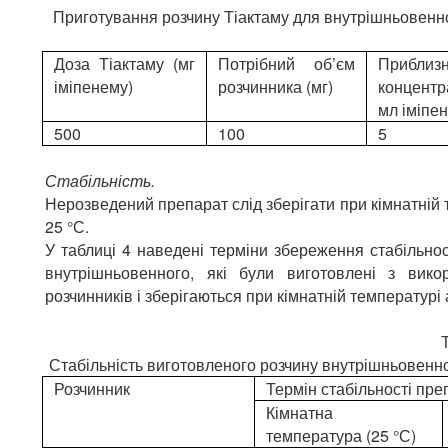
Приготування розчину Тіактаму для внутрішньовенн
Доза Тіактаму (мг
Потрібний об’єм
Прибл
іміпенему)
розчинника (мг)
концентр
мл іміпе
500
100
5
Стабільність.
Нерозведений препарат слід зберігати при кімнатній
25 °С.
У таблиці 4 наведені терміни збереження стабільнос
внутрішньовенного, які були виготовлені з вико
розчинників і зберігаються при кімнатній температур
Таблиця
Стабільність виготовленого розчину внутрішньовенно
Розчинник
Термін стабільності пре
Кімнатна
температура (25 °С)