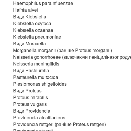
Haemophilus parainfluenzae
Hafnia alvei
Види Klebsiella
Klebsiella oxytoca
Klebsiella ozaenae
Klebsiella pneumoniae
Види Moraxella
Morganella morganii (раніше Proteus morganii)
Neisseria gonorrhoeae (включаючи пеніциліназопроду
Neisseria meningitidis
Види Pasteurella
Pasteurella multocida
Plesiomonas shigelloides
Види Proteus
Proteus mirabilis
Proteus vulgaris
Види Providencia
Providencia alcalifaciens
Providencia rettgeri (раніше Proteus rettgeri)
Providencia stuartii