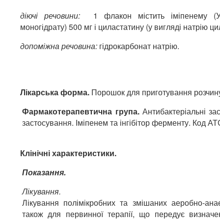
діючі речовини:
1 флакон містить іміпенему (У
моногідрату) 500 мг і циластатину (у вигляді натрію ц
допоміжна речовина:
гідрокарбонат натрію.
Лікарська форма.
Порошок для приготування розчину
Фармакотерапевтична група.
Антибактеріальні за
застосування. Іміпенем та інгібітор ферменту. Код А
Клінічні характеристики.
Показання.
Лікування.
Лікування полімікробних та змішаних аеробно-ана
також для первинної терапії, що передує визначе