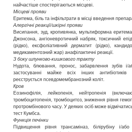
найчастіше спостерігаються місцеві.
Місцеві прояви
Еритема, біль та інфільтрати в місці введення препа
Алергічні реакції/шкірні прояви
Висипання, зуд, кропивянка, мультиформна еритема
Джонсона, ангіоневротичний набряк, токсичний епі
(рідко), ексфоліативний дерматит (рідко), канди
медикаментозний жар) анафілактичні реакції.
З боку шлунково-кишкового тракту
Нудота, блювання, пронос, забарвлення зубів і/а
застосуванні майже всіх інших антибіотиків 
реєструється псевдомембранозний коліт.
Кров
Еозинофілія, лейкопенія, нейтропенія (включа
тромбоцитопенія, тромбоцитоз, зниження рівня гемо
протромбінового часу. У деяких осіб може відмічати
тест Кумбса.
Функція печінки
Підвищення рівня трансаміназ, білірубіну і/аб