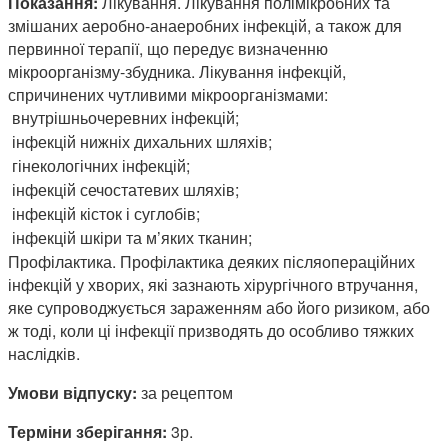
Показання:
Лікування. Лікування полімікробних та
змішаних аеробно-анаеробних інфекцій, а також для
первинної терапії, що передує визначенню
мікроорганізму-збудника. Лікування інфекцій,
спричинених чутливими мікроорганізмами:
 внутрішньочеревних інфекцій;
 інфекцій нижніх дихальних шляхів;
 гінекологічних інфекцій;
 інфекцій сечостатевих шляхів;
 інфекцій кісток і суглобів;
 інфекцій шкіри та м’яких тканин;
Профілактика. Профілактика деяких післяопераційних
інфекцій у хворих, які зазнають хірургічного втручання,
яке супроводжується зараженням або його ризиком, або
ж тоді, коли ці інфекції призводять до особливо тяжких
наслідків.
Умови відпуску:
за рецептом
Терміни зберігання:
3р.