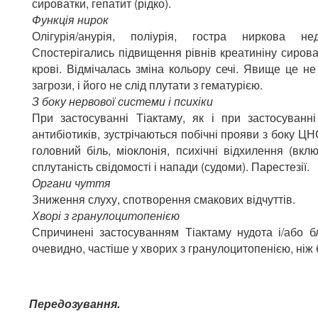
сироватки, гепатит (рідко).
Функція нирок
Олігурія/анурія, поліурія, гостра ниркова недо
Спостерігались підвищення рівнів креатиніну сирова
крові. Відмічалась зміна кольору сечі. Явище це не
загрози, і його не слід плутати з гематурією.
З
боку нервової системи і психіки
При застосуванні Тіактаму, як і при застосуванн
антибіотиків, зустрічаються побічні прояви з боку ЦНС
головний біль, міоклонія, психічні відхилення (вкл
сплутаність свідомості і напади (судоми). Парестезії.
Органи чуття
Зниження слуху, спотворення смакових відчуттів.
Хворі з гранулоцитопенією
Спричинені застосуванням Тіактаму нудота і/або 
очевидно, частіше у хворих з гранулоцитопенією, ніж б
Передозування.