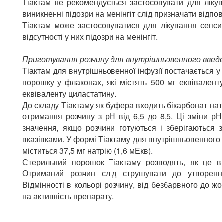
Тіактам не рекомендується застосовувати для лікув
виникненні підозри на менінгіт слід призначати відпов
Тіактам може застосовуватися для лікування сепси
відсутності у них підозри на менінгіт.
Приготування розчину для внутрішньовенного введ
Тіактам для внутрішньовенної інфузії постачається у
порошку у флаконах, які містять 500 мг еквівалент
еквіваленту циластатину.
До складу Тіактаму як буфера входить бікарбонат нат
отримання розчину з рН від 6,5 до 8,5. Ці зміни р
значення, якщо розчини готуються і зберігаються 
вказівками. У формі Тіактаму для внутрішньовенного
міститься 37,5 мг натрію (1,6 мЕкв).
Стерильний порошок Тіактаму розводять, як це вк
Отриманий розчин слід струшувати до утворенн
Відмінності в кольорі розчину, від безбарвного до ж
на активність препарату.