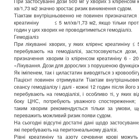
При застосуванні дози 500 мг у хворих з кліренсом к
хв/1,73 м2 значно зростає ризик виникнення судом.
Тіактам внутрішньовенно не повинен призначатися 
креатиніну ≤ 5 мл/хв/1,73 м2, якщо тільки прот
годин у цих хворих не проводитиметься гемодіаліз.
Гемодіаліз
При лікуванні хворих, у яких кліренс креатиніну ≤ 5
перебувають на гемодіалізі, застосовуються дози
призначення хворим із кліренсом креатиніну 6 - 20
«Лікування. Дози для дорослих з порушеною функцією
Як іміпенем, так і циластатин виводяться з кровообігу
Пацієнт повинен отримувати Тіактам внутрішньове
сеансу гемодіалізу і далі - кожні 12 годин після його з
перебувають на гемодіалізі, і особливо ті, у яких в
боку ЦНС, потребують уважного спостереження; 
таким хворим рекомендується тільки за умови, щ
переважить можливий ризик появи судом.
На сьогодні відсутні достатні дані щодо застосуванн
які перебувають на перитонеальному діалізі.
Рівні креатиніну та азоту сечовини крові можуть