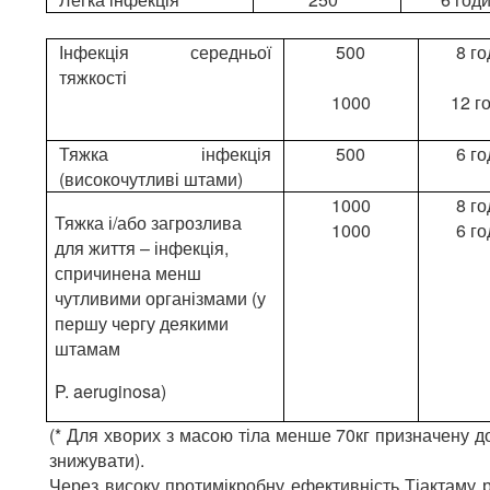
Інфекція середньої
500
8 г
тяжкості
1000
12 г
Тяжка інфекція
500
6 г
(високочутливі штами)
1000
8 г
Тяжка і/або загрозлива
1000
6 г
для життя – інфекція,
спричинена менш
чутливими організмами (у
першу чергу деякими
штамам
P. aeruginosa)
(* Для хворих з масою тіла менше 70кг призначену д
знижувати).
Через високу протимікробну ефективність Тіактаму 