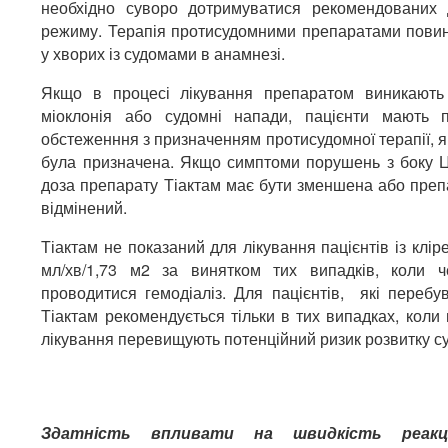
необхідно суворо дотримуватися рекомендованих 
режиму. Терапія протисудомними препаратами пови
у хворих із судомами в анамнезі.
Якщо в процесі лікування препаратом виникають
міоклонія або судомні напади, пацієнти мають п
обстеженння з призначенням протисудомної терапії, я
була призначена. Якщо симптоми порушень з боку Ц
доза препарату Тіактам має бути зменшена або преп
відмінений.
Тіактам не показаний для лікування пацієнтів із клі
мл/хв/1,73 м2 за винятком тих випадків, коли 
проводитися гемодіаліз. Для пацієнтів, які перебув
Тіактам рекомендується тільки в тих випадках, коли 
лікування перевищують потенційний ризик розвитку с
Здатність впливати на швидкість реакці