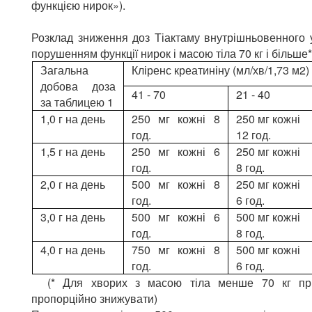
функцією нирок»).
Розклад зниження доз Тіактаму внутрішньовенного 
порушенням функції нирок і масою тіла 70 кг і більше
Загальна
Кліренс креатиніну (мл/хв/1,73 м2)
добова доза
41 - 70
21 - 40
за таблицею 1
1,0 г на день
250 мг кожні 8
250 мг кожні
год.
12 год.
1,5 г на день
250 мг кожні 6
250 мг кожні
год.
8 год.
2,0 г на день
500 мг кожні 8
250 мг кожні
год.
6 год.
3,0 г на день
500 мг кожні 6
500 мг кожні
год.
8 год.
4,0 г на день
750 мг кожні 8
500 мг кожні
год.
6 год.
(* Для хворих з масою тіла менше 70 кг при
пропорційно знижувати)