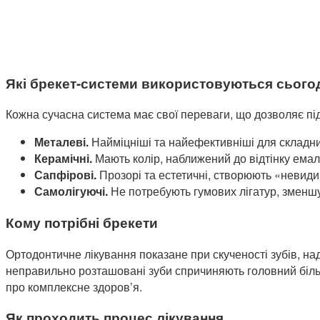
Які брекет-системи використовуються сього
Кожна сучасна система має свої переваги, що дозволяє піді
Металеві.
Найміцніші та найефективніші для складни
Керамічні.
Мають колір, наближений до відтінку емал
Сапфірові.
Прозорі та естетичні, створюють «невид
Самолігуючі.
Не потребують гумових лігатур, зменшу
Кому потрібні брекети
Ортодонтичне лікування показане при скученості зубів, на
неправильно розташовані зуби спричиняють головний біль,
про комплексне здоров’я.
Як проходить процес лікування