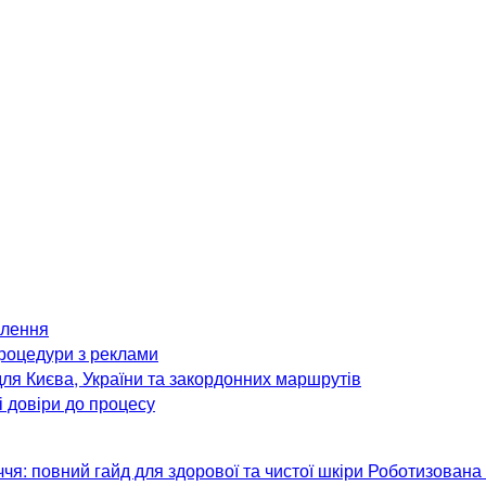
ілення
процедури з реклами
ля Києва, України та закордонних маршрутів
і довіри до процесу
чя: повний гайд для здорової та чистої шкіри
Роботизована п