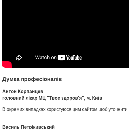
Думка професіоналів
Антон Корпанцев
головний лікар МЦ "Твое здоров'я", м. Київ
В окремих випадках користуюся цим сайтом щоб уточнити доз
Василь Петрікивський