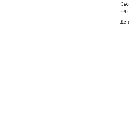
Сьо
кар
Дет