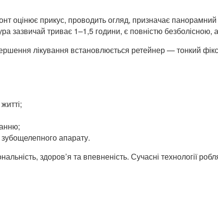
донт оцінює прикус, проводить огляд, призначає панорамний 
ра зазвичай триває 1–1,5 години, є повністю безболісною, 
авершення лікування встановлюється ретейнер — тонкий фікс
житті;
анню;
 зубощелепного апарату.
іональність, здоров’я та впевненість. Сучасні технології ро