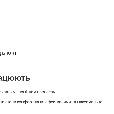
 Ь Ю
Я
працюють
ривалим і помітним процесом.
ти стали комфортними, ефективними та максимально