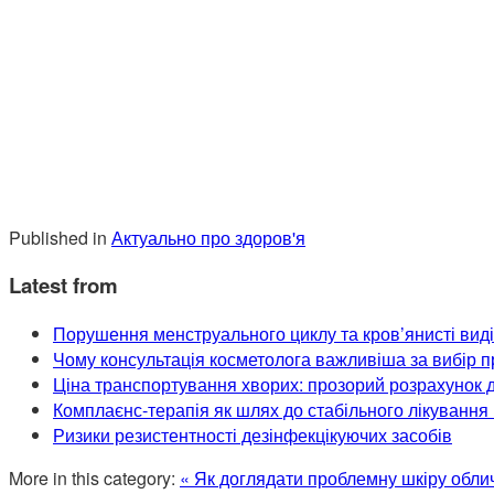
Published in
Актуально про здоров'я
Latest from
Порушення менструального циклу та кров’янисті вид
Чому консультація косметолога важливіша за вибір 
Ціна транспортування хворих: прозорий розрахунок д
Комплаєнс-терапія як шлях до стабільного лікування 
Ризики резистентності дезінфекцікуючих засобів
More in this category:
« Як доглядати проблемну шкіру облич