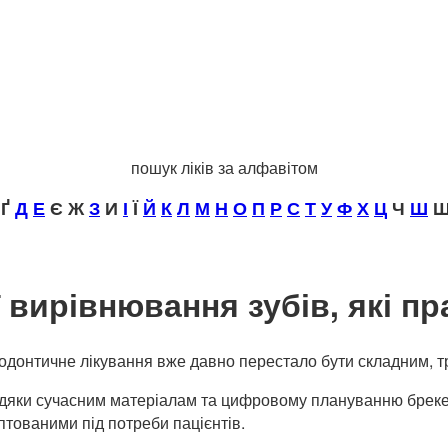
пошук ліків за алфавітом
Ґ
Д
Е
Є Ж
З
И
І
Ї
Й
К
Л
М
Н
О
П
Р
С
Т
У
Ф
Х
Ц
Ч
Ш
Щ
ї вирівнювання зубів, які 
одонтичне лікування вже давно перестало бути складним, т
дяки сучасним матеріалам та цифровому плануванню бреке
птованими під потреби пацієнтів.