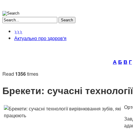
Search
>>>
Актуально про здоров'я
А
Б
В
Г
Read
1356
times
Брекети: сучасні технологі
Орт
Зав
ада