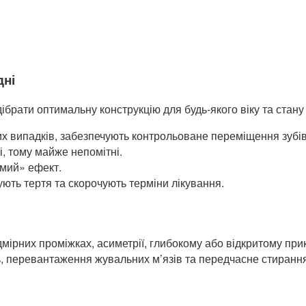
дні
брати оптимальну конструкцію для будь-якого віку та стану 
х випадків, забезпечують контрольоване переміщення зубів
і, тому майже непомітні.
имий» ефект.
ють тертя та скорочують терміни лікування.
дмірних проміжках, асиметрії, глибокому або відкритому при
 перевантаження жувальних м’язів та передчасне стирання 