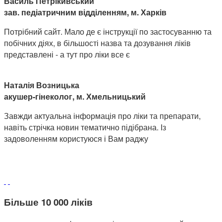
Василь Петрікивський
зав. педіатричним відділенням, м. Харків
Потрібний сайт. Мало де є інструкції по застосуванню та
побічних діях, в більшості назва та дозування ліків
представлені - а тут про ліки все є
Наталія Возницька
акушер-гінеколог, м. Хмельницький
Завжди актуальна інформація про ліки та препарати,
навіть стрічка новин тематично підібрана. Із
задоволенням користуюся і Вам раджу
Більше 10 000 ліків