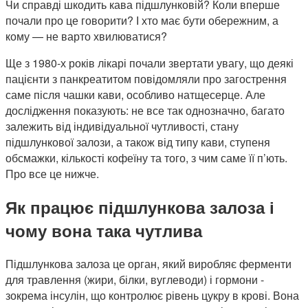
Чи справді шкодить кава підшлунковій? Коли вперше
почали про це говорити? І хто має бути обережним, а
кому — не варто хвилюватися?
Ще з 1980-х років лікарі почали звертати увагу, що деякі
пацієнти з панкреатитом повідомляли про загострення
саме після чашки кави, особливо натщесерце. Але
дослідження показують: не все так однозначно, багато
залежить від індивідуальної чутливості, стану
підшлункової залози, а також від типу кави, ступеня
обсмажки, кількості кофеїну та того, з чим саме її п’ють.
Про все це нижче.
Як працює підшлункова залоза і
чому вона така чутлива
Підшлункова залоза це орган, який виробляє ферменти
для травлення (жири, білки, вуглеводи) і гормони -
зокрема інсулін, що контролює рівень цукру в крові. Вона