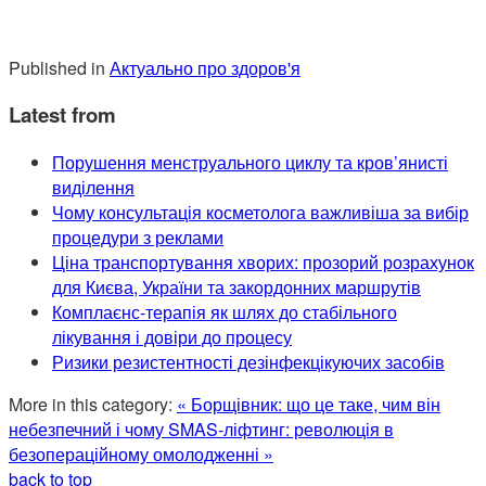
Published in
Актуально про здоров'я
Latest from
Порушення менструального циклу та кров’янисті
виділення
Чому консультація косметолога важливіша за вибір
процедури з реклами
Ціна транспортування хворих: прозорий розрахунок
для Києва, України та закордонних маршрутів
Комплаєнс-терапія як шлях до стабільного
лікування і довіри до процесу
Ризики резистентності дезінфекцікуючих засобів
More in this category:
« Борщівник: що це таке, чим він
небезпечний і чому
SMAS-ліфтинг: революція в
безопераційному омолодженні »
back to top