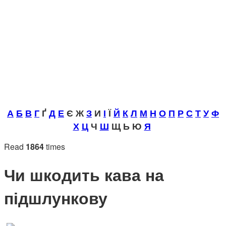
А
Б
В
Г
Ґ
Д
Е
Є Ж
З
И
І
Ї
Й
К
Л
М
Н
О
П
Р
С
Т
У
Ф
Х
Ц
Ч
Ш
Щ Ь Ю
Я
Read
1864
times
Чи шкодить кава на
підшлункову