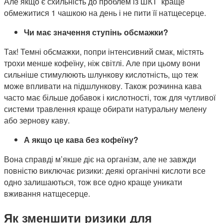
Але якщо є схильність до проблем із ШКТ краще
обмежитися 1 чашкою на день і не пити її натщесерце.
Чи має значення ступінь обсмажки?
Так! Темні обсмажки, попри інтенсивний смак, містять
трохи менше кофеїну, ніж світлі. Але при цьому вони
сильніше стимулюють шлункову кислотність, що теж
може впливати на підшлункову. Також розчинна кава
часто має більше добавок і кислотності, тож для чутливої
системи травлення краще обирати натуральну мелену
або зернову каву.
А якщо це кава без кофеїну?
Вона справді м’якше діє на організм, але не завжди
повністю виключає ризики: деякі органічні кислоти все
одно залишаються, тож все одно краще уникати
вживання натщесерце.
Як зменшити ризики для