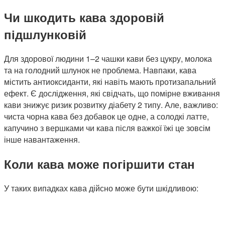
Чи шкодить кава здоровій
підшлунковій
Для здорової людини 1–2 чашки кави без цукру, молока
та на голодний шлунок не проблема. Навпаки, кава
містить антиоксиданти, які навіть мають протизапальний
ефект. Є дослідження, які свідчать, що помірне вживання
кави знижує ризик розвитку діабету 2 типу. Але, важливо:
чиста чорна кава без добавок це одне, а солодкі латте,
капучино з вершками чи кава після важкої їжі це зовсім
інше навантаження.
Коли кава може погіршити стан
У таких випадках кава дійсно може бути шкідливою: