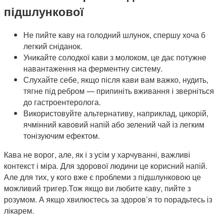
підшлункової
Не пийте каву на голодний шлунок, спершу хоча б
легкий сніданок.
Уникайте солодкої кави з молоком, це дає потужне
навантаження на ферментну систему.
Слухайте себе, якщо після кави вам важко, нудить,
тягне під ребром — припиніть вживання і зверніться
до гастроентеролога.
Використовуйте альтернативу, наприклад, цикорій,
ячмінний кавовий напій або зелений чай із легким
тонізуючим ефектом.
Кава не ворог, але, як і з усім у харчуванні, важливі
контекст і міра. Для здорової людини це корисний напій.
Але для тих, у кого вже є проблеми з підшлунковою це
можливий тригер.Тож якщо ви любите каву, пийте з
розумом. А якщо хвилюєтесь за здоров’я то порадьтесь із
лікарем.