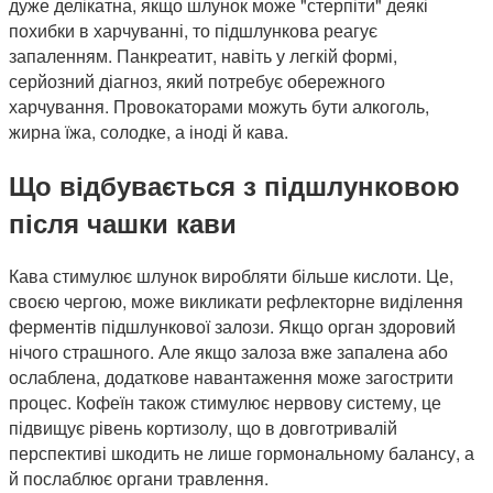
дуже делікатна, якщо шлунок може "стерпіти" деякі
похибки в харчуванні, то підшлункова реагує
запаленням. Панкреатит, навіть у легкій формі,
серйозний діагноз, який потребує обережного
харчування. Провокаторами можуть бути алкоголь,
жирна їжа, солодке, а іноді й кава.
Що відбувається з підшлунковою
після чашки кави
Кава стимулює шлунок виробляти більше кислоти. Це,
своєю чергою, може викликати рефлекторне виділення
ферментів підшлункової залози. Якщо орган здоровий
нічого страшного. Але якщо залоза вже запалена або
ослаблена, додаткове навантаження може загострити
процес. Кофеїн також стимулює нервову систему, це
підвищує рівень кортизолу, що в довготривалій
перспективі шкодить не лише гормональному балансу, а
й послаблює органи травлення.