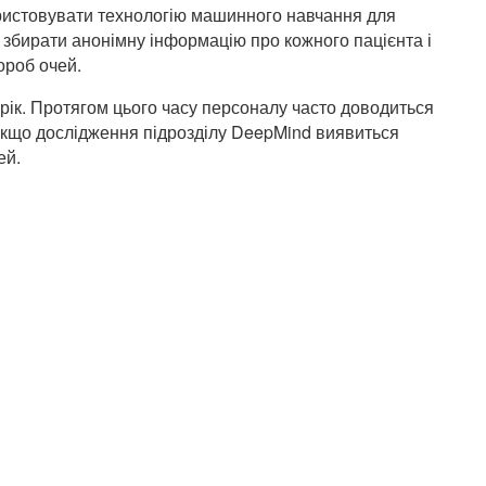
ористовувати технологію машинного навчання для
де збирати анонімну інформацію про кожного пацієнта і
ороб очей.
 рік. Протягом цього часу персоналу часто доводиться
 Якщо дослідження підрозділу DeepMind виявиться
ей.