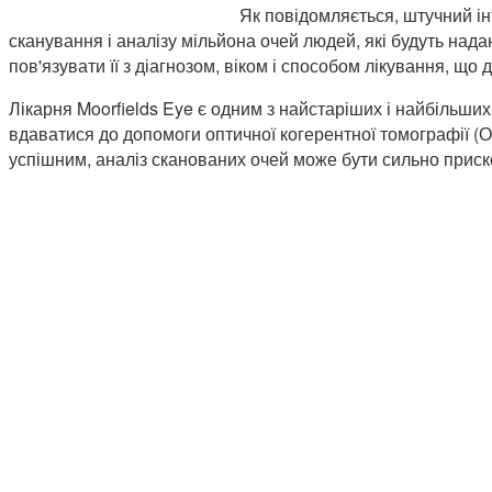
Як повідомляється, штучний і
сканування і аналізу мільйона очей людей, які будуть нада
пов'язувати її з діагнозом, віком і способом лікування, щ
Лікарня Moorfields Eye є одним з найстаріших і найбільши
вдаватися до допомоги оптичної когерентної томографії (О
успішним, аналіз сканованих очей може бути сильно приск