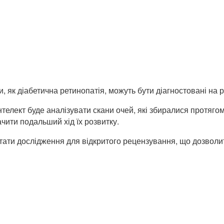
, як діабетична ретинопатія, можуть бути діагностовані на р
телект буде аналізувати скани очей, які збиралися протягом
чити подальший хід їх розвитку.
льтати дослідження для відкритого рецензування, що дозво