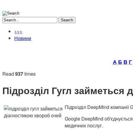
Search
>>>
Новини
А
Б
В
Г
Read
937
times
Підрозділ Гугл займеться 
Підрозділ DeepMind компанії 
Google DeepMind об'єднується 
медичних послуг.