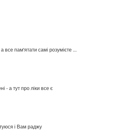
 все пам'ятати самі розумієте ...
 - а тут про ліки все є
стуюся і Вам раджу