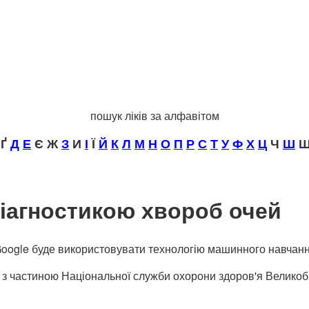
пошук ліків за алфавітом
Ґ
Д
Е
Є Ж
З
И
І
Ї
Й
К
Л
М
Н
О
П
Р
С
Т
У
Ф
Х
Ц
Ч
Ш
Щ
діагностикою хвороб очей
Google буде використовувати технологію машинного навчанн
з частиною Національної служби охорони здоров'я Великобр