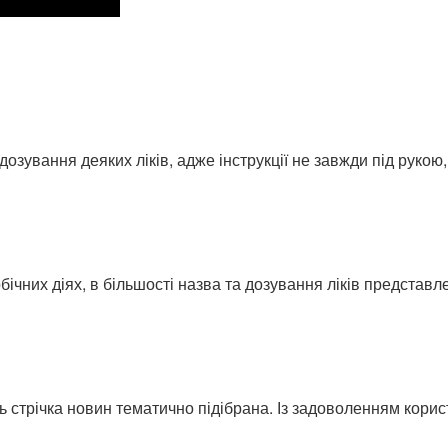
ування деяких ліків, адже інструкції не завжди під рукою, а
ічних діях, в більшості назва та дозування ліків представлені
ь стрічка новин тематично підібрана. Із задоволенням кори