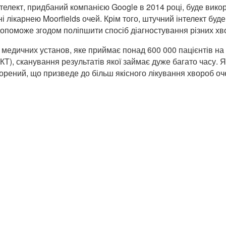
нтелект, придбаний компанією Google в 2014 році, буде вик
ні лікарнею Moorfields очей. Крім того, штучний інтелект бу
о допоможе згодом поліпшити спосіб діагностування різних хв
х медичних установ, яке приймає понад 600 000 пацієнтів на
КТ), сканування результатів якої займає дуже багато часу.
орений, що призведе до більш якісного лікування хвороб оч