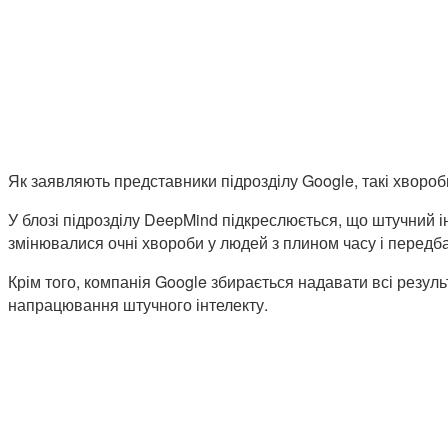
Як заявляють представники підрозділу Google, такі хвороби
У блозі підрозділу DeepMind підкреслюється, що штучний ін
змінювалися очні хвороби у людей з плином часу і передба
Крім того, компанія Google збирається надавати всі резу
напрацювання штучного інтелекту.