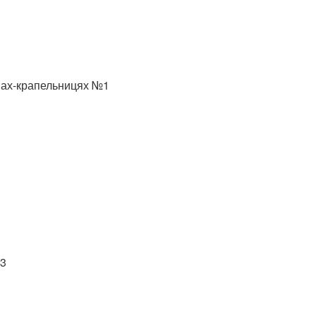
онах-крапельницях №1
 3