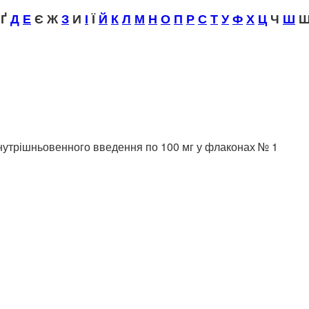
Ґ
Д
Е
Є Ж
З
И
І
Ї
Й
К
Л
М
Н
О
П
Р
С
Т
У
Ф
Х
Ц
Ч
Ш
Щ
 внутрішньовенного введення по 100 мг у флаконах № 1