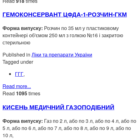
Read
918
times
ГЕМОКОНСЕРВАНТ ЦФДА-1-РОЗЧИН-ГКМ
Форма випуску:
Розчин по 35 мл у пластиковому
контейнері об'ємом 250 мл з голкою №16 і закритою
стерильною
Published in
Ліки та препарати України
Tagged under
ГГГ
,
Read more...
Read
1095
times
КИСЕНЬ МЕДИЧНИЙ ГАЗОПОДІБНИЙ
Форма випуску:
Газ по 2 л, або по 3 л, або по 4 л, або по
5 л, або по 6 л, або по 7 л, або по 8 л, або по 9 л, або по
10 л,