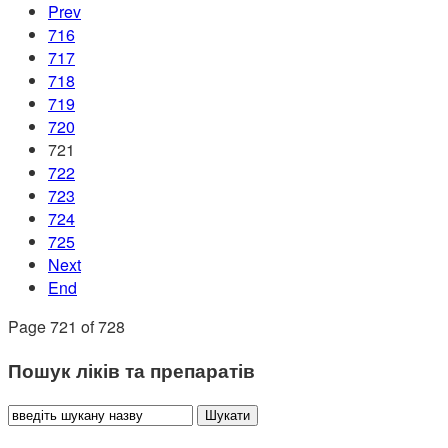
Prev
716
717
718
719
720
721
722
723
724
725
Next
End
Page 721 of 728
Пошук ліків та препаратів