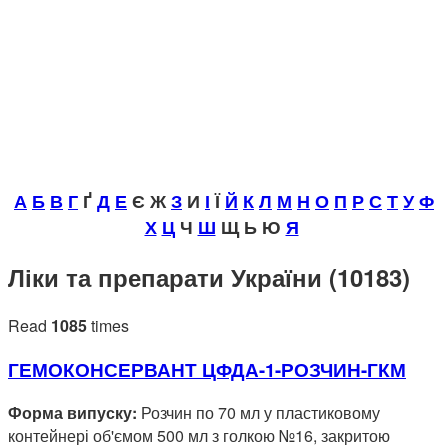
А
Б
В
Г
Ґ
Д
Е
Є Ж
З
И
І
Ї
Й
К
Л
М
Н
О
П
Р
С
Т
У
Ф
Х
Ц
Ч
Ш
Щ Ь Ю
Я
Ліки та препарати України (10183)
Read
1085
times
ГЕМОКОНСЕРВАНТ ЦФДА-1-РОЗЧИН-ГКМ
Форма випуску:
Розчин по 70 мл у пластиковому
контейнері об'ємом 500 мл з голкою №16, закритою